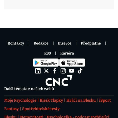
Kontakty
Redakce
Inzerce
Předplatné
RSS
Kariéra
Další témata z našich webů
Moje Psychologie
Blesk Tlapky
Hráči na Blesku
iSport
Fantasy
Spotřebitelské testy
Blesku
Nemovitosti
Psychologika - podcast rozbíjející