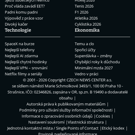
Proč vláda zavádí EET?
Tenis 2026
Padni komu padni
F1 2026
Výpověď z práce vzor
Atletika 2026
Divoký kačer
Cyklistika 2026
Technologie
Ekonomika
SpaceX na burze
Temu a clo
Nejlepší telefony
Spořicí účty
Nejlepší AI zdarma
Superdávka – změny
Nejlepší chytré hodinky
Chybějící roky k důchodu
Nejlepší VPN – srovnání
Minimální mzda 2027
Netflix filmy a seriály
Vedro v práci
© 2001 - 2026 Copyright
CZECH NEWS CENTER a.s.
se sídlem náměstí Marie Schmolkové 3493/1, 100 00 Praha 10 -
Strašnice, IČO: 02346826, zapsána v OR, sp.zn. B 19490 a dodavatelé
obsahu
Autorská práva k publikovaným materiálům
Podmínky pro užívání služby informační společnosti
Informace o zpracování osobních údajů
Cookies
Nastavení soukromí
Vlastnická struktura
Jednotná kontaktní místa / Single Points of Contact
Etický kodex
Povinně zveřejňované informace