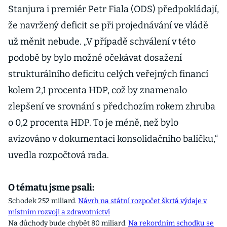
Stanjura i premiér Petr Fiala (ODS) předpokládají,
že navržený deficit se při projednávání ve vládě
už měnit nebude. „V případě schválení v této
podobě by bylo možné očekávat dosažení
strukturálního deficitu celých veřejných financí
kolem 2,1 procenta HDP, což by znamenalo
zlepšení ve srovnání s předchozím rokem zhruba
o 0,2 procenta HDP. To je méně, než bylo
avizováno v dokumentaci konsolidačního balíčku,“
uvedla rozpočtová rada.
O tématu jsme psali:
Schodek 252 miliard.
Návrh na státní rozpočet škrtá výdaje v
místním rozvoji a zdravotnictví
Na důchody bude chybět 80 miliard.
Na rekordním schodku se