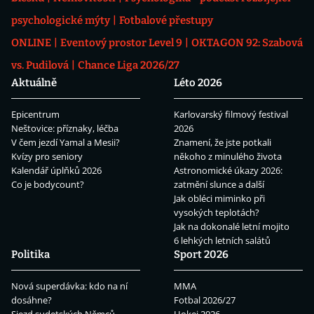
psychologické mýty
Fotbalové přestupy
ONLINE
Eventový prostor Level 9
OKTAGON 92: Szabová
vs. Pudilová
Chance Liga 2026/27
Aktuálně
Léto 2026
Epicentrum
Karlovarský filmový festival
Neštovice: příznaky, léčba
2026
V čem jezdí Yamal a Mesii?
Znamení, že jste potkali
Kvízy pro seniory
někoho z minulého života
Kalendář úplňků 2026
Astronomické úkazy 2026:
Co je bodycount?
zatmění slunce a další
Jak obléci miminko při
vysokých teplotách?
Jak na dokonalé letní mojito
6 lehkých letních salátů
Politika
Sport 2026
Nová superdávka: kdo na ní
MMA
dosáhne?
Fotbal 2026/27
Sjezd sudetských Němců
Hokej 2026