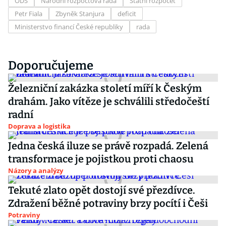
ODS
Národní rozpočtová rada
Státní rozpočet
Petr Fiala
Zbyněk Stanjura
deficit
Ministerstvo financí České republiky
rada
Doporučujeme
Železniční zakázka století míří k Českým
drahám. Jako vítěze je schválili středočeští
radní
Doprava a logistika
Jedna česká iluze se právě rozpadá. Zelená
transformace je pojistkou proti chaosu
Názory a analýzy
Tekuté zlato opět dostojí své přezdívce.
Zdražení běžné potraviny brzy pocítí i Češi
Potraviny