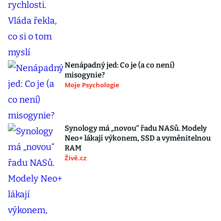
Nenápadný jed: Co je (a co není)
misogynie?
Moje Psychologie
Synology má „novou“ řadu NASů. Modely
Neo+ lákají výkonem, SSD a vyměnitelnou
RAM
Živě.cz