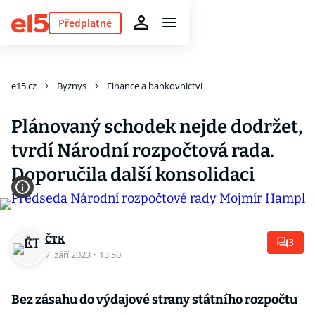
Předplatné
e15.cz
Byznys
Finance a bankovnictví
Plánovaný schodek nejde dodržet,
tvrdí Národní rozpočtová rada.
Doporučila další konsolidaci
ČTK
3
7. září 2023
·
13:50
Bez zásahu do výdajové strany státního rozpočtu