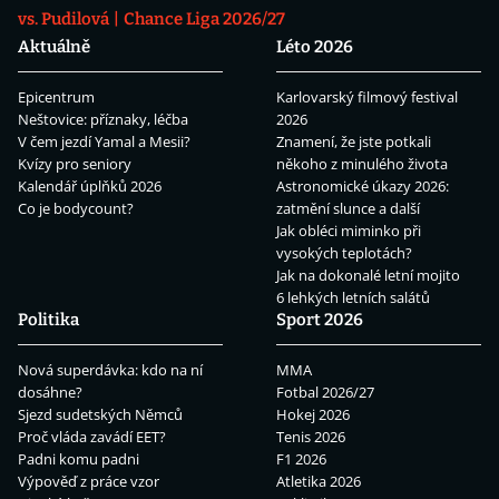
vs. Pudilová
Chance Liga 2026/27
Aktuálně
Léto 2026
Epicentrum
Karlovarský filmový festival
Neštovice: příznaky, léčba
2026
V čem jezdí Yamal a Mesii?
Znamení, že jste potkali
Kvízy pro seniory
někoho z minulého života
Kalendář úplňků 2026
Astronomické úkazy 2026:
Co je bodycount?
zatmění slunce a další
Jak obléci miminko při
vysokých teplotách?
Jak na dokonalé letní mojito
6 lehkých letních salátů
Politika
Sport 2026
Nová superdávka: kdo na ní
MMA
dosáhne?
Fotbal 2026/27
Sjezd sudetských Němců
Hokej 2026
Proč vláda zavádí EET?
Tenis 2026
Padni komu padni
F1 2026
Výpověď z práce vzor
Atletika 2026