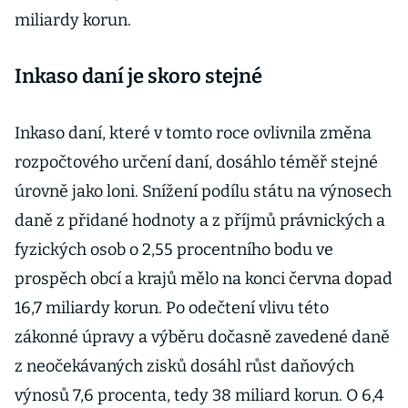
miliardy korun.
Inkaso daní je skoro stejné
Inkaso daní, které v tomto roce ovlivnila změna
rozpočtového určení daní, dosáhlo téměř stejné
úrovně jako loni. Snížení podílu státu na výnosech
daně z přidané hodnoty a z příjmů právnických a
fyzických osob o 2,55 procentního bodu ve
prospěch obcí a krajů mělo na konci června dopad
16,7 miliardy korun. Po odečtení vlivu této
zákonné úpravy a výběru dočasně zavedené daně
z neočekávaných zisků dosáhl růst daňových
výnosů 7,6 procenta, tedy 38 miliard korun. O 6,4