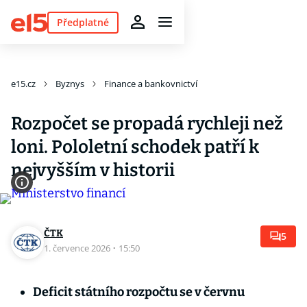
Předplatné
e15.cz
Byznys
Finance a bankovnictví
Rozpočet se propadá rychleji než
loni. Pololetní schodek patří k
nejvyšším v historii
ČTK
5
1. července 2026
·
15:50
Deficit státního rozpočtu se v červnu