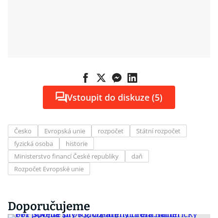
Vstoupit do diskuze (5)
Česko
Evropská unie
rozpočet
Státní rozpočet
fyzická osoba
historie
Ministerstvo financí České republiky
daň
Rozpočet Evropské unie
Doporučujeme