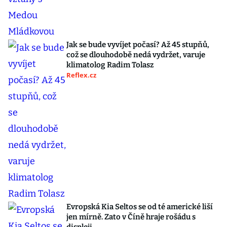
Jak se bude vyvíjet počasí? Až 45 stupňů,
což se dlouhodobě nedá vydržet, varuje
klimatolog Radim Tolasz
Reflex.cz
Evropská Kia Seltos se od té americké liší
jen mírně. Zato v Číně hraje rošádu s