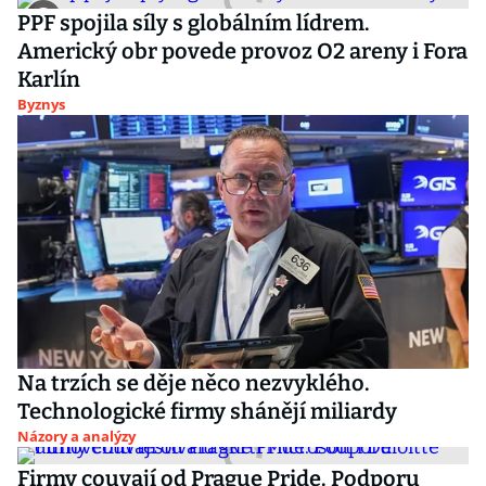
PPF spojila síly s globálním lídrem.
Americký obr povede provoz O2 areny i Fora
Karlín
Byznys
Na trzích se děje něco nezvyklého.
Technologické firmy shánějí miliardy
Názory a analýzy
Firmy couvají od Prague Pride. Podporu