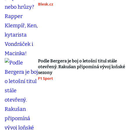
Blesk.cz
Podle Bergera je boj o letošní titul stále
otevřený. Rakušan připomíná vývoj loňské
sezony
F1 Sport