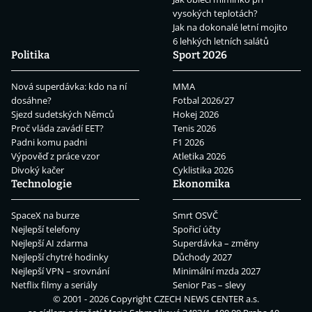
vysokých teplotách?
Jak na dokonalé letní mojito
6 lehkých letních salátů
Politika
Sport 2026
Nová superdávka: kdo na ní
MMA
dosáhne?
Fotbal 2026/27
Sjezd sudetských Němců
Hokej 2026
Proč vláda zavádí EET?
Tenis 2026
Padni komu padni
F1 2026
Výpověď z práce vzor
Atletika 2026
Divoký kačer
Cyklistika 2026
Technologie
Ekonomika
SpaceX na burze
Smrt OSVČ
Nejlepší telefony
Spořicí účty
Nejlepší AI zdarma
Superdávka – změny
Nejlepší chytré hodinky
Důchody 2027
Nejlepší VPN – srovnání
Minimální mzda 2027
Netflix filmy a seriály
Senior Pas – slevy
© 2001 - 2026 Copyright
CZECH NEWS CENTER a.s.