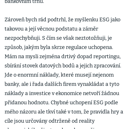
bankovním trhu.
Zároveň bych rád podtrhl, že myšlenku ESG jako
takovou a její věcnou podstatu a záměr
nezpochybňuji. S čím se však neztotožňuji, je
způsob, jakým byla skrze regulace uchopena.
Mám na mysli zejména drtivý dopad reportingu,
sbírání stovek datových bodů a jejich zpracování.
Jde o enormní náklady, které musejí nejenom
banky, ale i řada dalších firem vynakládat a tyto
náklady a investice v ekonomice netvoří žádnou
přidanou hodnotu. Chybné uchopení ESG podle
mého názoru ale tkví také v tom, že pravidla hry a
cíle jsou určovány odtrženě od reality