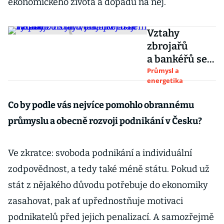
ekonomického života a dopadu na něj.
Vztahy
zbrojařů
a bankéřů se
zlepšují. Firmy
Průmysl a
energetika
volají po
jasném zadání
Co by podle vás nejvíce pomohlo obrannému
od státu, jak
průmyslu a obecně rozvoji podnikání v Česku?
a co mají
vyrábět
Ve zkratce: svoboda podnikání a individuální
zodpovědnost, a tedy také méně státu. Pokud už
stát z nějakého důvodu potřebuje do ekonomiky
zasahovat, pak ať upřednostňuje motivaci
podnikatelů před jejich penalizací. A samozřejmě