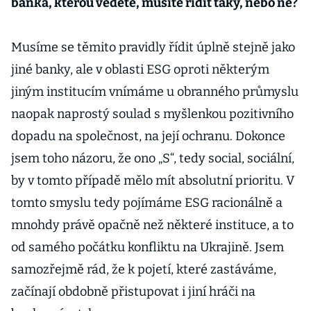
banka, kterou vedete, musíte řídit taky, nebo ne?
Musíme se těmito pravidly řídit úplně stejně jako
jiné banky, ale v oblasti ESG oproti některým
jiným institucím vnímáme u obranného průmyslu
naopak naprostý soulad s myšlenkou pozitivního
dopadu na společnost, na její ochranu. Dokonce
jsem toho názoru, že ono „S“, tedy social, sociální,
by v tomto případě mělo mít absolutní prioritu. V
tomto smyslu tedy pojímáme ESG racionálně a
mnohdy právě opačně než některé instituce, a to
od samého počátku konfliktu na Ukrajině. Jsem
samozřejmě rád, že k pojetí, které zastáváme,
začínají obdobně přistupovat i jiní hráči na