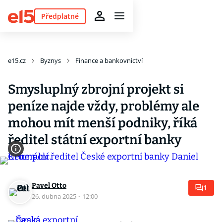
Předplatné
e15.cz
Byznys
Finance a bankovnictví
Smysluplný zbrojní projekt si
peníze najde vždy, problémy ale
mohou mít menší podniky, říká
ředitel státní exportní banky
Pavel Otto
1
26. dubna 2025
·
12:00