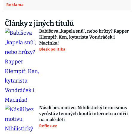
Reklama
Články z jiných titulů
Babišova „kapela snů“, nebo hrůzy? Rapper
Klempíř, Ken, kytarista Vondráček i
Macinka!
Blesk politika
Násilí bez motivu. Nihilistický terorismus
vyrůstá z temných koutů internetu a míří i
na malé děti
Reflex.cz