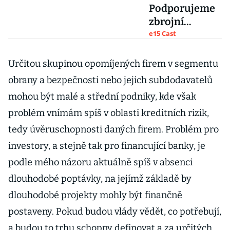
Podporujeme
zbrojní
průmysl, ale
e15 Cast
také inovace
a technologie,
Určitou skupinou opomíjených firem v segmentu
říká šéf České
obrany a bezpečnosti nebo jejich subdodavatelů
exportní
mohou být malé a střední podniky, kde však
banky
problém vnímám spíš v oblasti kreditních rizik,
tedy úvěruschopnosti daných firem. Problém pro
investory, a stejně tak pro financující banky, je
podle mého názoru aktuálně spíš v absenci
dlouhodobé poptávky, na jejímž základě by
dlouhodobé projekty mohly být finančně
postaveny. Pokud budou vlády vědět, co potřebují,
a budou to trhu schopny definovat a za určitých