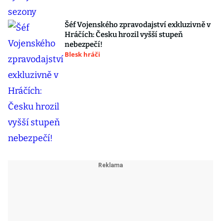
Šéf Vojenského zpravodajství exkluzivně v
Hráčích: Česku hrozil vyšší stupeň
nebezpečí!
Blesk hráči