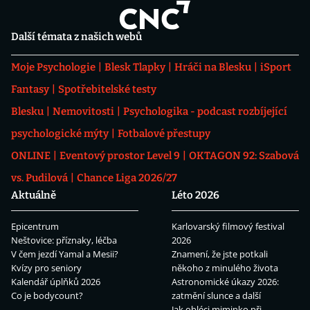
Další témata z našich webů
Moje Psychologie
Blesk Tlapky
Hráči na Blesku
iSport
Fantasy
Spotřebitelské testy
Blesku
Nemovitosti
Psychologika - podcast rozbíjející
psychologické mýty
Fotbalové přestupy
ONLINE
Eventový prostor Level 9
OKTAGON 92: Szabová
vs. Pudilová
Chance Liga 2026/27
Aktuálně
Léto 2026
Epicentrum
Karlovarský filmový festival
Neštovice: příznaky, léčba
2026
V čem jezdí Yamal a Mesii?
Znamení, že jste potkali
Kvízy pro seniory
někoho z minulého života
Kalendář úplňků 2026
Astronomické úkazy 2026:
Co je bodycount?
zatmění slunce a další
Jak obléci miminko při