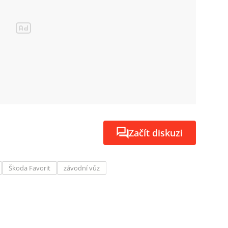
Začít diskuzi
Škoda Favorit
závodní vůz