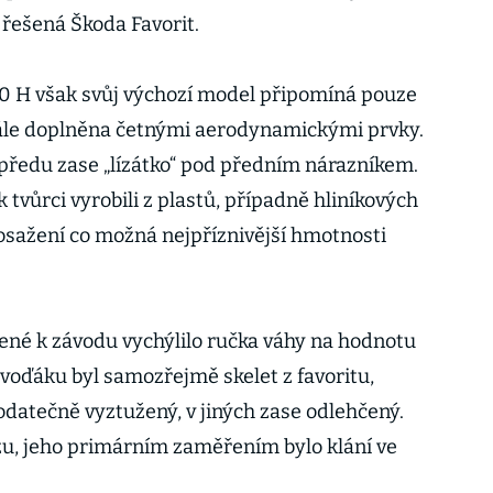
 řešená Škoda Favorit.
00 H však svůj výchozí model připomíná pouze
dále doplněna četnými aerodynamickými prvky.
vpředu zase „lízátko“ pod předním nárazníkem.
 tvůrci vyrobili z plastů, případně hliníkových
i dosažení co možná nejpříznivější hmotnosti
vené k závodu vychýlilo ručka váhy na hodnotu
voďáku byl samozřejmě skelet z favoritu,
odatečně vyztužený, v jiných zase odlehčený.
ozu, jeho primárním zaměřením bylo klání ve