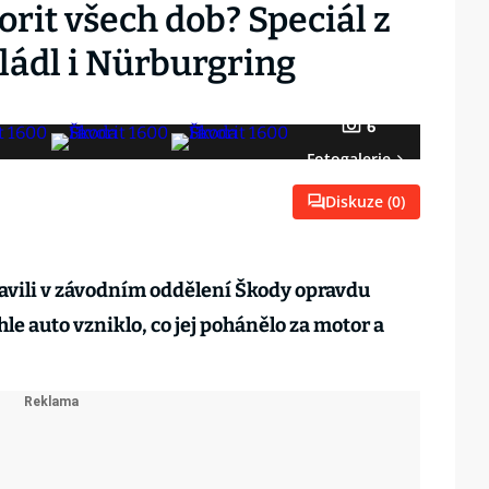
rit všech dob? Speciál z
ládl i Nürburgring
6
Fotogalerie
Diskuze (
0
)
avili v závodním oddělení Škody opravdu
hle auto vzniklo, co jej pohánělo za motor a