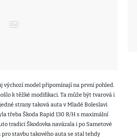
ůj výchozí model připomínají na první pohled.
došlo k těžké modifikaci. Ta může být tvarová i
 jedné strany taková auta v Mladé Boleslavi
yla třeba Škoda Rapid 130 R/H s maximální
tuto tradici Škodovka navázala i po Sametové
 pro stavbu takového auta se stal tehdy