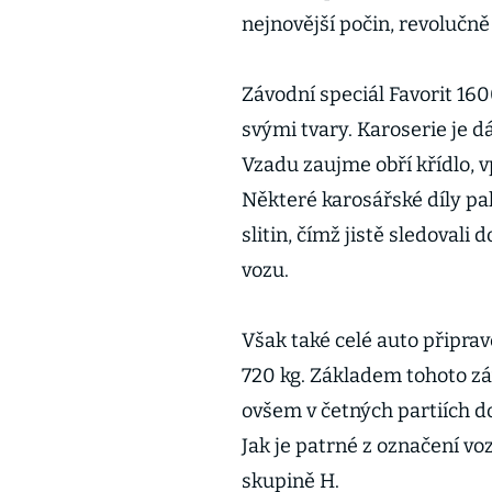
nejnovější počin, revolučně
Závodní speciál Favorit 16
svými tvary. Karoserie je 
Vzadu zaujme obří křídlo, 
Některé karosářské díly pak
slitin, čímž jistě sledoval
vozu.
Však také celé auto připra
720 kg. Základem tohoto zá
ovšem v četných partiích d
Jak je patrné z označení v
skupině H.