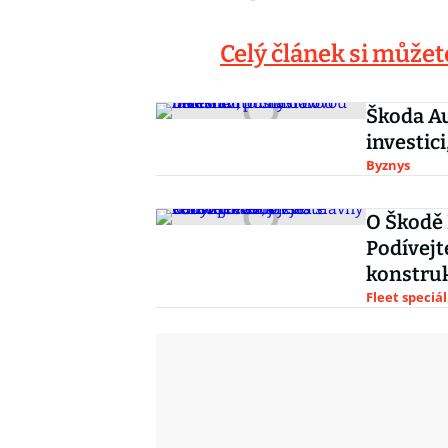
Celý článek si můžet
Škoda Au
investic
Byznys
O Škodě 
Podívejt
konstru
Fleet speciál