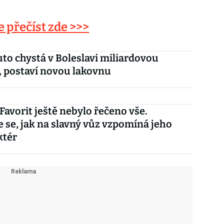
e přečíst zde >>>
to chystá v Boleslavi miliardovou
i, postaví novou lakovnu
Favorit ještě nebylo řečeno vše.
e se, jak na slavný vůz vzpomíná jeho
ktér