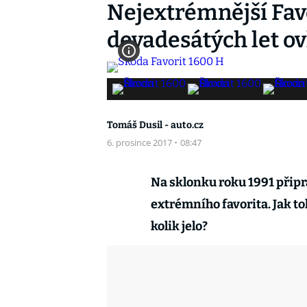
Nejextrémnější Favo
devadesátých let ov
Tomáš Dusil - auto.cz
6. prosince 2017
·
08:47
Na sklonku roku 1991 připr
extrémního favorita. Jak to
kolik jelo?