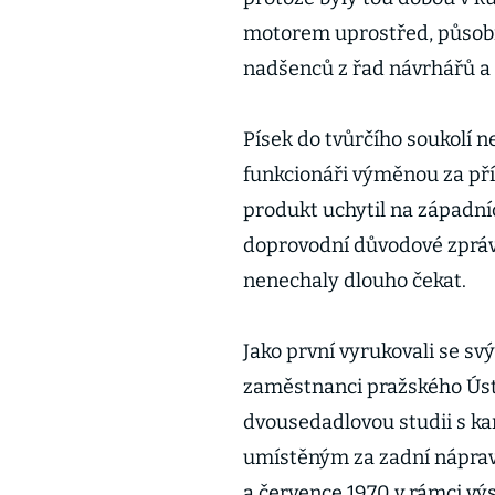
motorem uprostřed, působí 
nadšenců z řad návrhářů a 
Písek do tvůrčího soukolí n
funkcionáři výměnou za přís
produkt uchytil na západníc
doprovodní důvodové zpráv
nenechaly dlouho čekat.
Jako první vyrukovali se s
zaměstnanci pražského Úst
dvousedadlovou studii s ka
umístěným za zadní náprav
a července 1970 v rámci vý