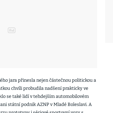
ho jara přinesla nejen částečnou politickou a
átkou chvíli probudila nadšení prakticky ve
klo se také lidí v tehdejším automobilovém
ani státní podnik AZNP v Mladé Boleslavi. A
rzu prototypy i sériové sportovní vozy s