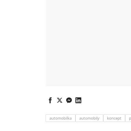
automobilka
automobily
koncept
p