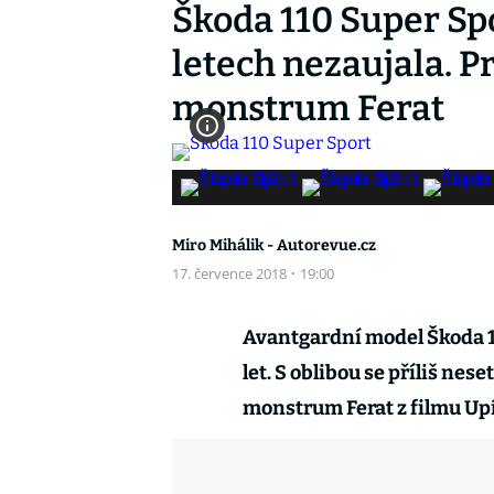
Škoda 110 Super Sp
letech nezaujala. Pr
monstrum Ferat
Miro Mihálik - Autorevue.cz
17. července 2018
·
19:00
Avantgardní model Škoda 11
let. S oblibou se příliš nese
monstrum Ferat z filmu Upír 