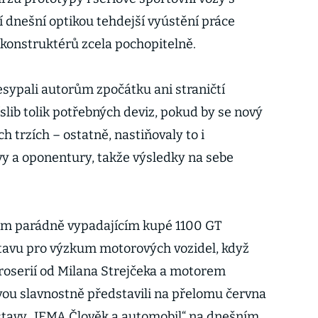
dnešní optikou tehdejší vyústění práce
konstruktérů zcela pochopitelně.
esypali autorům zpočátku ani straničtí
lib tolik potřebných deviz, pokud by se nový
h trzích – ostatně, nastiňovaly to i
y a oponentury, takže výsledky na sebe
vým parádně vypadajícím kupé 1100 GT
avu pro výzkum motorových vozidel, když
roserií od Milana Strejčeka a motorem
ou slavnostně představili na přelomu června
stavy „IEMA Člověk a automobil“ na dnešním