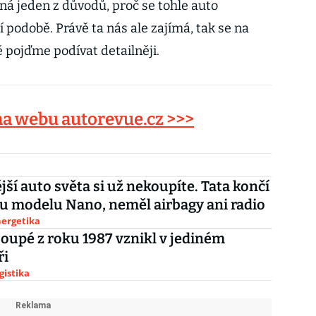
žná jeden z důvodů, proč se tohle auto
podobě. Právě ta nás ale zajímá, tak se na
ě pojďme podívat detailněji.
 na webu autorevue.cz >>>
jší auto světa si už nekoupíte. Tata končí
u modelu Nano, neměl airbagy ani radio
nergetika
Coupé z roku 1987 vznikl v jediném
ři
gistika