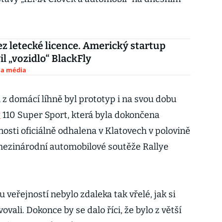
ez letecké licence. Americký startup
il „vozidlo“ BlackFly
 a média
 domácí líhně byl prototyp i na svou dobu
y
110 Super Sport, která byla dokončena
osti oficiálně odhalena v Klatovech v polovině
i mezinárodní automobilové soutěže Rallye
ou veřejností nebylo zdaleka tak vřelé, jak si
ali. Dokonce by se dalo říci, že bylo z větší