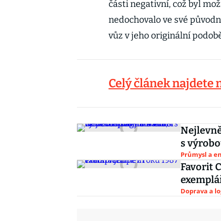
části negativní, což byl mo
nedochovalo ve své původní 
vůz v jeho originální podob
Celý článek najdete
Nejlevně
s výrobo
Průmysl a e
Favorit 
exemplá
Doprava a lo