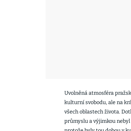
Uvolněná atmosféra pražské
kulturní svobodu, ale na kr
všech oblastech života. Dot
průmyslu a výjimkou nebyl 
protože byly tou dobou v ku