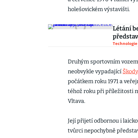
holešovickém výstavišti.
Létání b
představ
Technologie
Druhým sportovním vozem z
neobvykle vypadající
Škod
počátkem roku 1971 a veřejn
téhož roku při příležitost
Vltava.
Její přijetí odbornou i laick
tvůrci nepochybně představov