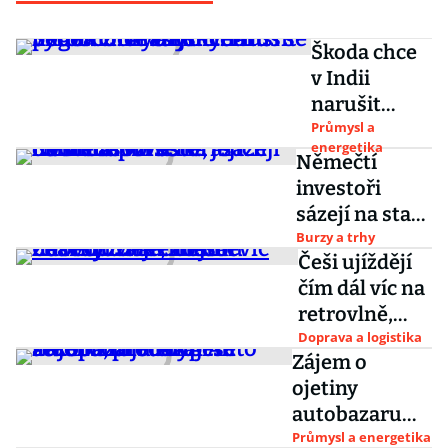
Škoda chce
v Indii
narušit
hegemonii
Průmysl a
energetika
asijských
Němečtí
výrobců.
investoři
Analytici:
sázejí na stará
Musí se
porsche,
Burzy a trhy
poučit z
Češi ujíždějí
jejich
chyb
čím dál víc na
hodnota
koncernu
retrovlně,
vzrostla až
známé
Doprava a logistika
osminásobně
Zájem o
značky už ale
ojetiny
nejsou
autobazaru
lidovou
AAA Auto
Průmysl a energetika
záležitostí