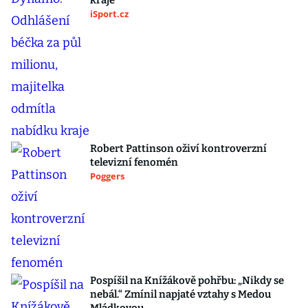
kraje
iSport.cz
Robert Pattinson oživí kontroverzní
televizní fenomén
Poggers
Pospíšil na Knížákově pohřbu: „Nikdy se
nebál.“ Zmínil napjaté vztahy s Medou