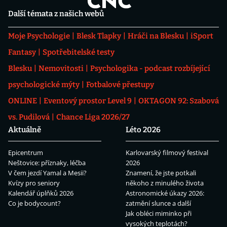
Další témata z našich webů
Moje Psychologie
Blesk Tlapky
Hráči na Blesku
iSport
Fantasy
Spotřebitelské testy
Blesku
Nemovitosti
Psychologika - podcast rozbíjející
psychologické mýty
Fotbalové přestupy
ONLINE
Eventový prostor Level 9
OKTAGON 92: Szabová
vs. Pudilová
Chance Liga 2026/27
Aktuálně
Léto 2026
Epicentrum
Karlovarský filmový festival
Neštovice: příznaky, léčba
2026
V čem jezdí Yamal a Mesii?
Znamení, že jste potkali
Kvízy pro seniory
někoho z minulého života
Kalendář úplňků 2026
Astronomické úkazy 2026:
Co je bodycount?
zatmění slunce a další
Jak obléci miminko při
vysokých teplotách?