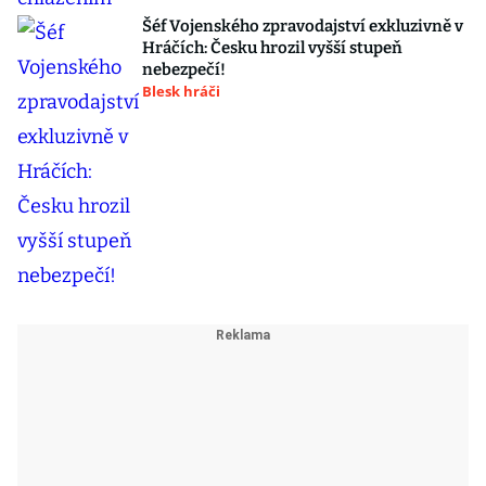
Šéf Vojenského zpravodajství exkluzivně v
Hráčích: Česku hrozil vyšší stupeň
nebezpečí!
Blesk hráči