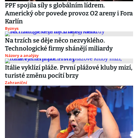
PPF spojila síly s globálním lídrem.
Americký obr povede provoz O2 areny i Fora
Karlín
Byznys
Na trzích se děje něco nezvyklého.
Technologické firmy shánějí miliardy
Názory a analýzy
Itálie vyklízí pláže. První plážové kluby mizí,
turisté změnu pocítí brzy
Zahraniční