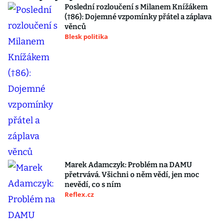
Poslední rozloučení s Milanem Knížákem
(†86): Dojemné vzpomínky přátel a záplava
věnců
Blesk politika
Marek Adamczyk: Problém na DAMU
přetrvává. Všichni o něm vědí, jen moc
nevědí, co s ním
Reflex.cz