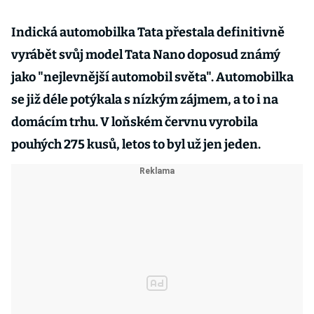
Indická automobilka Tata přestala definitivně
vyrábět svůj model Tata Nano doposud známý
jako "nejlevnější automobil světa". Automobilka
se již déle potýkala s nízkým zájmem, a to i na
domácím trhu. V loňském červnu vyrobila
pouhých 275 kusů, letos to byl už jen jeden.