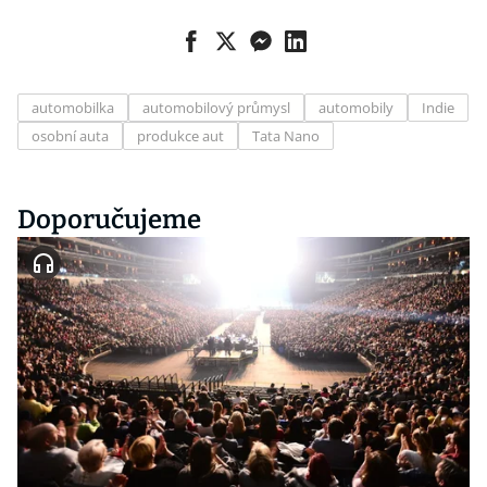
automobilka
automobilový průmysl
automobily
Indie
osobní auta
produkce aut
Tata Nano
Doporučujeme