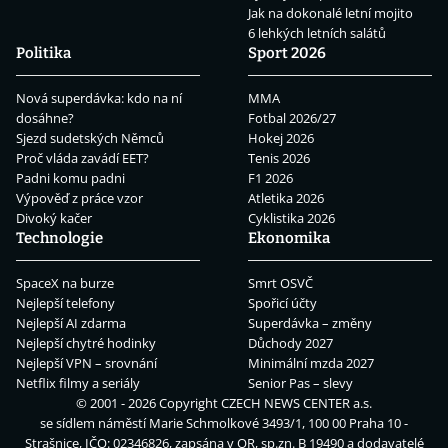
Jak na dokonalé letní mojito
6 lehkých letních salátů
Politika
Sport 2026
Nová superdávka: kdo na ní
MMA
dosáhne?
Fotbal 2026/27
Sjezd sudetských Němců
Hokej 2026
Proč vláda zavádí EET?
Tenis 2026
Padni komu padni
F1 2026
Výpověď z práce vzor
Atletika 2026
Divoký kačer
Cyklistika 2026
Technologie
Ekonomika
SpaceX na burze
Smrt OSVČ
Nejlepší telefony
Spořicí účty
Nejlepší AI zdarma
Superdávka – změny
Nejlepší chytré hodinky
Důchody 2027
Nejlepší VPN – srovnání
Minimální mzda 2027
Netflix filmy a seriály
Senior Pas – slevy
© 2001 - 2026 Copyright
CZECH NEWS CENTER a.s.
se sídlem náměstí Marie Schmolkové 3493/1, 100 00 Praha 10 -
Strašnice, IČO: 02346826, zapsána v OR, sp.zn. B 19490 a dodavatelé