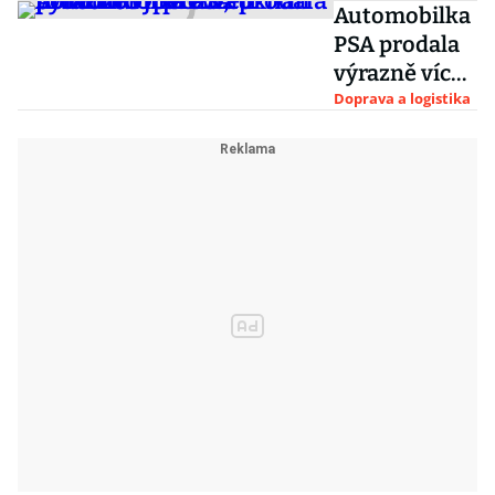
Automobilka
stoupá,
PSA prodala
prodávají se
výrazně víc
rekordním
vozů,
Doprava a logistika
tempem
pomohlo jí
převzetí
provozů Opel
a Vauxhall