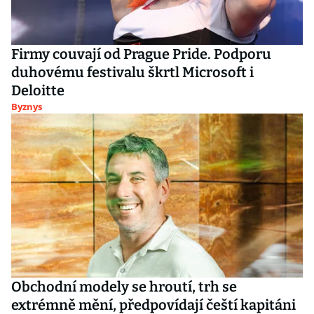
Firmy couvají od Prague Pride. Podporu
duhovému festivalu škrtl Microsoft i
Deloitte
Byznys
Obchodní modely se hroutí, trh se
extrémně mění, předpovídají čeští kapitáni