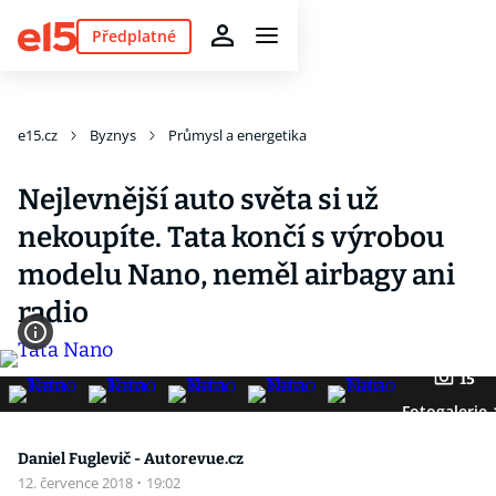
Předplatné
e15.cz
Byznys
Průmysl a energetika
Nejlevnější auto světa si už
nekoupíte. Tata končí s výrobou
modelu Nano, neměl airbagy ani
radio
15
Fotogalerie
Daniel Fuglevič - Autorevue.cz
12. července 2018
·
19:02