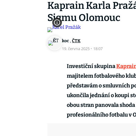
Kaprain Karla Praž
Sigmu Olomouc
,
koc
ČTK
19. června 2025
·
18:07
Investiční skupina
Kaprai
majitelem fotbalového klu
představám o smluvních po
ukončila jednání o koupi s
obou stran panovala shoda
profesionálního fotbalu v 