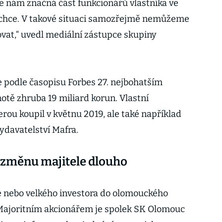
že nám značná část funkcionářů vlastníka ve
echce. V takové situaci samozřejmě nemůžeme
ovat,“ uvedl mediální zástupce skupiny
e podle časopisu Forbes 27. nejbohatším
tě zhruba 19 miliard korun. Vlastní
rou koupil v květnu 2019, ale také například
ydavatelství Mafra.
 změnu majitele dlouho
e nebo velkého investora do olomouckého
 Majoritním akcionářem je spolek SK Olomouc