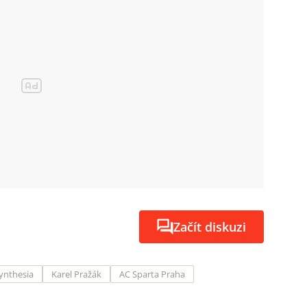
Začít diskuzi
ynthesia
Karel Pražák
AC Sparta Praha