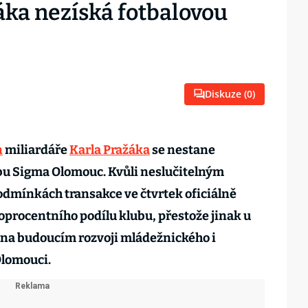
áka nezíská fotbalovou
Diskuze (
0
)
n
miliardáře
Karla Pražáka
se nestane
bu Sigma Olomouc. Kvůli neslučitelným
dmínkách transakce ve čtvrtek oficiálně
toprocentního podílu klubu, přestože jinak u
 na budoucím rozvoji mládežnického i
Olomouci.