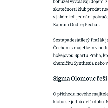
bohužel vyvolávají dojem, 
skutečnosti klub prodat n
v jakémkoli jednání pokrač
Kaprain Ondřej Pechar.
Šestapadesátiletý Pražák j
Čechem s majetkem v hodno
hokejovou Spartu Praha, kte
chemičku Synthesia nebo v
Sigma Olomouc řeší
O příchodu nového majitel
klubu se jedná delší dobu.