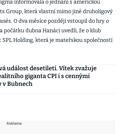
Sigma informovala o jednání s americkou
ts Group, která vlastní mimo jiné druholigový
nés. O dva měsíce později vstoupil do hry o
 počátku dubna Hanáci uvedli, že o klub
t SPL Holding, která je mateřskou společností
á událost desetiletí. Vítek zvažuje
ealitního giganta CPI i s cennými
 v Bubnech