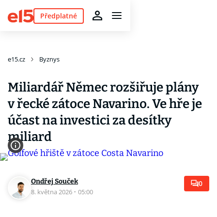
Předplatné
e15.cz
Byznys
Miliardář Němec rozšiřuje plány
v řecké zátoce Navarino. Ve hře je
účast na investici za desítky
miliard
Ondřej Souček
0
8. května 2026
·
05:00