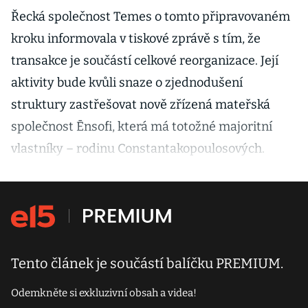
Řecká společnost Temes o tomto připravovaném
kroku informovala v tiskové zprávě s tím, že
transakce je součástí celkové reorganizace. Její
aktivity bude kvůli snaze o zjednodušení
struktury zastřešovat nově zřízená mateřská
společnost Ēnsofi, která má totožné majoritní
vlastníky – rodinu Constantakopoulosových.
Tento článek je součástí balíčku PREMIUM.
Odemkněte si exkluzivní obsah a videa!