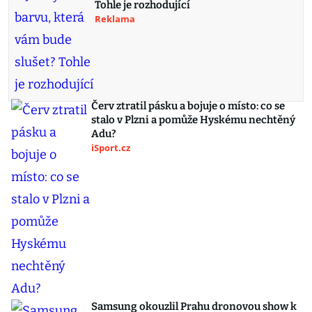
Tohle je rozhodující
Reklama
Červ ztratil pásku a bojuje o místo: co se
stalo v Plzni a pomůže Hyskému nechtěný
Adu?
iSport.cz
Samsung okouzlil Prahu dronovou show k