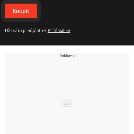
Koupit
Už mám předplatné.
Přihlásit se