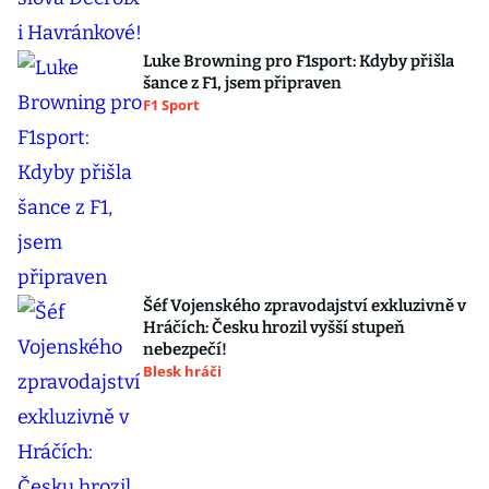
Luke Browning pro F1sport: Kdyby přišla
šance z F1, jsem připraven
F1 Sport
Šéf Vojenského zpravodajství exkluzivně v
Hráčích: Česku hrozil vyšší stupeň
nebezpečí!
Blesk hráči