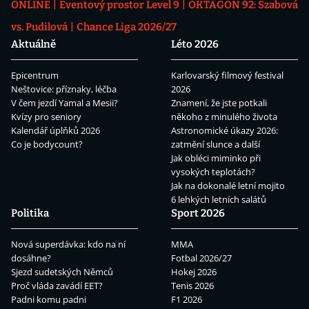
ONLINE
Eventový prostor Level 9
OKTAGON 92: Szabová
vs. Pudilová
Chance Liga 2026/27
Aktuálně
Léto 2026
Epicentrum
Karlovarský filmový festival
Neštovice: příznaky, léčba
2026
V čem jezdí Yamal a Mesii?
Znamení, že jste potkali
Kvízy pro seniory
někoho z minulého života
Kalendář úplňků 2026
Astronomické úkazy 2026:
Co je bodycount?
zatmění slunce a další
Jak obléci miminko při
vysokých teplotách?
Jak na dokonalé letní mojito
6 lehkých letních salátů
Politika
Sport 2026
Nová superdávka: kdo na ní
MMA
dosáhne?
Fotbal 2026/27
Sjezd sudetských Němců
Hokej 2026
Proč vláda zavádí EET?
Tenis 2026
Padni komu padni
F1 2026