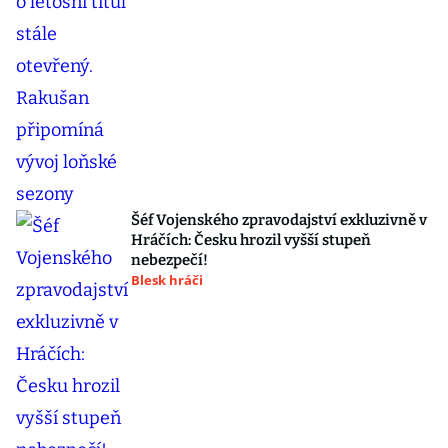
Šéf Vojenského zpravodajství exkluzivně v
Hráčích: Česku hrozil vyšší stupeň
nebezpečí!
Blesk hráči