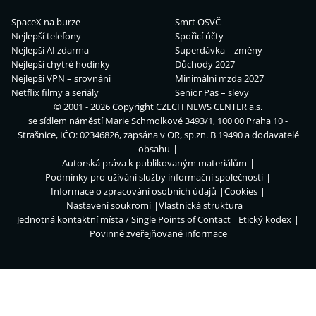
SpaceX na burze
Smrt OSVČ
Nejlepší telefony
Spořicí účty
Nejlepší AI zdarma
Superdávka – změny
Nejlepší chytré hodinky
Důchody 2027
Nejlepší VPN – srovnání
Minimální mzda 2027
Netflix filmy a seriály
Senior Pas – slevy
© 2001 - 2026 Copyright
CZECH NEWS CENTER a.s.
se sídlem náměstí Marie Schmolkové 3493/1, 100 00 Praha 10 -
Strašnice, IČO: 02346826, zapsána v OR, sp.zn. B 19490 a dodavatelé
obsahu
Autorská práva k publikovaným materiálům
Podmínky pro užívání služby informační společnosti
Informace o zpracování osobních údajů
Cookies
Nastavení soukromí
Vlastnická struktura
Jednotná kontaktní místa / Single Points of Contact
Etický kodex
Povinně zveřejňované informace