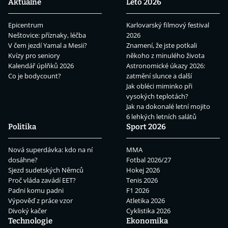
Aktuálně
Léto 2026
Epicentrum
Karlovarský filmový festival
Neštovice: příznaky, léčba
2026
V čem jezdí Yamal a Mesii?
Znamení, že jste potkali
Kvízy pro seniory
někoho z minulého života
Kalendář úplňků 2026
Astronomické úkazy 2026:
Co je bodycount?
zatmění slunce a další
Jak obléci miminko při
vysokých teplotách?
Jak na dokonalé letní mojito
6 lehkých letních salátů
Politika
Sport 2026
Nová superdávka: kdo na ní
MMA
dosáhne?
Fotbal 2026/27
Sjezd sudetských Němců
Hokej 2026
Proč vláda zavádí EET?
Tenis 2026
Padni komu padni
F1 2026
Výpověď z práce vzor
Atletika 2026
Divoký kačer
Cyklistika 2026
Technologie
Ekonomika