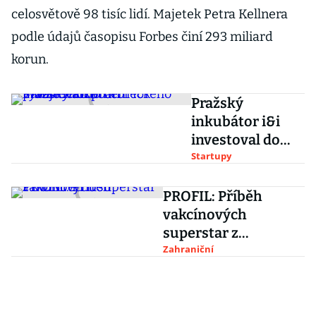
celosvětově 98 tisíc lidí. Majetek Petra Kellnera
podle údajů časopisu Forbes činí 293 miliard
korun.
Pražský
inkubátor i&i
investoval do
německého
Startupy
vývoje léku proti
paradentóze
PROFIL: Příběh
vakcínových
superstar z
BioNTechu
Zahraniční