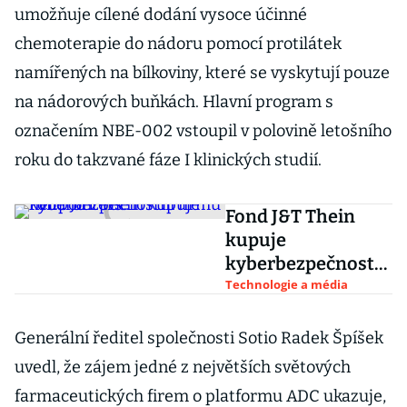
umožňuje cílené dodání vysoce účinné
chemoterapie do nádoru pomocí protilátek
namířených na bílkoviny, které se vyskytují pouze
na nádorových buňkách. Hlavní program s
označením NBE-002 vstoupil v polovině letošního
roku do takzvané fáze I klinických studií.
Fond J&T Thein
kupuje
kyberbezpečnostní
firmu net.pointers
Technologie a média
Generální ředitel společnosti Sotio Radek Špíšek
uvedl, že zájem jedné z největších světových
farmaceutických firem o platformu ADC ukazuje,