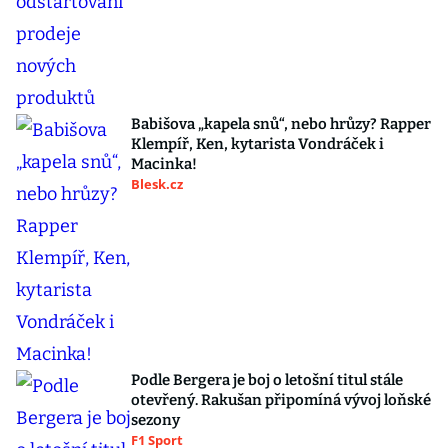
Babišova „kapela snů“, nebo hrůzy? Rapper
Klempíř, Ken, kytarista Vondráček i
Macinka!
Blesk.cz
Podle Bergera je boj o letošní titul stále
otevřený. Rakušan připomíná vývoj loňské
sezony
F1 Sport