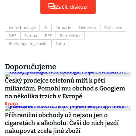
Začít diskuzi
biotechnologie
Cr
farmacie
Německo
Švýcarsko
NBE
Evropa
PPF
Petr Kellner
Boehringer Ingelheim
Sotio
Doporučujeme
Český prodejce telefonů míří k pěti
miliardám. Pomohl mu obchod s Googlem
na několika trzích v Evropě
Byznys
Příhraniční obchody už nejsou jen o
cigaretách a alkoholu. Češi do nich jezdí
nakupovat zcela jiné zboží