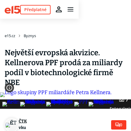
Předplatné
e15.cz
Byznys
Největší evropská akvizice.
Kellnerova PPF prodá za miliardy
podíl v biotechnologické firmě
NBE
7
Fotogaleri
ČTK
0
vku