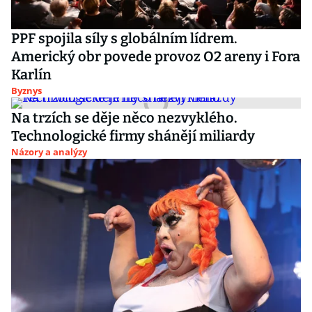
PPF spojila síly s globálním lídrem.
Americký obr povede provoz O2 areny i Fora
Karlín
Byznys
Na trzích se děje něco nezvyklého.
Technologické firmy shánějí miliardy
Názory a analýzy