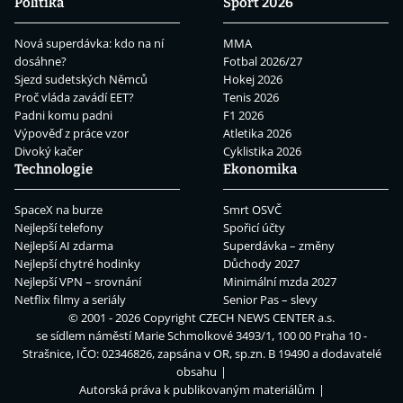
Politika
Sport 2026
Nová superdávka: kdo na ní
MMA
dosáhne?
Fotbal 2026/27
Sjezd sudetských Němců
Hokej 2026
Proč vláda zavádí EET?
Tenis 2026
Padni komu padni
F1 2026
Výpověď z práce vzor
Atletika 2026
Divoký kačer
Cyklistika 2026
Technologie
Ekonomika
SpaceX na burze
Smrt OSVČ
Nejlepší telefony
Spořicí účty
Nejlepší AI zdarma
Superdávka – změny
Nejlepší chytré hodinky
Důchody 2027
Nejlepší VPN – srovnání
Minimální mzda 2027
Netflix filmy a seriály
Senior Pas – slevy
© 2001 - 2026 Copyright
CZECH NEWS CENTER a.s.
se sídlem náměstí Marie Schmolkové 3493/1, 100 00 Praha 10 -
Strašnice, IČO: 02346826, zapsána v OR, sp.zn. B 19490 a dodavatelé
obsahu
Autorská práva k publikovaným materiálům