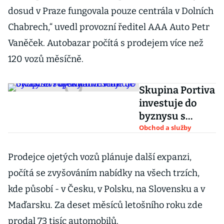
dosud v Praze fungovala pouze centrála v Dolních
Chabrech,“ uvedl provozní ředitel AAA Auto Petr
Vaněček. Autobazar počítá s prodejem více než
120 vozů měsíčně.
Skupina Portiva
investuje do
byznysu s
ojetinami.
Obchod a služby
Plánuje otřást
evropským
Prodejce ojetých vozů plánuje další expanzi,
trhem
počítá se zvyšováním nabídky na všech trzích,
kde působí - v Česku, v Polsku, na Slovensku a v
Maďarsku. Za deset měsíců letošního roku zde
prodal 73 tisíc automobilů.