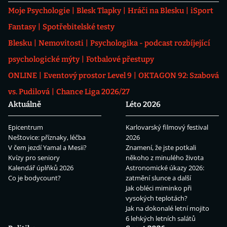
Moje Psychologie
Blesk Tlapky
Hráči na Blesku
iSport
Fantasy
Spotřebitelské testy
Blesku
Nemovitosti
Psychologika - podcast rozbíjející
psychologické mýty
Fotbalové přestupy
ONLINE
Eventový prostor Level 9
OKTAGON 92: Szabová
vs. Pudilová
Chance Liga 2026/27
Aktuálně
Léto 2026
Epicentrum
Karlovarský filmový festival
Neštovice: příznaky, léčba
2026
V čem jezdí Yamal a Mesii?
Znamení, že jste potkali
Kvízy pro seniory
někoho z minulého života
Kalendář úplňků 2026
Astronomické úkazy 2026:
Co je bodycount?
zatmění slunce a další
Jak obléci miminko při
vysokých teplotách?
Jak na dokonalé letní mojito
6 lehkých letních salátů