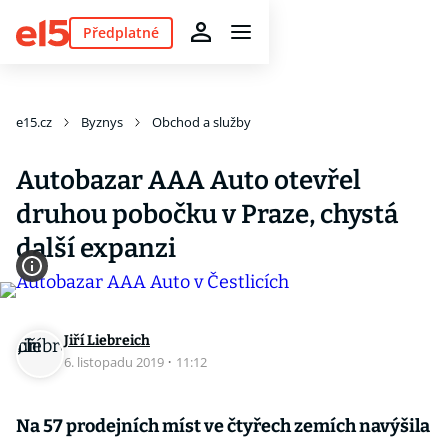
Předplatné
e15.cz
Byznys
Obchod a služby
Autobazar AAA Auto otevřel
druhou pobočku v Praze, chystá
další expanzi
Jiří Liebreich
6. listopadu 2019
·
11:12
Na 57 prodejních míst ve čtyřech zemích navýšila