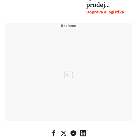
prodej
zánovních aut,
Doprava a logistika
nabídka i plán
tržeb jsou ale
minimální