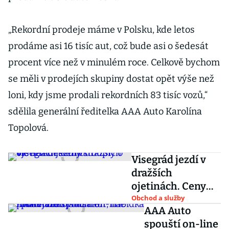
„Rekordní prodeje máme v Polsku, kde letos
prodáme asi 16 tisíc aut, což bude asi o šedesát
procent více než v minulém roce. Celkově bychom
se měli v prodejích skupiny dostat opět výše než
loni, kdy jsme prodali rekordních 83 tisíc vozů,“
sdělila generální ředitelka AAA Auto Karolína
Topolová.
Visegrád jezdí v
dražších
ojetinách. Ceny
stouply o víc než
Obchod a služby
AAA Auto
desetinu
spouští on-line