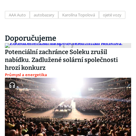
AAA Auto
autobazary
Karolína Topolová
ojeté vozy
Doporučujeme
Potenciální zachránce Soleku zrušil
nabídku. Zadlužené solární společnosti
hrozí konkurz
Průmysl a energetika