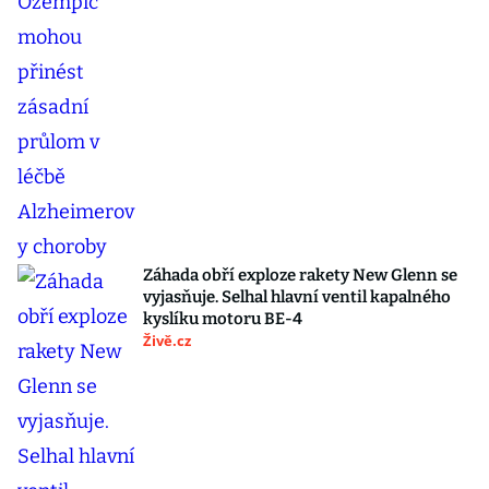
Záhada obří exploze rakety New Glenn se
vyjasňuje. Selhal hlavní ventil kapalného
kyslíku motoru BE-4
Živě.cz