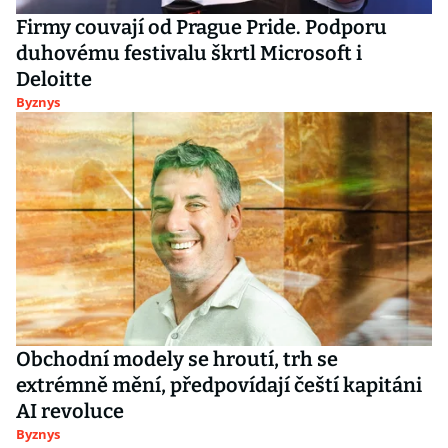
Firmy couvají od Prague Pride. Podporu
duhovému festivalu škrtl Microsoft i
Deloitte
Byznys
Obchodní modely se hroutí, trh se
extrémně mění, předpovídají čeští kapitáni
AI revoluce
Byznys