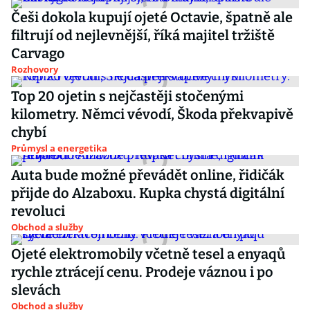
Češi dokola kupují ojeté Octavie, špatně ale
filtrují od nejlevnější, říká majitel tržiště
Carvago
Rozhovory
Top 20 ojetin s nejčastěji stočenými
kilometry. Němci vévodí, Škoda překvapivě
chybí
Průmysl a energetika
Auta bude možné převádět online, řidičák
přijde do Alzaboxu. Kupka chystá digitální
revoluci
Obchod a služby
Ojeté elektromobily včetně tesel a enyaqů
rychle ztrácejí cenu. Prodeje váznou i po
slevách
Obchod a služby