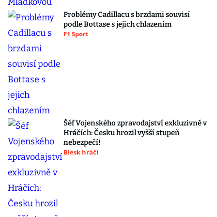
Problémy Cadillacu s brzdami souvisí
podle Bottase s jejich chlazením
F1 Sport
Šéf Vojenského zpravodajství exkluzivně v
Hráčích: Česku hrozil vyšší stupeň
nebezpečí!
Blesk hráči