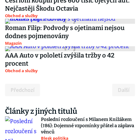
Češi loni koupili přes 600 tisíc ojetých aut.
Nejčastěji Škodu Octavia
Obchod a služby
Roman Filip: Podvody s ojetinami nejsou
dodnes pojmenovány
Magazín
AAA Auto v pololetí zvýšila tržby o 42
procent
Obchod a služby
Předchozí
Další
Články z jiných titulů
Poslední rozloučení s Milanem Knížákem
(†86): Dojemné vzpomínky přátel a záplava
věnců
Blesk politika