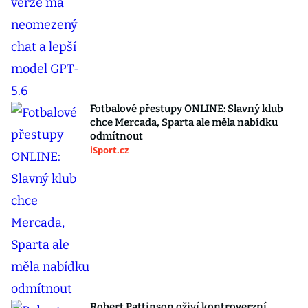
Fotbalové přestupy ONLINE: Slavný klub
chce Mercada, Sparta ale měla nabídku
odmítnout
iSport.cz
Robert Pattinson oživí kontroverzní