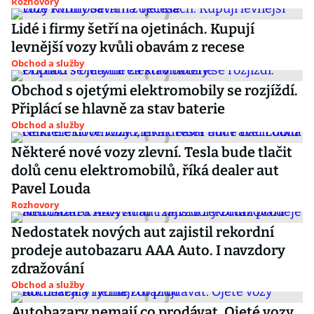
Rozhovory
Lidé i firmy šetří na ojetinách. Kupují
levnější vozy kvůli obavám z recese
Obchod a služby
Obchod s ojetými elektromobily se rozjíždí.
Připlácí se hlavně za stav baterie
Obchod a služby
Některé nové vozy zlevní. Tesla bude tlačit
dolů cenu elektromobilů, říká dealer aut
Pavel Louda
Rozhovory
Nedostatek nových aut zajistil rekordní
prodeje autobazaru AAA Auto. I navzdory
zdražování
Obchod a služby
Autobazary nemají co prodávat. Ojeté vozy