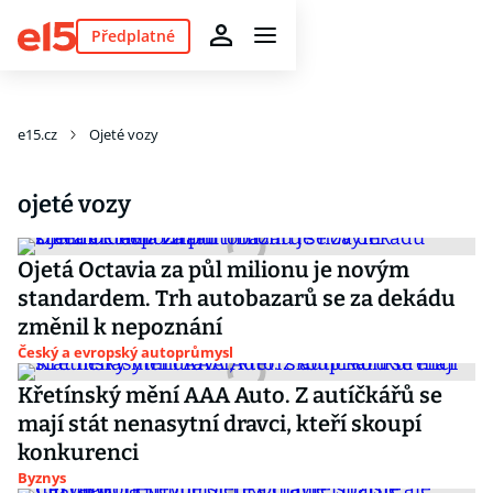
Předplatné
e15.cz
Ojeté vozy
ojeté vozy
Ojetá Octavia za půl milionu je novým
standardem. Trh autobazarů se za dekádu
změnil k nepoznání
Český a evropský autoprůmysl
Křetínský mění AAA Auto. Z autíčkářů se
mají stát nenasytní dravci, kteří skoupí
konkurenci
Byznys