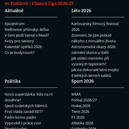
vs. Pudilová
Chance Liga 2026/27
Aktuálně
Léto 2026
Epicentrum
Karlovarský filmový festival
Neštovice: příznaky, léčba
2026
V čem jezdí Yamal a Mesii?
Znamení, že jste potkali
Kvízy pro seniory
někoho z minulého života
Kalendář úplňků 2026
Astronomické úkazy 2026:
Co je bodycount?
zatmění slunce a další
Jak obléci miminko při
vysokých teplotách?
Jak na dokonalé letní mojito
6 lehkých letních salátů
Politika
Sport 2026
Nová superdávka: kdo na ní
MMA
dosáhne?
Fotbal 2026/27
Sjezd sudetských Němců
Hokej 2026
Proč vláda zavádí EET?
Tenis 2026
Padni komu padni
F1 2026
Výpověď z práce vzor
Atletika 2026
Divoký kačer
Cyklistika 2026