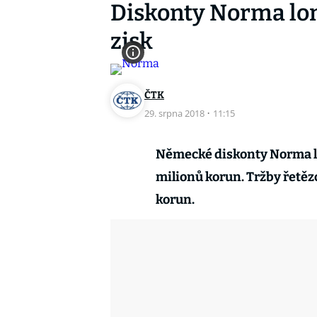
Diskonty Norma lon
zisk
ČTK
29. srpna 2018
·
11:15
Německé diskonty Norma lo
milionů korun. Tržby řetězc
korun.