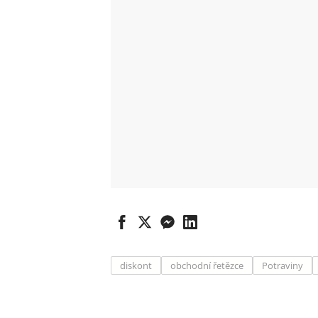
diskont
obchodní řetězce
Potraviny