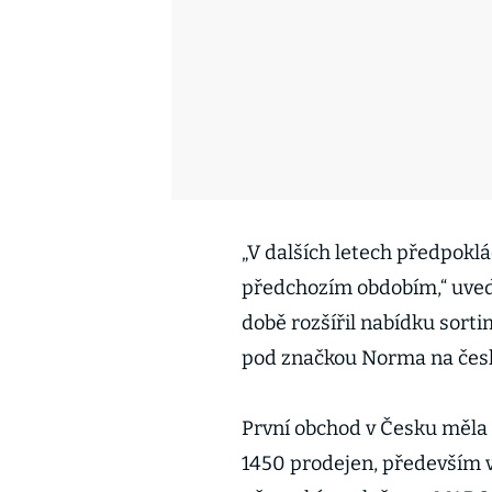
„V dalších letech předpokl
předchozím obdobím,“ uvedl
době rozšířil nabídku sort
pod značkou Norma na čes
První obchod v Česku měla 
1450 prodejen, především 