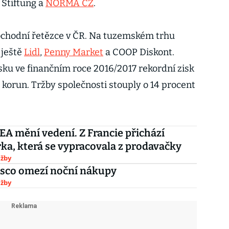
Stiftung a
NORMA CZ
.
chodní řetězce v ČR. Na tuzemském trhu
 ještě
Lidl
,
Penny Market
a COOP Diskont.
sku ve finančním roce 2016/2017 rekordní zisk
 korun. Tržby společnosti stouply o 14 procent
EA mění vedení. Z Francie přichází
a, která se vypracovala z prodavačky
užby
esco omezí noční nákupy
užby