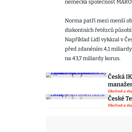
německá společnost MARO 
Norma patří mezi menší ob
diskontních řetězců působí
Například Lidl vykázal v Če
před zdaněním 4,1 miliardy
na 43,7 miliardy korun.
Česká IK
manažerk
Obchod a sl
České T
Obchod a sl