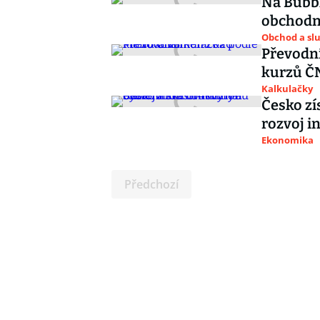
Na Bubbl
obchodní
Obchod a sl
Převodn
kurzů Č
Kalkulačky
Česko zí
rozvoj i
Ekonomika
Předchozí