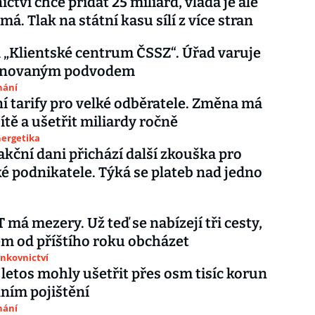
ctví chce přidat 25 miliard, vláda je ale
á. Tlak na státní kasu sílí z více stran
 „Klientské centrum ČSSZ“. Úřad varuje
finovaným podvodem
nání
 tarify pro velké odběratele. Změna má
ítě a ušetřit miliardy ročně
nergetika
akční dani přichází další zkouška pro
é podnikatele. Týká se plateb nad jedno
 má mezery. Už teď se nabízejí tři cesty,
ém od příštího roku obcházet
ankovnictví
letos mohly ušetřit přes osm tisíc korun
lním pojištění
nání