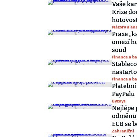
Vaše kar
Krize do
hotovost
Názory a ana
Praxe „k
omezí ho
soud
Finance a b
Stableco
nastarto
Finance a b
Platební
PayPalu
Byznys
Nejlépe 
odměnu,
ECB se b
Zahraniční