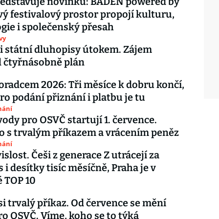
ředstavuje novinku: BADEN powered by
vý festivalový prostor propojí kulturu,
gie i společenský přesah
vy
li státní dluhopisy útokem. Zájem
 čtyřnásobně plán
oradcem 2026: Tři měsíce k dobru končí,
ro podání přiznání i platbu je tu
nání
vody pro OSVČ startují 1. července.
o s trvalým příkazem a vrácením peněz
nání
slost. Češi z generace Z utrácejí za
 i desítky tisíc měsíčně, Praha je v
é TOP 10
i trvalý příkaz. Od července se mění
ro OSVČ. Víme, koho se to týká