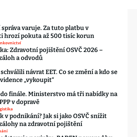
 správa varuje. Za tuto platbu v
i hrozí pokuta až 500 tisíc korun
ankovnictví
ka: Zdravotní pojištění OSVČ 2026 –
záloh a odvodů
 schválili návrat EET. Co se změní a kdo se
vidence „vykoupit“
 do finále. Ministerstvo má tři nabídky na
 PPP v dopravě
gistika
ok v podnikání? Jak si jako OSVČ snížit
zálohy na zdravotní pojištění
nání