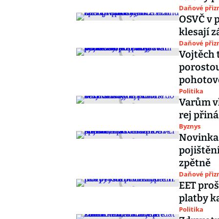
Daňové přiz
OSVČ v p
klesají z
Daňové přiz
Vojtěch 
porostou
pohotov
Politika
Varům vl
rej přin
Byznys
Novinka 
pojištění
zpětně
Daňové přiz
EET proš
platby k
Politika