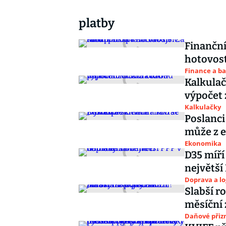
platby
Finanční
hotovost
Finance a b
Kalkulač
výpočet 
Kalkulačky
Poslanci
může z e
Ekonomika
D35 míří
největší
Doprava a lo
Slabší r
měsíční 
Daňové přiz