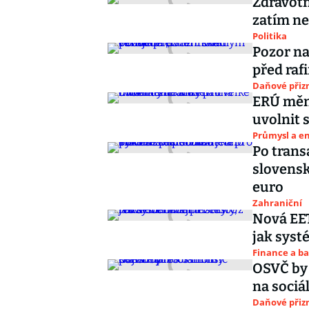
Zdravotni
zatím nem
Politika
Pozor na
před ra
Daňové přiz
ERÚ mění
uvolnit s
Průmysl a e
Po trans
slovensk
euro
Zahraniční
Nová EET
jak syst
Finance a b
OSVČ by 
na sociá
Daňové přiz