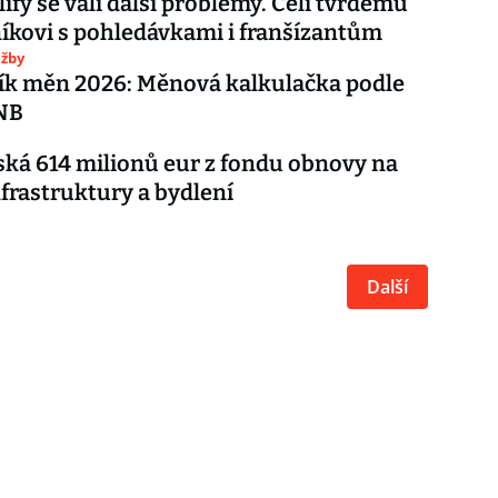
ify se valí další problémy. Čelí tvrdému
kovi s pohledávkami i franšízantům
užby
ík měn 2026: Měnová kalkulačka podle
NB
ská 614 milionů eur z fondu obnovy na
nfrastruktury a bydlení
Další