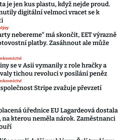
ta je jen kus plastu, když nejde proud.
nutily digitální velmoci vracet se k
i
lýzy
arty nebereme“ má skončit, EET výrazně
tovostní platby. Zasáhnout ale může
ankovnictví
iny se v Asii vymanily z role hračky a
valy tichou revoluci v posílání peněz
ankovnictví
 společnost Stripe zvažuje převzetí
placená úřednice EU Lagardeová dostala
 na kterou neměla nárok. Zaměstnanci
ouří