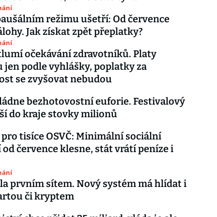
nání
aušálním režimu ušetří: Od července
álohy. Jak získat zpět přeplatky?
nání
tlumí očekávání zdravotníků. Platy
 jen podle vyhlášky, poplatky za
ost se zvyšovat nebudou
ádne bezhotovostní euforie. Festivalový
áší do kraje stovky milionů
pro tisíce OSVČ: Minimální sociální
 od července klesne, stát vrátí peníze i
nání
la prvním sítem. Nový systém má hlídat i
artou či kryptem