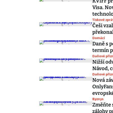
KVIFF p
Visa. No
technolo
Tiskové zprá
Češi vza
překonal
Domácí
Daně s p
termín p
Daňové přiz
Nižší od
Návod, c
Daňové přiz
Nová závi
OnlyFans
evropsk
Byznys
Změňte s
zálohy p