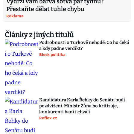
Vydrží vám barva sotva pár týdnů?
Přestaňte dělat tuhle chybu
Reklama
Články z jiných titulů
Podrobnosti o Turkově nehodě: Co ho čeká
a kdy padne verdikt?
Blesk politika
Kandidatura Karla Řehky do Senátu budí
pozdvižení. Ministr Zůna ho kritizuje,
konkurenti haní i chválí
Reflex.cz