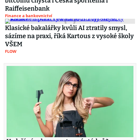
bitcoinu chystá i Česká spořitelna i
Raiffeisenbank
Finance a bankovnictví
Klasické bakalářky kvůli AI ztratily smysl,
sázíme na praxi, říká Kartous z vysoké školy
VŠEM
FLOW