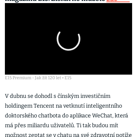
E15 Premium - Jak žít 120 let • E15
V dubnu se dohodl s čínským investičním
holdingem Tencent na vetknutí inteligentního
doktorského chatbota do aplikace WeChat, která
má přes miliardu uživatelů. Ti tak budou mít
možnost zeptat se v chatu na své zdravotní potíže