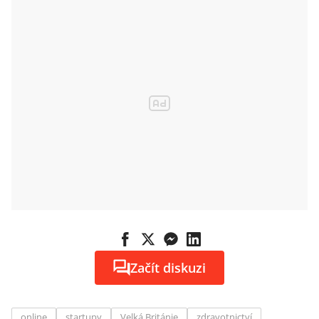
Začít diskuzi
online
startupy
Velká Británie
zdravotnictví