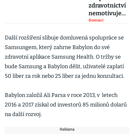
zdravotnictví
nemotivuje
doktory ke
Domácí
zlepšování,
tvrdí majitel
Další rozšíření slibuje domluvená spolupráce se
kliniky
Samsungem, který zahrne Babylon do své
Asklepion
zdravotní aplikace Samsung Health. O tržby se
Šmucler
bude Samsung a Babylon dělit, uživatelé zaplatí
50 liber za rok nebo 25 liber za jednu konzultaci.
Babylon založil Ali Parsa v roce 2013, v letech
2016 a 2017 získal od investorů 85 milionů dolarů
na další rozvoj.