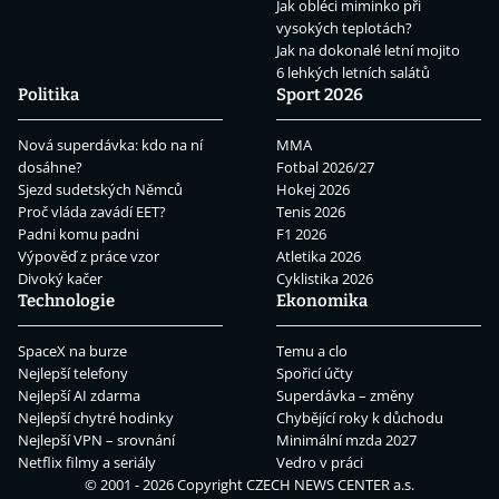
Jak obléci miminko při
vysokých teplotách?
Jak na dokonalé letní mojito
6 lehkých letních salátů
Politika
Sport 2026
Nová superdávka: kdo na ní
MMA
dosáhne?
Fotbal 2026/27
Sjezd sudetských Němců
Hokej 2026
Proč vláda zavádí EET?
Tenis 2026
Padni komu padni
F1 2026
Výpověď z práce vzor
Atletika 2026
Divoký kačer
Cyklistika 2026
Technologie
Ekonomika
SpaceX na burze
Temu a clo
Nejlepší telefony
Spořicí účty
Nejlepší AI zdarma
Superdávka – změny
Nejlepší chytré hodinky
Chybějící roky k důchodu
Nejlepší VPN – srovnání
Minimální mzda 2027
Netflix filmy a seriály
Vedro v práci
© 2001 - 2026 Copyright
CZECH NEWS CENTER a.s.