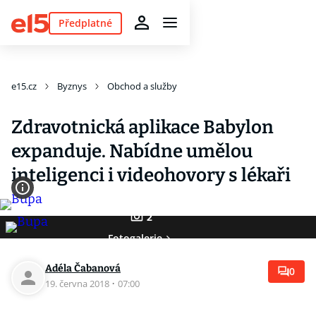
Předplatné
e15.cz
Byznys
Obchod a služby
Zdravotnická aplikace Babylon
expanduje. Nabídne umělou
inteligenci i videohovory s lékaři
2
Fotogalerie
Adéla Čabanová
0
19. června 2018
·
07:00