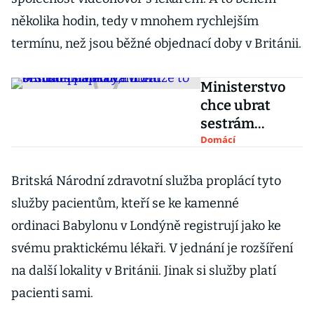
několika hodin, tedy v mnohem rychlejším
termínu, než jsou běžné objednací doby v Británii.
Ministerstvo
chce ubrat
sestrám
papírování.
Domácí
Může to
ohrozit
Britská Národní zdravotní služba proplácí tyto
pacienty, tvrdí
služby pacientům, kteří se ke kamenné
ombudsmanka
ordinaci Babylonu v Londýně registrují jako ke
svému praktickému lékaři. V jednání je rozšíření
na další lokality v Británii. Jinak si služby platí
pacienti sami.