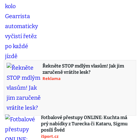
Řekněte STOP mdlým vlasům! Jak jim
zaručeně vrátíte lesk?
Reklama
Fotbalové přestupy ONLINE: Kuchta má
prý nabídky z Turecka či Kataru, Sigmu
posílí Švéd
iSport.cz