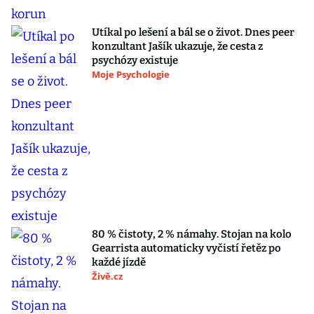
Utíkal po lešení a bál se o život. Dnes peer
konzultant Jašík ukazuje, že cesta z
psychózy existuje
Moje Psychologie
80 % čistoty, 2 % námahy. Stojan na kolo
Gearrista automaticky vyčistí řetěz po
každé jízdě
Živě.cz