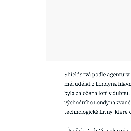
Shieldsová podle agentury R
měl udělat z Londýna hlavn
byla založena loni v dubnu, 
východního Londýna zvané „
technologické firmy, které 
„Úspěch Tech City ukazuje,