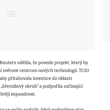
euters sdělila, že povede projekt, který by
í světové centrum nových technologií. TCIO
aby přitahovala investice do oblasti
křemíkový okruh“ a podpořila začínající
chtějí expandovat.
 co se může podařit, když podpoříme růst