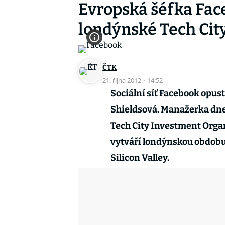
Evropská šéfka Fac
londýnské Tech Cit
ČTK
21. října 2012
·
14:52
Sociální síť Facebook opust
Shieldsová. Manažerka dnes
Tech City Investment Organ
vytváří londýnskou obdobu
Silicon Valley.