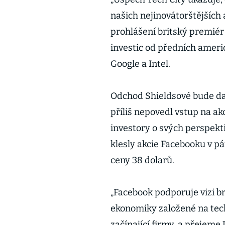
našich nejinovátorštějších 
prohlášení britský premiér
investic od předních ameri
Google a Intel.
Odchod Shieldsové bude dal
příliš nepovedl vstup na ak
investory o svých perspekt
klesly akcie Facebooku v pá
ceny 38 dolarů.
„Facebook podporuje vizi br
ekonomiky založené na tec
začínající firmy, a přeje