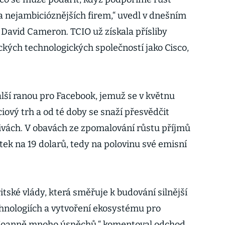
a nejambicióznějších firem,“ uvedl v dnešním
 David Cameron. TCIO už získala přísliby
ckých technologických společností jako Cisco,
ší ranou pro Facebook, jemuž se v květnu
ciový trh a od té doby se snaží přesvědčit
ivách. V obavách ze zpomalování růstu příjmů
tek na 19 dolarů, tedy na polovinu své emisní
itské vlády, která směřuje k budování silnější
hnologiích a vytvoření ekosystému pro
me Joanně mnoho úspěchů,“ komentoval odchod