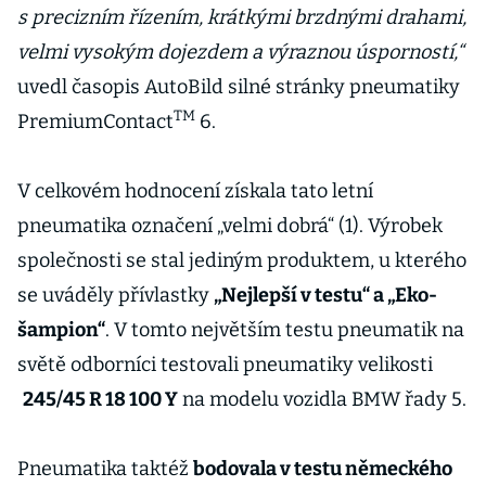
s precizním řízením, krátkými brzdnými drahami,
velmi vysokým dojezdem a výraznou úsporností,“
uvedl časopis AutoBild silné stránky pneumatiky
TM
PremiumContact
6.
V celkovém hodnocení získala tato letní
pneumatika označení „velmi dobrá“ (1). Výrobek
společnosti se stal jediným produktem, u kterého
se uváděly přívlastky
„Nejlepší v testu“ a „Eko-
šampion“
. V tomto největším testu pneumatik na
světě odborníci testovali pneumatiky velikosti
245/45 R 18 100 Y
na modelu vozidla BMW řady 5.
Pneumatika taktéž
bodovala v testu německého