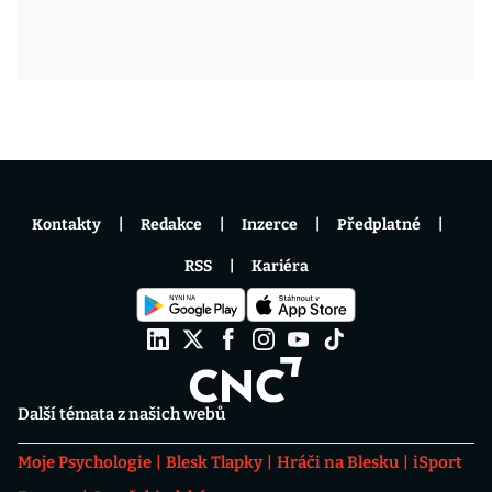
Kontakty
Redakce
Inzerce
Předplatné
RSS
Kariéra
Další témata z našich webů
Moje Psychologie
Blesk Tlapky
Hráči na Blesku
iSport