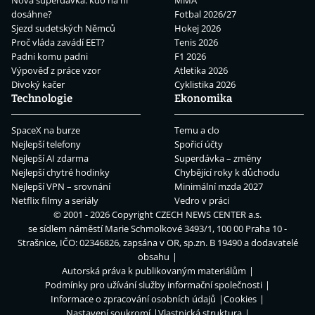
dosáhne?
Fotbal 2026/27
Sjezd sudetských Němců
Hokej 2026
Proč vláda zavádí EET?
Tenis 2026
Padni komu padni
F1 2026
Výpověď z práce vzor
Atletika 2026
Divoký kačer
Cyklistika 2026
Technologie
Ekonomika
SpaceX na burze
Temu a clo
Nejlepší telefony
Spořicí účty
Nejlepší AI zdarma
Superdávka – změny
Nejlepší chytré hodinky
Chybějící roky k důchodu
Nejlepší VPN – srovnání
Minimální mzda 2027
Netflix filmy a seriály
Vedro v práci
© 2001 - 2026 Copyright
CZECH NEWS CENTER a.s.
se sídlem náměstí Marie Schmolkové 3493/1, 100 00 Praha 10 -
Strašnice, IČO: 02346826, zapsána v OR, sp.zn. B 19490 a dodavatelé
obsahu
Autorská práva k publikovaným materiálům
Podmínky pro užívání služby informační společnosti
Informace o zpracování osobních údajů
Cookies
Nastavení soukromí
Vlastnická struktura