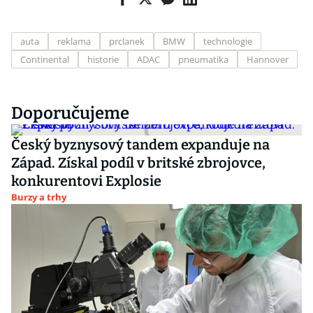
auta
reklama
prclanek
BMW
technologie
Continental
historie
ADAC
pneumatika
Hannover
Doporučujeme
Český byznysový tandem expanduje na
Západ. Získal podíl v britské zbrojovce,
konkurentovi Explosie
Burzy a trhy