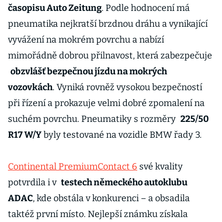
časopisu Auto Zeitung
. Podle hodnocení má
pneumatika nejkratší brzdnou dráhu a vynikající
vyvážení na mokrém povrchu a nabízí
mimořádně dobrou přilnavost, která zabezpečuje
obzvlášť bezpečnou jízdu na mokrých
vozovkách
. Vyniká rovněž vysokou bezpečností
při řízení a prokazuje velmi dobré zpomalení na
suchém povrchu. Pneumatiky s rozměry
225/50
R17 W/Y
byly testované na vozidle BMW řady 3.
Continental PremiumContact 6
své kvality
potvrdila i v
testech německého autoklubu
ADAC
, kde obstála v konkurenci – a obsadila
taktéž první místo. Nejlepší známku získala