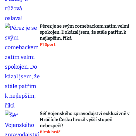
Pérez je se svým comebackem zatím velmi
spokojen. Dokázal jsem, že stále patřím k
nejlepším, říká
F1 Sport
Šéf Vojenského zpravodajství exkluzivně v
Hráčích: Česku hrozil vyšší stupeň
nebezpečí!
Blesk hráči