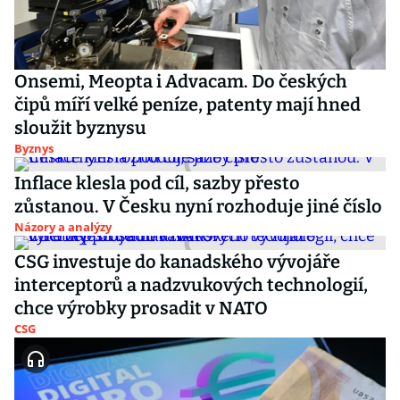
Onsemi, Meopta i Advacam. Do českých
čipů míří velké peníze, patenty mají hned
sloužit byznysu
Byznys
Inflace klesla pod cíl, sazby přesto
zůstanou. V Česku nyní rozhoduje jiné číslo
Názory a analýzy
CSG investuje do kanadského vývojáře
interceptorů a nadzvukových technologií,
chce výrobky prosadit v NATO
CSG