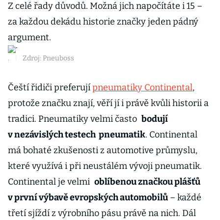
Z celé řady důvodů. Možná jich napočítáte i 15 –
za každou dekádu historie značky jeden pádný
argument.
.
|
Zdroj: Pneuboss
Čeští řidiči preferují
pneumatiky Continental
,
protože značku znají, věří jí i právě kvůli historii a
tradici. Pneumatiky velmi často
bodují
v nezávislých testech pneumatik
. Continental
má bohaté zkušenosti z automotive průmyslu,
které využívá i při neustálém vývoji pneumatik.
Continental je velmi
oblíbenou značkou plášťů
v první výbavě evropských automobilů
– každé
třetí sjíždí z výrobního pásu právě na nich. Dál