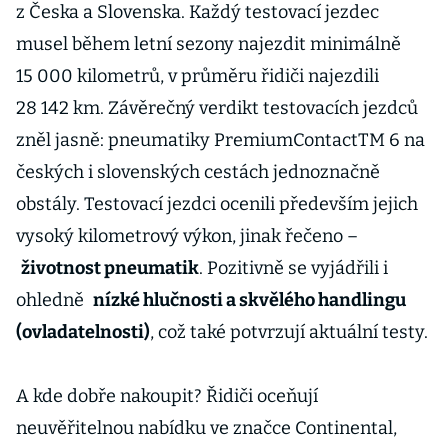
z Česka a Slovenska. Každý testovací jezdec
musel během letní sezony najezdit minimálně
15 000 kilometrů, v průměru řidiči najezdili
28 142 km. Závěrečný verdikt testovacích jezdců
zněl jasně: pneumatiky PremiumContactTM 6 na
českých i slovenských cestách jednoznačně
obstály. Testovací jezdci ocenili především jejich
vysoký kilometrový výkon, jinak řečeno –
životnost pneumatik
. Pozitivně se vyjádřili i
ohledně
nízké hlučnosti a skvělého handlingu
(ovladatelnosti)
, což také potvrzují aktuální testy.
A kde dobře nakoupit? Řidiči oceňují
neuvěřitelnou nabídku ve značce Continental,