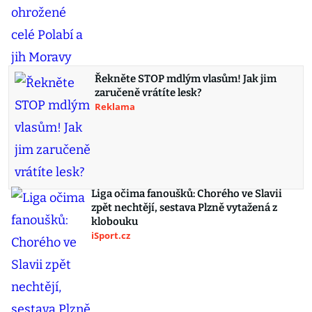
Řekněte STOP mdlým vlasům! Jak jim
zaručeně vrátíte lesk?
Reklama
Liga očima fanoušků: Chorého ve Slavii
zpět nechtějí, sestava Plzně vytažená z
klobouku
iSport.cz