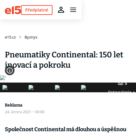
Předplatné
e15.cz
Byznys
Pneumatiky Continental: 150 let
inovací a pokroku
5
Fotogalerie
Reklama
24. února 2021
·
00:00
Společnost Continental má dlouhou a úspěšnou