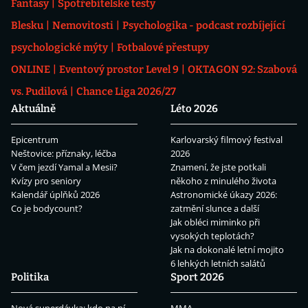
Fantasy
Spotřebitelské testy
Blesku
Nemovitosti
Psychologika - podcast rozbíjející
psychologické mýty
Fotbalové přestupy
ONLINE
Eventový prostor Level 9
OKTAGON 92: Szabová
vs. Pudilová
Chance Liga 2026/27
Aktuálně
Léto 2026
Epicentrum
Karlovarský filmový festival
Neštovice: příznaky, léčba
2026
V čem jezdí Yamal a Mesii?
Znamení, že jste potkali
Kvízy pro seniory
někoho z minulého života
Kalendář úplňků 2026
Astronomické úkazy 2026:
Co je bodycount?
zatmění slunce a další
Jak obléci miminko při
vysokých teplotách?
Jak na dokonalé letní mojito
6 lehkých letních salátů
Politika
Sport 2026
Nová superdávka: kdo na ní
MMA