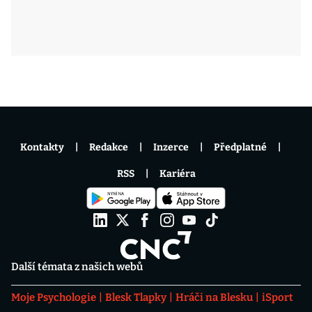
Kontakty
Redakce
Inzerce
Předplatné
RSS
Kariéra
Další témata z našich webů
Moje Psychologie
Blesk Tlapky
Hráči na Blesku
iSport