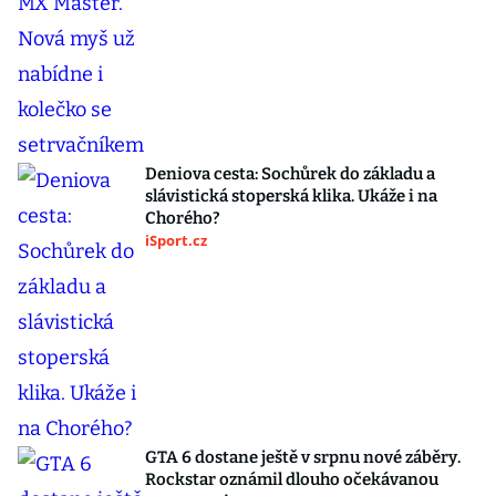
Deniova cesta: Sochůrek do základu a
slávistická stoperská klika. Ukáže i na
Chorého?
iSport.cz
GTA 6 dostane ještě v srpnu nové záběry.
Rockstar oznámil dlouho očekávanou