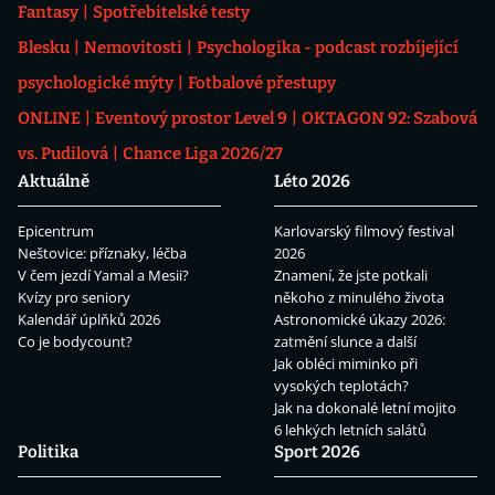
Fantasy
Spotřebitelské testy
Blesku
Nemovitosti
Psychologika - podcast rozbíjející
psychologické mýty
Fotbalové přestupy
ONLINE
Eventový prostor Level 9
OKTAGON 92: Szabová
vs. Pudilová
Chance Liga 2026/27
Aktuálně
Léto 2026
Epicentrum
Karlovarský filmový festival
Neštovice: příznaky, léčba
2026
V čem jezdí Yamal a Mesii?
Znamení, že jste potkali
Kvízy pro seniory
někoho z minulého života
Kalendář úplňků 2026
Astronomické úkazy 2026:
Co je bodycount?
zatmění slunce a další
Jak obléci miminko při
vysokých teplotách?
Jak na dokonalé letní mojito
6 lehkých letních salátů
Politika
Sport 2026