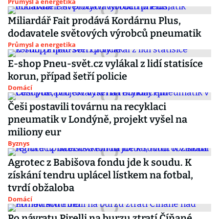
Průmysl a energetika
Miliardář Fait prodává Kordárnu Plus,
dodavatele světových výrobců pneumatik
Průmysl a energetika
E-shop Pneu-svět.cz vylákal z lidí statisíce
korun, případ šetří policie
Domácí
Češi postavili továrnu na recyklaci
pneumatik v Londýně, projekt vyšel na
miliony eur
Byznys
Agrotec z Babišova fondu jde k soudu. K
získání tendru uplácel lístkem na fotbal,
tvrdí obžaloba
Domácí
Po návratu Pirelli na burzu ztratí Číňané