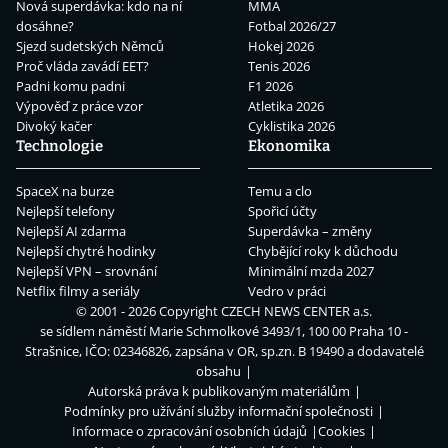
Nová superdávka: kdo na ní
MMA
dosáhne?
Fotbal 2026/27
Sjezd sudetských Němců
Hokej 2026
Proč vláda zavádí EET?
Tenis 2026
Padni komu padni
F1 2026
Výpověď z práce vzor
Atletika 2026
Divoký kačer
Cyklistika 2026
Technologie
Ekonomika
SpaceX na burze
Temu a clo
Nejlepší telefony
Spořicí účty
Nejlepší AI zdarma
Superdávka – změny
Nejlepší chytré hodinky
Chybějící roky k důchodu
Nejlepší VPN – srovnání
Minimální mzda 2027
Netflix filmy a seriály
Vedro v práci
© 2001 - 2026 Copyright
CZECH NEWS CENTER a.s.
se sídlem náměstí Marie Schmolkové 3493/1, 100 00 Praha 10 -
Strašnice, IČO: 02346826, zapsána v OR, sp.zn. B 19490 a dodavatelé
obsahu
Autorská práva k publikovaným materiálům
Podmínky pro užívání služby informační společnosti
Informace o zpracování osobních údajů
Cookies