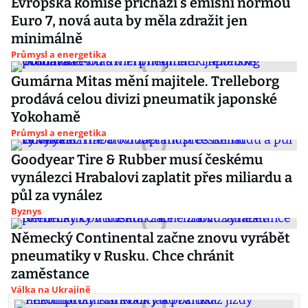
Evropská komise přichází s emisní normou
Euro 7, nová auta by měla zdražit jen
minimálně
Průmysl a energetika
Gumárna Mitas mění majitele. Trelleborg
prodává celou divizi pneumatik japonské
Yokohamě
Průmysl a energetika
Goodyear Tire & Rubber musí českému
vynálezci Hrabalovi zaplatit přes miliardu a
půl za vynález
Byznys
Německý Continental začne znovu vyrábět
pneumatiky v Rusku. Chce chránit
zaměstance
Válka na Ukrajině