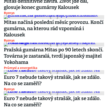
Mitas definitivně zavírá. Život jde dál,
glosuje konec gumárny Kalousek
Byznys
Mitas načíná poslední měsíc provozu. Končí
gumárna, na kterou rád vzpomíná i
Kalousek
Byznys
Pražská gumárna Mitas po 90 letech skončí.
Továrna je zastaralá, tvrdí japonský majitel
Yokohama
Průmysl a energetika
Euro 7 nebude takový strašák, jak se zdálo.
Na co se zaměří?
Byznys
Euro 7 nebude takový strašák, jak se zdálo.
Na co se zaměří?