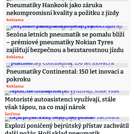
Pneumatiky Hankook jako záruka
nekompromisní kvality a požitku z jízdy
Reklama
Sezóna letních pneumatik se pomalu blíží
– prémiové pneumatiky Nokian Tyres
zajišťují bezpečnou a bezstarostnou jízdu
Reklama
Pneumatiky Continental: 150 let inovací a
pokroku
Reklama
Motoristé autoasistenci využívají, stále
však tápou, na co mají nárok
Šetříme
Explozí poničený bejrútský přístav zachvátil
další požár. Hoří sklad pneumatik