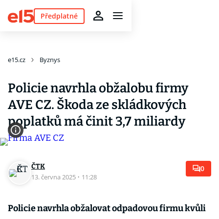
Předplatné
e15.cz
Byznys
Policie navrhla obžalobu firmy
AVE CZ. Škoda ze skládkových
poplatků má činit 3,7 miliardy
ČTK
0
13. června 2025
·
11:28
Policie navrhla obžalovat odpadovou firmu kvůli