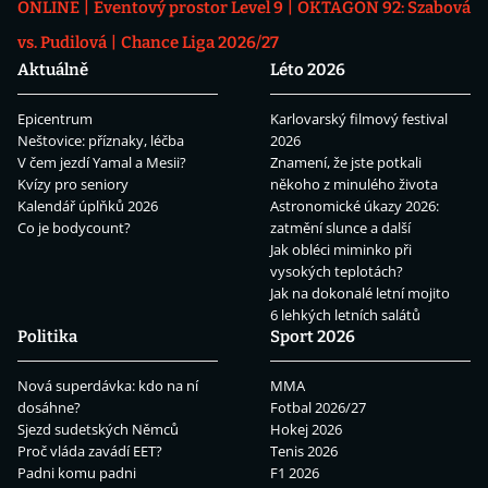
ONLINE
Eventový prostor Level 9
OKTAGON 92: Szabová
vs. Pudilová
Chance Liga 2026/27
Aktuálně
Léto 2026
Epicentrum
Karlovarský filmový festival
Neštovice: příznaky, léčba
2026
V čem jezdí Yamal a Mesii?
Znamení, že jste potkali
Kvízy pro seniory
někoho z minulého života
Kalendář úplňků 2026
Astronomické úkazy 2026:
Co je bodycount?
zatmění slunce a další
Jak obléci miminko při
vysokých teplotách?
Jak na dokonalé letní mojito
6 lehkých letních salátů
Politika
Sport 2026
Nová superdávka: kdo na ní
MMA
dosáhne?
Fotbal 2026/27
Sjezd sudetských Němců
Hokej 2026
Proč vláda zavádí EET?
Tenis 2026
Padni komu padni
F1 2026