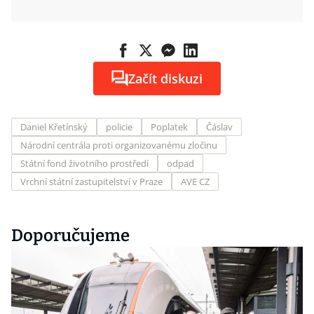
Začít diskuzi
Daniel Křetínský
policie
Poplatek
Čáslav
Národní centrála proti organizovanému zločinu
Státní fond životního prostředí
odpad
Vrchní státní zastupitelství v Praze
AVE CZ
Doporučujeme