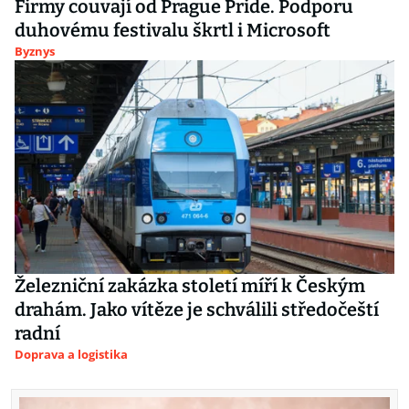
Firmy couvají od Prague Pride. Podporu
duhovému festivalu škrtl i Microsoft
Byznys
Železniční zakázka století míří k Českým
drahám. Jako vítěze je schválili středočeští
radní
Doprava a logistika