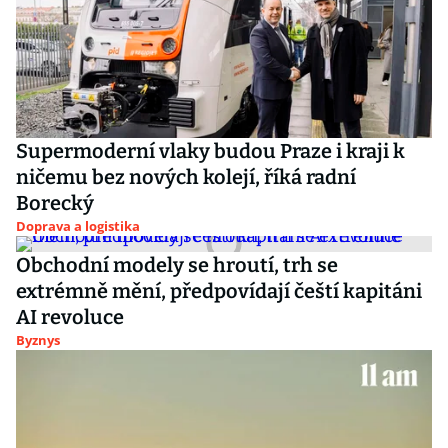
Supermoderní vlaky budou Praze i kraji k
ničemu bez nových kolejí, říká radní
Borecký
Doprava a logistika
Obchodní modely se hroutí, trh se
extrémně mění, předpovídají čeští kapitáni
AI revoluce
Byznys