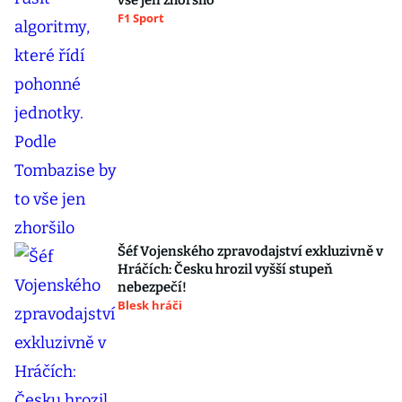
vše jen zhoršilo
F1 Sport
Šéf Vojenského zpravodajství exkluzivně v
Hráčích: Česku hrozil vyšší stupeň
nebezpečí!
Blesk hráči