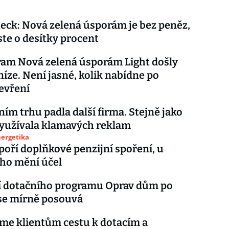
eck: Nová zelená úsporám je bez peněz,
ste o desítky procent
am Nová zelená úsporám Light došly
níze. Není jasné, kolik nabídne po
evření
ním trhu padla další firma. Stejně jako
yužívala klamavých reklam
nergetika
poří doplňkové penzijní spoření, u
ho mění účel
í dotačního programu Oprav dům po
se mírně posouvá
me klientům cestu k dotacím a