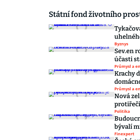
Státní fond životního pros
Tykačova
uhelnéh
Byznys
Sev.en r
účasti s
Průmysl a e
Krachy d
domácnos
Průmysl a e
Nová zel
protiřečí
Politika
Budoucno
bývalí mi
Finexpert