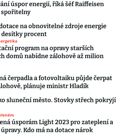
ání úspor energií, říká šéf Raiffeisen
 spořitelny
dotace na obnovitelné zdroje energie
o desítky procent
nergetika
ační program na opravy starších
ch domů nabídne zálohově až milion
ná čerpadla a fotovoltaiku půjde čerpat
álohově, plánuje ministr Hladík
ko sluneční město. Stovky střech pokryjí
zeleném
ená úsporám Light 2023 pro zateplení a
 úpravy. Kdo má na dotace nárok