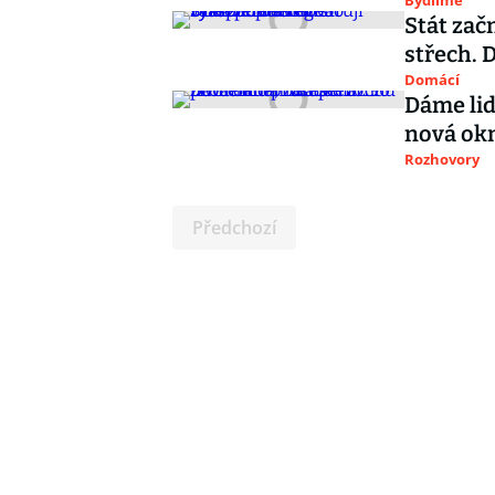
Bydlíme
Stát zač
střech. 
Domácí
Dáme lid
nová okn
Rozhovory
Předchozí