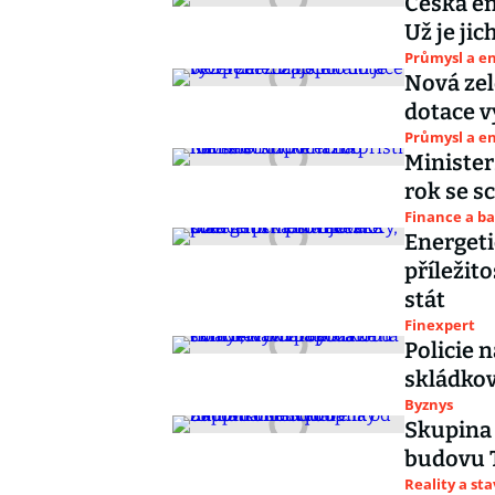
Česká en
Už je ji
Průmysl a e
Nová zel
dotace v
Průmysl a e
Minister
rok se s
Finance a b
Energeti
příležit
stát
Finexpert
Policie 
skládkov
Byznys
Skupina
budovu T
Reality a st