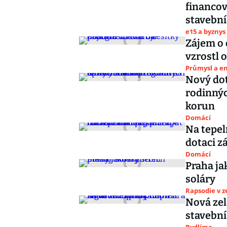
financov
stavební
e15 a byznys
Zájem o 
vzrostl 
Průmysl a e
Nový dot
rodinný
korun
Domácí
Na tepel
dotaci z
Domácí
Praha ja
soláry
Rapsodie v 
Nová zel
stavební