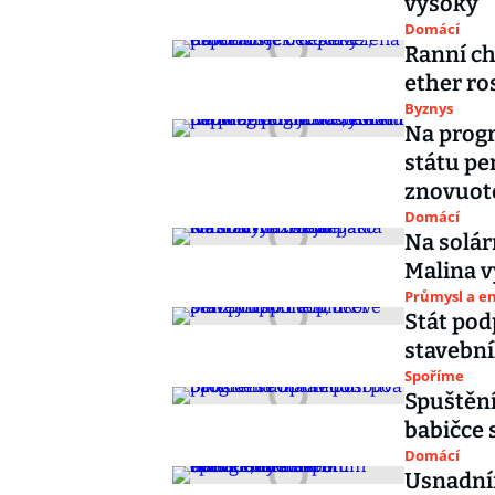
vysoký
Domácí
Ranní ch
ether ro
Byznys
Na progr
státu pe
znovuot
Domácí
Na solár
Malina v
Průmysl a e
Stát pod
stavební
Spoříme
Spuštěn
babičce 
Domácí
Usnadní