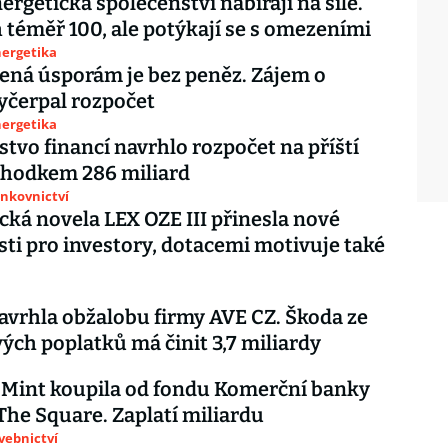
ergetická společenství nabírají na síle.
ch téměř 100, ale potýkají se s omezeními
nergetika
ená úsporám je bez peněz. Zájem o
yčerpal rozpočet
nergetika
stvo financí navrhlo rozpočet na příští
chodkem 286 miliard
ankovnictví
cká novela LEX OZE III přinesla nové
osti pro investory, dotacemi motivuje také
navrhla obžalobu firmy AVE CZ. Škoda ze
ých poplatků má činit 3,7 miliardy
 Mint koupila od fondu Komerční banky
he Square. Zaplatí miliardu
avebnictví