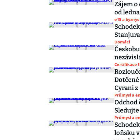
Zájem o 
od ledn
e15 a byznys
Schodek 
Stanjura
Domácí
Českobud
nezávisl
Certifikace 
Rozlouče
Dotčené 
Cyrani z
Průmysl a e
Odchod č
Sledujte
Průmysl a e
Schodek 
loňsku v