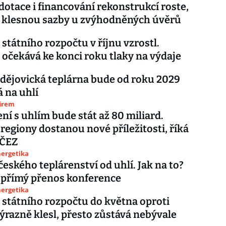
dotace i financování rekonstrukcí roste,
a klesnou sazby u zvýhodněných úvěrů
státního rozpočtu v říjnu vzrostl.
 očekává ke konci roku tlaky na výdaje
ějovická teplárna bude od roku 2029
á na uhlí
firem
ní s uhlím bude stát až 80 miliard.
regiony dostanou nové příležitosti, říká
 ČEZ
nergetika
eského teplárenství od uhlí. Jak na to?
 přímý přenos konference
nergetika
státního rozpočtu do května oproti
ýrazně klesl, přesto zůstává nebývale