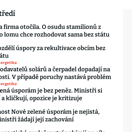
tředí
 firma otočila. O osudu stamilionů z
o lomu chce rozhodovat sama bez státu
ozdělí úspory za rekultivace obcím bez
tátu
nergetika
odavatelů solárů a čerpadel dopadají na
ti. V případě poruchy nastává problém
nergetika
ená úsporám je bez peněz. Ministři si
 a kličkují, opozice je kritizuje
st Nové zelené úsporám je nejistá,
nistři žádají její zachování