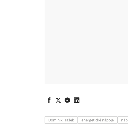
Dominik Hašek
energetické nápoje
náp