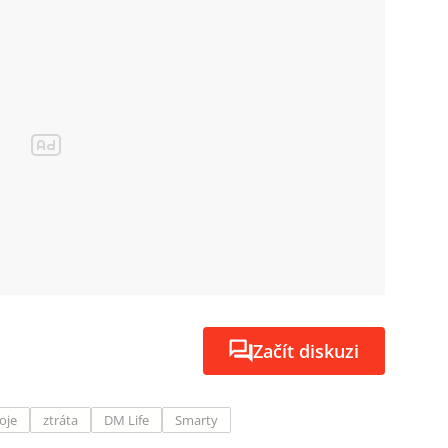
Začít diskuzi
oje
ztráta
DM Life
Smarty