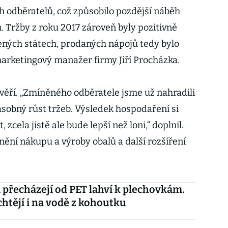
h odběratelů, což způsobilo pozdější náběh
. Tržby z roku 2017 zároveň byly pozitivně
jených státech, prodaných nápojů tedy bylo
 marketingový manažer firmy Jiří Procházka.
věří. „Zmíněného odběratele jsme už nahradili
ásobný růst tržeb. Výsledek hospodaření si
cela jistě ale bude lepší než loni,“ doplnil.
ění nákupu a výroby obalů a další rozšíření
 přecházejí od PET lahví k plechovkám.
chtějí i na vodě z kohoutku