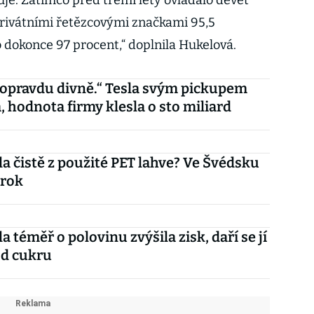
uje. Zatímco před třemi lety ovládalo devět
privátními řetězcovými značkami 95,5
o dokonce 97 procent,“ doplnila Hukelová.
opravdu divně.“ Tesla svým pickupem
, hodnota firmy klesla o sto miliard
a čistě z použité PET lahve? Ve Švédsku
 rok
 téměř o polovinu zvýšila zisk, daří se jí
od cukru