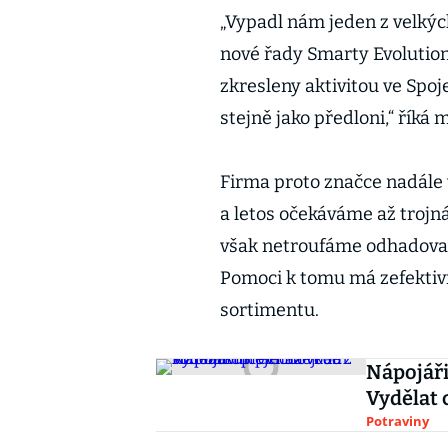
„Vypadl nám jeden z velkýc
nové řady Smarty Evolution
zkresleny aktivitou ve Spo
stejně jako předloni,“ říká
Firma proto značce nadále 
a letos očekáváme až trojn
však netroufáme odhadovat, z
Pomoci k tomu má zefektivn
sortimentu.
Nápojáři
Vydělat 
Potraviny