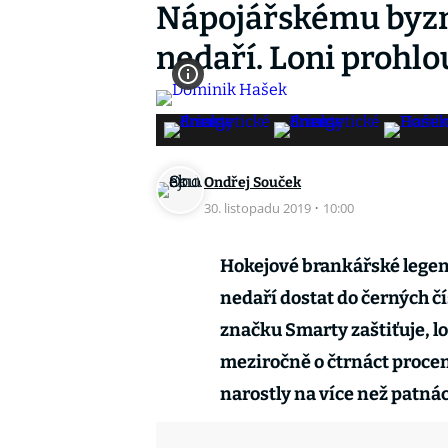
Nápojářskému byzn
nedaří. Loni prohlo
Ondřej Souček
30. listopadu 2019
·
10:00
Hokejové brankářské legen
nedaří dostat do černých čí
značku Smarty zaštiťuje, lo
meziročně o čtrnáct procen
narostly na více než patná