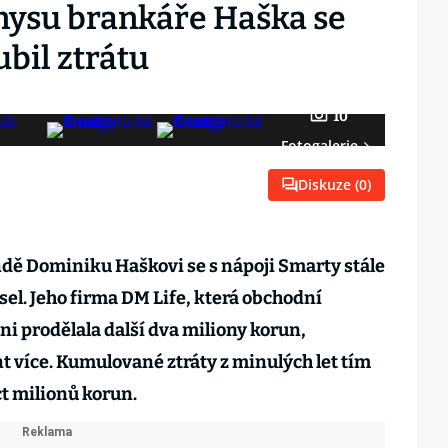
ysu brankáře Haška se
ubil ztrátu
10
Fotogalerie
Diskuze (
0
)
dě Dominiku Haškovi se s nápoji Smarty stále
sel. Jeho firma DM Life, která obchodní
ni prodělala další dva miliony korun,
t více. Kumulované ztráty z minulých let tím
ct milionů korun.