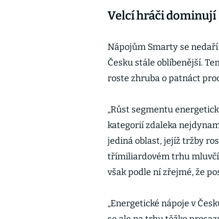
Velcí hráči dominují
Nápojům Smarty se nedaří 
Česku stále oblíbenější. T
roste zhruba o patnáct pro
„Růst segmentu energetick
kategorií zdaleka nejdynami
jediná oblast, jejíž tržby r
třímiliardovém trhu mluvčí
však podle ní zřejmé, že po
„Energetické nápoje v Česku