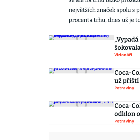
se ale na trhu těžko prosaz
největších značek spolu s 
procenta trhu, dnes už je t
„Vypadá 
šokovala
Vizionáři
Coca-Col
už příští
Potraviny
Coca-Cola
odklon 
Potraviny