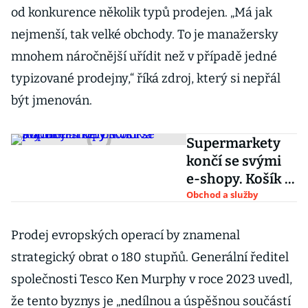
od konkurence několik typů prodejen. „Má jak
nejmenší, tak velké obchody. To je manažersky
mnohem náročnější uřídit než v případě jedné
typizované prodejny,“ říká zdroj, který si nepřál
být jmenován.
Supermarkety
končí se svými
e-shopy. Košík a
Rohlík jim berou
Obchod a služby
vítr z plachet
Prodej evropských operací by znamenal
strategický obrat o 180 stupňů. Generální ředitel
společnosti Tesco Ken Murphy v roce 2023 uvedl,
že tento byznys je „nedílnou a úspěšnou součástí