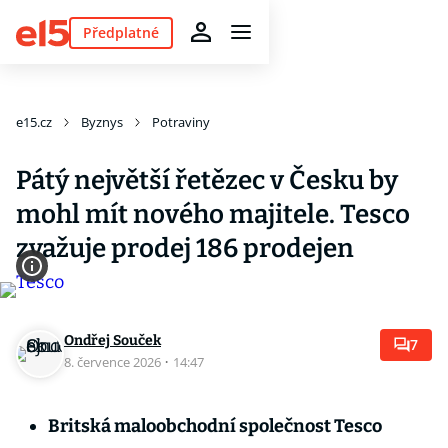
Předplatné
e15.cz
Byznys
Potraviny
Pátý největší řetězec v Česku by
mohl mít nového majitele. Tesco
zvažuje prodej 186 prodejen
Ondřej Souček
7
8. července 2026
·
14:47
Britská maloobchodní společnost Tesco