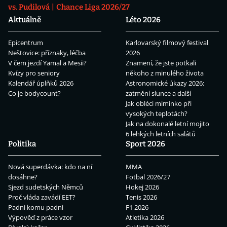
vs. Pudilová
Chance Liga 2026/27
Aktuálně
Léto 2026
Epicentrum
Karlovarský filmový festival
Neštovice: příznaky, léčba
2026
V čem jezdí Yamal a Mesii?
Znamení, že jste potkali
Kvízy pro seniory
někoho z minulého života
Kalendář úplňků 2026
Astronomické úkazy 2026:
Co je bodycount?
zatmění slunce a další
Jak obléci miminko při
vysokých teplotách?
Jak na dokonalé letní mojito
6 lehkých letních salátů
Politika
Sport 2026
Nová superdávka: kdo na ní
MMA
dosáhne?
Fotbal 2026/27
Sjezd sudetských Němců
Hokej 2026
Proč vláda zavádí EET?
Tenis 2026
Padni komu padni
F1 2026
Výpověď z práce vzor
Atletika 2026