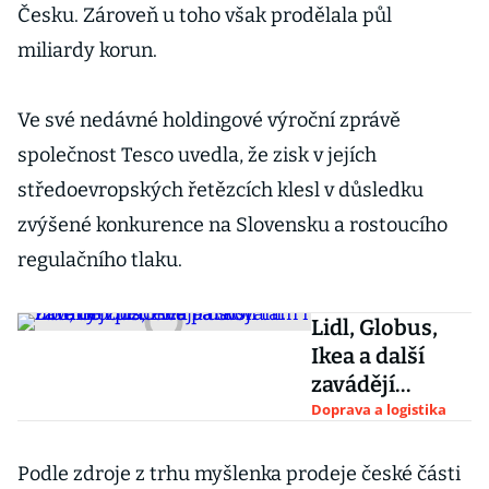
Česku. Zároveň u toho však prodělala půl
miliardy korun.
Ve své nedávné holdingové výroční zprávě
společnost Tesco uvedla, že zisk v jejích
středoevropských řetězcích klesl v důsledku
zvýšené konkurence na Slovensku a rostoucího
regulačního tlaku.
Lidl, Globus,
Ikea a další
zavádějí
placené
Doprava a logistika
parkování. Lidé
ho zneužívají a
Podle zdroje z trhu myšlenka prodeje české části