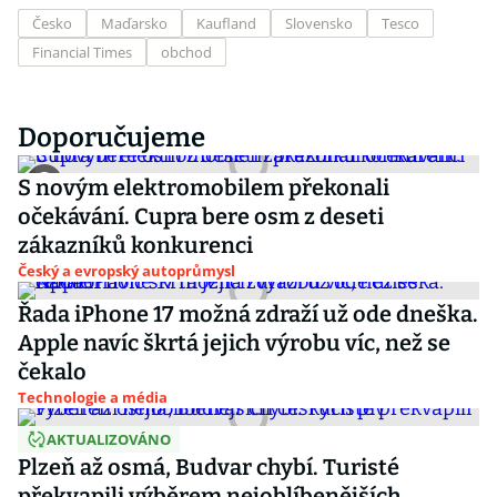
Česko
Maďarsko
Kaufland
Slovensko
Tesco
Financial Times
obchod
Doporučujeme
S novým elektromobilem překonali
očekávání. Cupra bere osm z deseti
zákazníků konkurenci
Český a evropský autoprůmysl
Řada iPhone 17 možná zdraží už ode dneška.
Apple navíc škrtá jejich výrobu víc, než se
čekalo
Technologie a média
AKTUALIZOVÁNO
Plzeň až osmá, Budvar chybí. Turisté
překvapili výběrem nejoblíbenějších