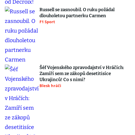
Russell se zasnoubil. O ruku požádal
dlouholetou partnerku Carmen
F1 Sport
Šéf Vojenského zpravodajství v Hráčích:
Zamíří sem ze zákopů desetitisíce
Ukrajinců! Co s nimi?
Blesk hráči