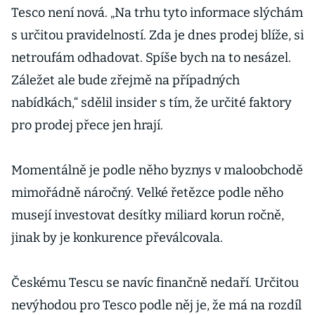
stojí tam i
Tesco není nová. „Na trhu tyto informace slýchám
hodiny
s určitou pravidelností. Zda je dnes prodej blíže, si
netroufám odhadovat. Spíše bych na to nesázel.
Záležet ale bude zřejmě na případných
nabídkách,“ sdělil insider s tím, že určité faktory
pro prodej přece jen hrají.
Momentálně je podle něho byznys v maloobchodě
mimořádně náročný. Velké řetězce podle něho
musejí investovat desítky miliard korun ročně,
jinak by je konkurence převálcovala.
Českému Tescu se navíc finančně nedaří. Určitou
nevýhodou pro Tesco podle něj je, že má na rozdíl