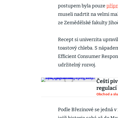
postupem byla pouze
příp
museli nadrtit na velmi mal
ze Zemědělské fakulty Jihoč
Recept si univerzita upravi
toastový chleba. S nápadem 
Efficient Consumer Response
udržitelný rozvoj.
Čeští pi
regulací
Obchod a sl
Podle Březinové se jedná v 