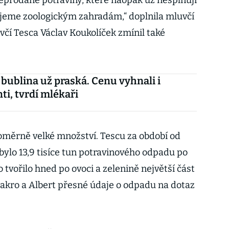
prodané potraviny, které naopak už nesplňují
jeme zoologickým zahradám,“ doplnila mluvčí
včí Tesca Václav Koukolíček zmínil také
bublina už praská. Cenu vyhnali i
ti, tvrdí mlékaři
oměrně velké množství. Tescu za období od
bylo 13,9 tisíce tun potravinového odpadu po
 tvořilo hned po ovoci a zelenině největší část
. Makro a Albert přesné údaje o odpadu na dotaz