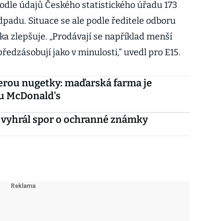
dle údajů Českého statistického úřadu 173
padu. Situace se ale podle ředitele odboru
ka zlepšuje. „Prodávají se například menší
předzásobují jako v minulosti,“ uvedl pro E15.
erou nugetky: maďarská farma je
u McDonald's
 vyhrál spor o ochranné známky