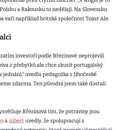
zopotámie před čtyřmi tisíci let. „V Anglii je to
 Polsku a Rakousku to nedělají. Na Slovensku
ba vaří například britská společnost Toast Ale.
alci
zatím investoři podle Březinové neprojevili
iva z přebytků ale chce zkusit portugalský
 v jednání,“ uvedla pedagožka z Jihočeské
neme zdarma. Ten původní jsem také dostali
světluje Březinová tím, že potraviny jsou
ro
a
Albert
uvedly, že spolupracují s