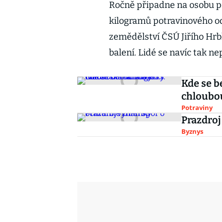
Ročně připadne na osobu po
kilogramů potravinového od
zemědělství ČSÚ Jiřího Hrb
balení. Lidé se navíc tak ne
Kde se b
chloubo
Potraviny
Prazdroj
Byznys