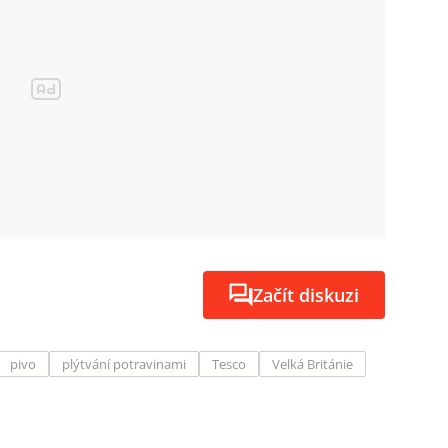
Začít diskuzi
pivo
plýtvání potravinami
Tesco
Velká Británie