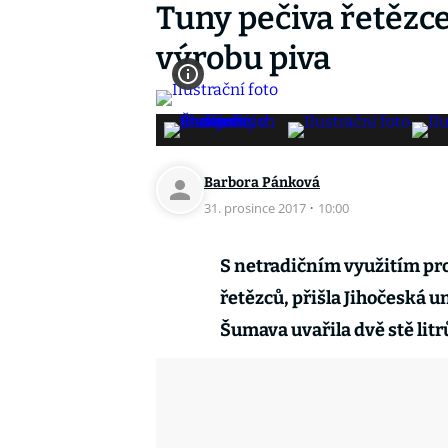
Tuny pečiva řetězce
výrobu piva
Barbora Pánková
31. prosince 2017
·
10:00
S netradičním využitím pro
řetězců, přišla Jihočeská u
Šumava uvařila dvě stě litr