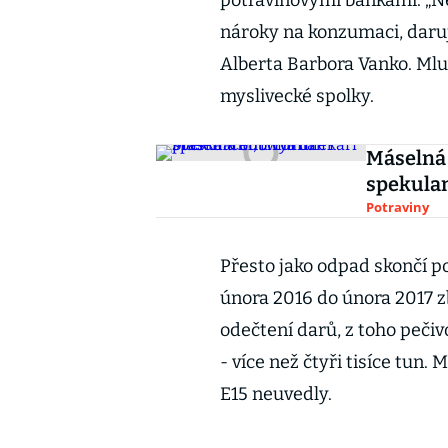
potravinovými bankami. „Ne
nároky na konzumaci, daru
Alberta Barbora Vanko. Mlu
myslivecké spolky.
Máselná 
spekulan
Potraviny
Přesto jako odpad skončí p
února 2016 do února 2017 z
odečtení darů, z toho pečivo
- více než čtyři tisíce tun
E15 neuvedly.