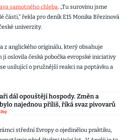
rava samotného chleba
. „Tu surovinu jsme
é části,“ řekla pro deník E15 Monika Březinová
eské univerzity.
la z anglického originálu, který obsahuje
ji oslovila česká pobočka evropské iniciativy
 usilující o pružnější reakci na poptávku a
vaři dál opouštějí hospody. Změn a
 bylo najednou příliš, říká svaz pivovarů
užby
rámci střední Evropy o ojedinělou praktiku,