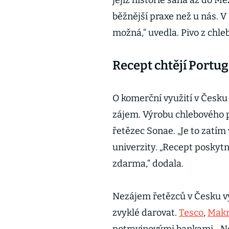
jejíž historie sahá až do Me
běžnější praxe než u nás. V
možná,“ uvedla. Pivo z chle
Recept chtějí Portug
O komerční využití v Česku 
zájem. Výrobu chlebového p
řetězec Sonae. „Je to zatím
univerzity. „Recept poskyt
zdarma,“ dodala.
Nezájem řetězců v Česku vy
zvyklé darovat.
Tesco
,
Mak