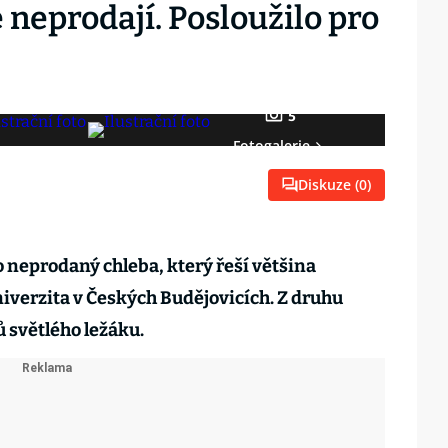
 neprodají. Posloužilo pro
5
Fotogalerie
Diskuze (
0
)
 neprodaný chleba, který řeší většina
niverzita v Českých Budějovicích. Z druhu
ů světlého ležáku.