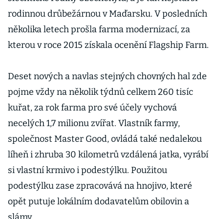
rodinnou drůbežárnou v Maďarsku. V posledních
několika letech prošla farma modernizací, za
kterou v roce 2015 získala ocenění Flagship Farm.
Deset nových a navlas stejných chovných hal zde
pojme vždy na několik týdnů celkem 260 tisíc
kuřat, za rok farma pro své účely vychová
necelých 1,7 milionu zvířat. Vlastník farmy,
společnost Master Good, ovládá také nedalekou
líheň i zhruba 30 kilometrů vzdálená jatka, vyrábí
si vlastní krmivo i podestýlku. Použitou
podestýlku zase zpracovává na hnojivo, které
opět putuje lokálním dodavatelům obilovin a
slámy.