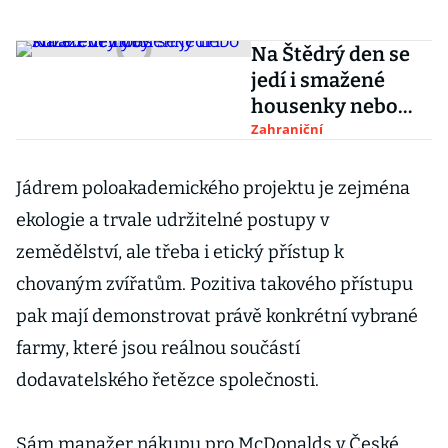
Na Štědrý den se
jedí i smažené
housenky nebo
kůže z velryby
Zahraniční
Jádrem poloakademického projektu je zejména
ekologie a trvale udržitelné postupy v
zemědělství, ale třeba i etický přístup k
chovaným zvířatům. Pozitiva takového přístupu
pak mají demonstrovat právě konkrétní vybrané
farmy, které jsou reálnou součástí
dodavatelského řetězce společnosti.
Sám manažer nákupu pro McDonalds v České