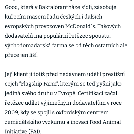
Good, která v Baktalórantháze sídlí, zásobuje
kuřecím masem řadu českých i dalších
evropských provozoven McDonald´s. Takových
dodavatelů má populární řetězec spoustu,
východomaďarská farma se od těch ostatních ale
přece jen liší.
Její klient ji totiž před nedávnem udělil prestižní
cejch “Flagship Farm”, kterým se teď pyšní jako
jediná svého druhu v Evropě. Certifikaci začal
řetězec udílet výjimečným dodavatelům v roce
2009, kdy se spojil s oxfordským centrem
zemědělského výzkumu a inovací Food Animal
Initiative (FAI).