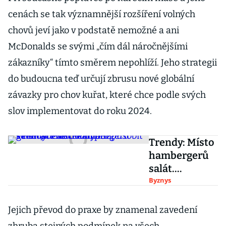
cenách se tak významnější rozšíření volných
chovů jeví jako v podstatě nemožné a ani
McDonalds se svými „čím dál náročnějšími
zákazníky“ tímto směrem nepohlíží. Jeho strategii
do budoucna teď určují zbrusu nové globální
závazky pro chov kuřat, které chce podle svých
slov implementovat do roku 2024.
Trendy: Místo
hambergerů
salát.
Jídelníček
Byznys
mladé
generace se
Jejich převod do praxe by znamenal zavedení
mění,