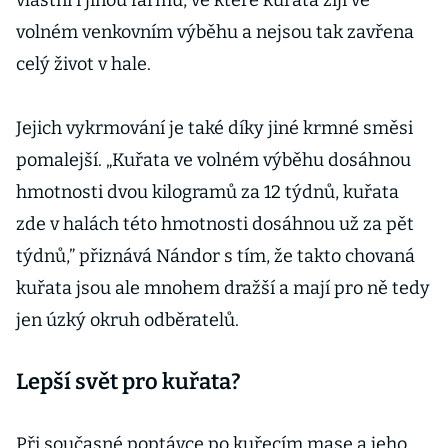
vlastní i jinou farmu, ve které kuřata žijí ve
volném venkovním výběhu a nejsou tak zavřena
celý život v hale.
Jejich vykrmování je také díky jiné krmné směsi
pomalejší. „Kuřata ve volném výběhu dosáhnou
hmotnosti dvou kilogramů za 12 týdnů, kuřata
zde v halách této hmotnosti dosáhnou už za pět
týdnů,” přiznává Nándor s tím, že takto chovaná
kuřata jsou ale mnohem dražší a mají pro ně tedy
jen úzký okruh odběratelů.
Lepší svět pro kuřata?
Při současné poptávce po kuřecím mase a jeho