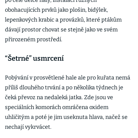
po celé délce haly, instalací různých
obohacujících prvků jako plošin, bidýlek,
lepenkových krabic a provázků, které ptákům
dávají prostor chovat se stejně jako ve svém
přirozeném prostředí.
“Šetrné” usmrcení
Pobývání v prosvětlené hale ale pro kuřata nemá
příliš dlouhého trvání a po několika týdnech je
čeká převoz na nedaleká jatka. Zde jsou ve
speciálních komorách omráčena oxidem
uhličitým a poté je jim useknuta hlava, načež se
nechají vykrvácet.