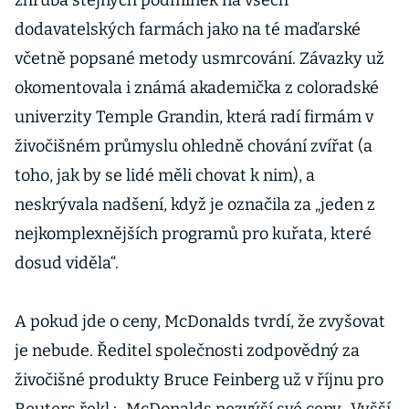
zhruba stejných podmínek na všech
přizpůsobit se
dodavatelských farmách jako na té maďarské
musí i
včetně popsané metody usmrcování. Závazky už
fastfoody
okomentovala i známá akademička z coloradské
univerzity Temple Grandin, která radí firmám v
živočišném průmyslu ohledně chování zvířat (a
toho, jak by se lidé měli chovat k nim), a
neskrývala nadšení, když je označila za „jeden z
nejkomplexnějších programů pro kuřata, které
dosud viděla“.
A pokud jde o ceny, McDonalds tvrdí, že zvyšovat
je nebude. Ředitel společnosti zodpovědný za
živočišné produkty Bruce Feinberg už v říjnu pro