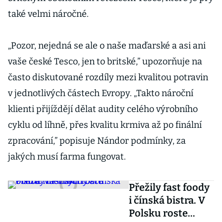
také velmi náročné.
„Pozor, nejedná se ale o naše maďarské a asi ani
vaše české Tesco, jen to britské,” upozorňuje na
často diskutované rozdíly mezi kvalitou potravin
v jednotlivých částech Evropy. „Takto nároční
klienti přijíždějí dělat audity celého výrobního
cyklu od líhně, přes kvalitu krmiva až po finální
zpracování,” popisuje Nándor podmínky, za
jakých musí farma fungovat.
Přežily fast foody
i čínská bistra. V
Polsku roste