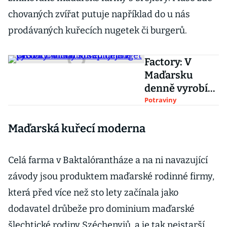
chovaných zvířat putuje například do u nás
prodávaných kuřecích nugetek či burgerů.
Factory: V
Maďarsku
denně vyrobí
miliony
Potraviny
kuřecích nuget
Maďarská kuřecí moderna
pro
McDonald's,
kupují je i Češi
Celá farma v Baktalórantháze a na ni navazující
závody jsou produktem maďarské rodinné firmy,
která před více než sto lety začínala jako
dodavatel drůbeže pro dominium maďarské
šlechtické rodiny Széchenyiů, a je tak nejstarší