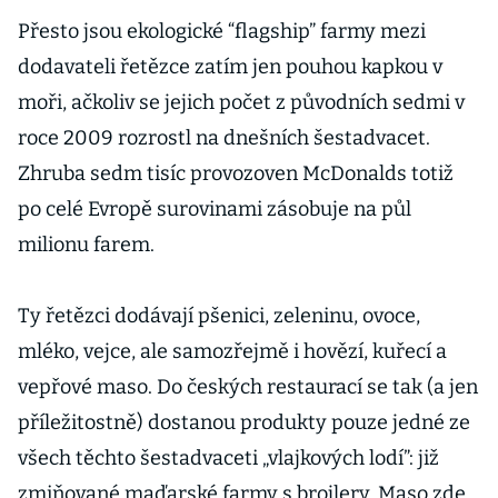
Přesto jsou ekologické “flagship” farmy mezi
dodavateli řetězce zatím jen pouhou kapkou v
moři, ačkoliv se jejich počet z původních sedmi v
roce 2009 rozrostl na dnešních šestadvacet.
Zhruba sedm tisíc provozoven McDonalds totiž
po celé Evropě surovinami zásobuje na půl
milionu farem.
Ty řetězci dodávají pšenici, zeleninu, ovoce,
mléko, vejce, ale samozřejmě i hovězí, kuřecí a
vepřové maso. Do českých restaurací se tak (a jen
příležitostně) dostanou produkty pouze jedné ze
všech těchto šestadvaceti „vlajkových lodí”: již
zmiňované maďarské farmy s brojlery. Maso zde