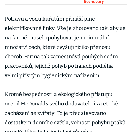
říká bývalý šéf
Rozhovory
Kosteleckých
uzenin Jan
Potravu a vodu kuřatům přináší plně
Hanuš
elektrifikované linky. Vše je zhotoveno tak, aby se
na farmě muselo pohybovat jen minimální
množství osob, které zvyšují riziko přenosu
chorob. Farma tak zaměstnává pouhých sedm
pracovníků, jejichž pohyb po halách podléhá
velmi přísným hygienickým nařízením.
Kromě bezpečnosti a ekologického přístupu
ocenil McDonalds svého dodavatele i za etické
zacházení se zvířaty. To je představováno
dostatkem denního světla, volností pohybu ptáků