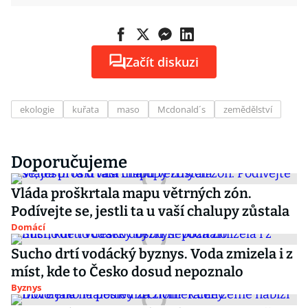
Začít diskuzi
ekologie
kuřata
maso
Mcdonald´s
zemědělství
Doporučujeme
Vláda proškrtala mapu větrných zón.
Podívejte se, jestli ta u vaší chalupy zůstala
Domácí
Sucho drtí vodácký byznys. Voda zmizela i z
míst, kde to Česko dosud nepoznalo
Byznys