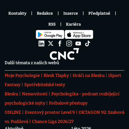
Kontakty
Redakce
Inzerce
Předplatné
RSS
Kariéra
Další témata z našich webů
Moje Psychologie
Blesk Tlapky
Hráči na Blesku
iSport
Fantasy
Spotřebitelské testy
Blesku
Nemovitosti
Psychologika - podcast rozbíjející
psychologické mýty
Fotbalové přestupy
ONLINE
Eventový prostor Level 9
OKTAGON 92: Szabová
vs. Pudilová
Chance Liga 2026/27
Aktuálně
Léto 2026