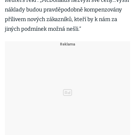
Reuters řekl : „McDonalds nezvýší své ceny...Vyšší
náklady budou pravděpodobně kompenzovány
přílivem nových zákazníků, kteří by k nám za
jiných podmínek možná nešli.“