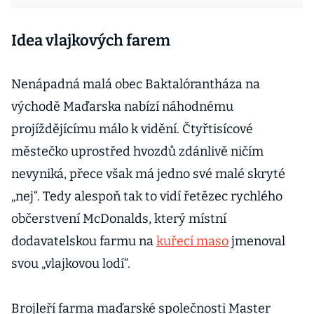
Idea vlajkových farem
Nenápadná malá obec Baktalórantháza na
východě Maďarska nabízí náhodnému
projíždějícímu málo k vidění. Čtyřtisícové
městečko uprostřed hvozdů zdánlivě ničím
nevyniká, přece však má jedno své malé skryté
„nej“. Tedy alespoň tak to vidí řetězec rychlého
občerstvení McDonalds, který místní
dodavatelskou farmu na
kuřecí maso
jmenoval
svou „vlajkovou lodí“.
Brojleří farma maďarské společnosti Master