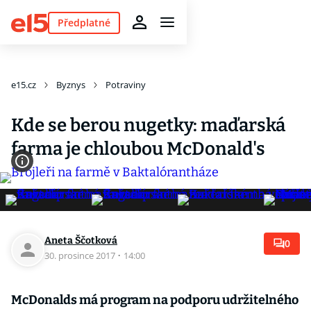
Předplatné
e15.cz
Byznys
Potraviny
Kde se berou nugetky: maďarská
farma je chloubou McDonald's
Aneta Ščotková
0
30. prosince 2017
·
14:00
McDonalds má program na podporu udržitelného