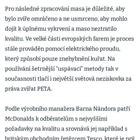
Pro následné zpracování masa je důležité, aby
bylo zvíře omráčeno a ne usmrceno, aby mohlo
dojít k úplnému vykrvení a maso neztratilo
kvalitu. Ve velké části evropských farem je proces
stále prováděn pomocí elektrického proudu,
který způsobí pouze znehybnění kuřat. Na
používání šetrnější “uspávací” metody tak v
současnosti tlačí i největší světová neziskovka za
práva zvířat PETA.
Podle výrobního manažera Barna Nándora patří
McDonalds k odběratelům s nejvyššími
požadavky na kvalitu a srovnává jej například s
britským obchodním řetězcem Tesco, které je prý