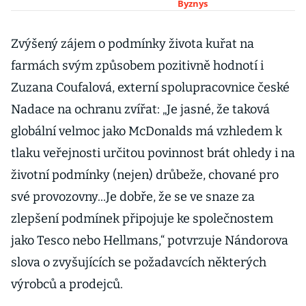
obliba mléčných
Byznys
barů
Zvýšený zájem o podmínky života kuřat na
farmách svým způsobem pozitivně hodnotí i
Zuzana Coufalová, externí spolupracovnice české
Nadace na ochranu zvířat: „Je jasné, že taková
globální velmoc jako McDonalds má vzhledem k
tlaku veřejnosti určitou povinnost brát ohledy i na
životní podmínky (nejen) drůbeže, chované pro
své provozovny...Je dobře, že se ve snaze za
zlepšení podmínek připojuje ke společnostem
jako Tesco nebo Hellmans,“ potvrzuje Nándorova
slova o zvyšujících se požadavcích některých
výrobců a prodejců.