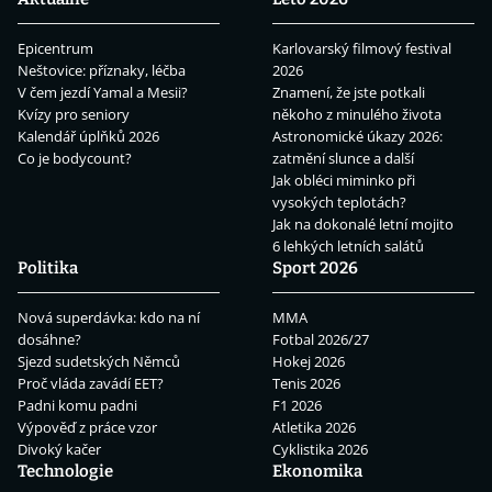
Epicentrum
Karlovarský filmový festival
Neštovice: příznaky, léčba
2026
V čem jezdí Yamal a Mesii?
Znamení, že jste potkali
Kvízy pro seniory
někoho z minulého života
Kalendář úplňků 2026
Astronomické úkazy 2026:
Co je bodycount?
zatmění slunce a další
Jak obléci miminko při
vysokých teplotách?
Jak na dokonalé letní mojito
6 lehkých letních salátů
Politika
Sport 2026
Nová superdávka: kdo na ní
MMA
dosáhne?
Fotbal 2026/27
Sjezd sudetských Němců
Hokej 2026
Proč vláda zavádí EET?
Tenis 2026
Padni komu padni
F1 2026
Výpověď z práce vzor
Atletika 2026
Divoký kačer
Cyklistika 2026
Technologie
Ekonomika