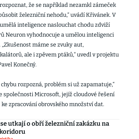
 rozpoznat, že se například nezamkl zámeček
působit železniční nehodu,“ uvádí Křivánek. V
umělá inteligence naslouchat chodu zdviží
rů Neuron vyhodnocuje a umělou inteligenci
. „Zkušenost máme se zvuky aut,
kalátorů, ale i zpěvem ptáků,“ uvedl v projektu
Pavel Konečný.
 chybu rozpozná, problém si už zapamatuje,“
společnosti Microsoft, jejíž cloudové řešení
ke zpracování obrovského množství dat.
 se utkají o obří železniční zakázku na
koridoru
gistika