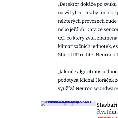
„Detektor dokáže po zvuku
na výhybce, což by mohlo z
některých provozech bude 
nebo jeřábů. Data ze senzo
učí, co který zvuk znamená
klimatizačních jednotek, es
StartitUP ředitel Neuronu 
„Jakmile algoritmus jednou
podotýká Michal Horáček ze 
využívá Neuron soundware 
Stavbaři
čtvrtém 
Doprava a lo