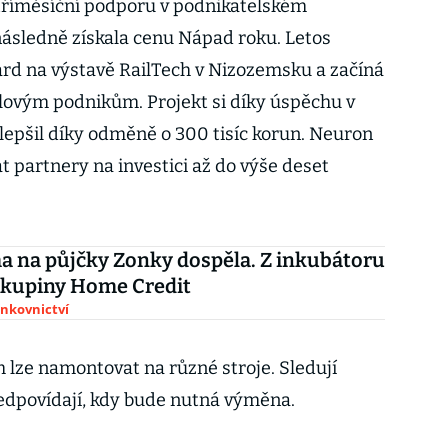
a tříměsíční podporu v podnikatelském
ásledně získala cenu Nápad roku. Letos
rd na výstavě RailTech v Nizozemsku a začíná
lovým podnikům. Projekt si díky úspěchu v
ilepšil díky odměně o 300 tisíc korun. Neuron
t partnery na investici až do výše deset
a na půjčky Zonky dospěla. Z inkubátoru
skupiny Home Credit
ankovnictví
 lze namontovat na různé stroje. Sledují
ředpovídají, kdy bude nutná výměna.