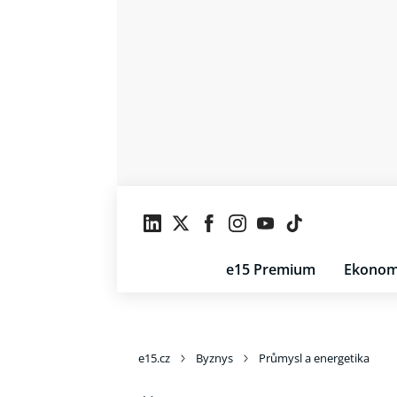
e15 Premium
Ekonom
e15.cz
Byznys
Průmysl a energetika