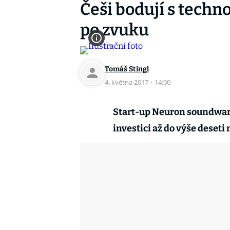
Češi bodují s techno
po zvuku
Tomáš Stingl
4. května 2017
·
14:00
Start-up Neuron soundware
investici až do výše deseti