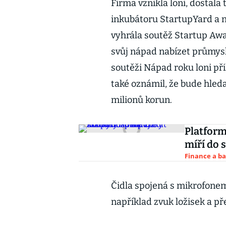
Firma vznikla loni, dostal
inkubátoru StartupYard a n
vyhrála soutěž Startup Awa
svůj nápad nabízet průmys
soutěži Nápad roku loni př
také oznámil, že bude hleda
milionů korun.
Platform
míří do 
Finance a b
Čidla spojená s mikrofonem
například zvuk ložisek a p