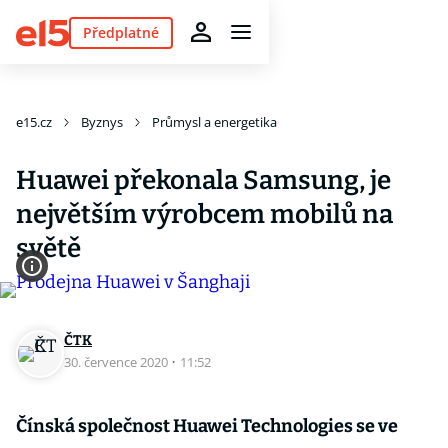
Předplatné
e15.cz
Byznys
Průmysl a energetika
Huawei překonala Samsung, je
největším výrobcem mobilů na
světě
ČTK
30. července 2020
·
11:52
Čínská společnost Huawei Technologies se ve