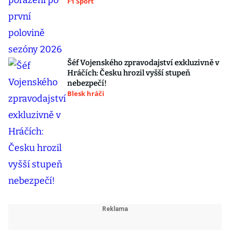
F1 Sport
Šéf Vojenského zpravodajství exkluzivně v
Hráčích: Česku hrozil vyšší stupeň
nebezpečí!
Blesk hráči