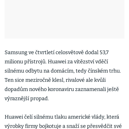
Samsung ve čtvrtletí celosvětově dodal 53,7
milionu přístrojů. Huawei za vítězství vděčí
silnému odbytu na domácím, tedy čínském trhu.
Ten sice meziročně klesl, rivalové ale kvůli
dopadům nového koronaviru zaznamenali ještě
výraznější propad.
Huawei čelí silnému tlaku americké vlády, která
výrobky firmy bojkotuje a snaží se přesvědčit své