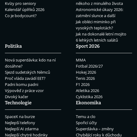
Kvízy pro seniory
někoho z minulého života
Kalendář úplňků 2026
Astronomické úkazy 2026:
Co je bodycount?
zatmění slunce a další
Jak obléci miminko při
vysokých teplotách?
Jak na dokonalé letní mojito
6 lehkých letních salátů
Politika
Sport 2026
Nová superdávka: kdo na ní
MMA
dosáhne?
Fotbal 2026/27
Sjezd sudetských Němců
Hokej 2026
Proč vláda zavádí EET?
Tenis 2026
Padni komu padni
F1 2026
Výpověď z práce vzor
Atletika 2026
Divoký kačer
Cyklistika 2026
Technologie
Ekonomika
SpaceX na burze
Temu a clo
Nejlepší telefony
Spořicí účty
Nejlepší AI zdarma
Superdávka – změny
Nejlepší chytré hodinky
Chybějící roky k důchodu