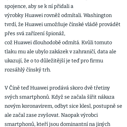
spojence, aby se k ní přidali a
výrobky Huawei rovněž odmítali. Washington
tvrdí, že Huawei umožňuje čínské vládě provádět
přes svá zařízení špionáž,
což Huawei dlouhodobě odmítá. Kvůli tomuto
tlaku mu ale ubylo zakázek v zahraničí, data ale
ukazují, že o to důležitější je teď pro firmu
rozsáhlý čínský trh.
V Číně teď Huawei prodává skoro dvě třetiny
svých smartphonů. Když se začala šířit nákaza
novým koronavirem, odbyt sice klesl, postupně se
ale začal zase zvyšovat. Naopak výrobci
smartphonů, kteří jsou dominantní na jiných