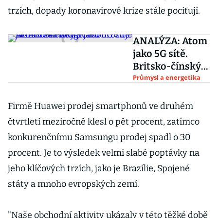
trzích, dopady koronavirové krize stále pociťují.
ANALÝZA: Atom
jako 5G sítě.
Britsko-čínský
svár ohrožuje
Průmysl a energetika
jadernou
energetiku
Firmě Huawei prodej smartphonů ve druhém
čtvrtletí meziročně klesl o pět procent, zatímco
konkurenčnímu Samsungu prodej spadl o 30
procent. Je to výsledek velmi slabé poptávky na
jeho klíčových trzích, jako je Brazílie, Spojené
státy a mnoho evropských zemí.
"Naše obchodní aktivity ukázaly v této těžké době