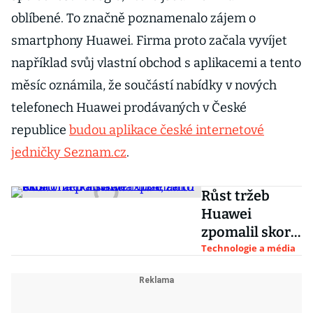
oblíbené. To značně poznamenalo zájem o
smartphony Huawei. Firma proto začala vyvíjet
například svůj vlastní obchod s aplikacemi a tento
měsíc oznámila, že součástí nabídky v nových
telefonech Huawei prodávaných v České
republice
budou aplikace české internetové
jedničky Seznam.cz
.
Růst tržeb
Huawei
zpomalil skoro
na polovinu.
Technologie a média
Může za to
ekonomická
šikana USA,