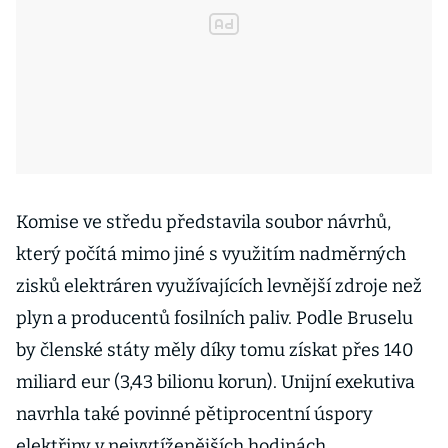
Komise ve středu představila soubor návrhů,
který počítá mimo jiné s využitím nadměrných
zisků elektráren využívajících levnější zdroje než
plyn a producentů fosilních paliv. Podle Bruselu
by členské státy měly díky tomu získat přes 140
miliard eur (3,43 bilionu korun). Unijní exekutiva
navrhla také povinné pětiprocentní úspory
elektřiny v nejvytíženějších hodinách.