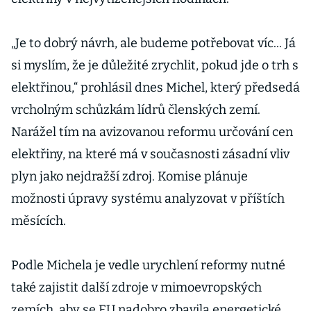
„Je to dobrý návrh, ale budeme potřebovat víc... Já
si myslím, že je důležité zrychlit, pokud jde o trh s
elektřinou,“ prohlásil dnes Michel, který předsedá
vrcholným schůzkám lídrů členských zemí.
Narážel tím na avizovanou reformu určování cen
elektřiny, na které má v současnosti zásadní vliv
plyn jako nejdražší zdroj. Komise plánuje
možnosti úpravy systému analyzovat v příštích
měsících.
Podle Michela je vedle urychlení reformy nutné
také zajistit další zdroje v mimoevropských
zemích, aby se EU nadobro zbavila energetické