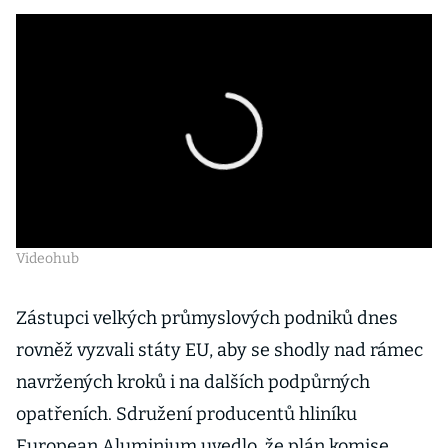
Videohub
Zástupci velkých průmyslových podniků dnes
rovněž vyzvali státy EU, aby se shodly nad rámec
navržených kroků i na dalších podpůrných
opatřeních. Sdružení producentů hliníku
European Aluminium uvedlo, že plán komise