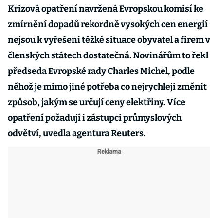
Krizová opatření navržená Evropskou komisí ke
zmírnění dopadů rekordně vysokých cen energií
nejsou k vyřešení těžké situace obyvatel a firem v
členských státech dostatečná. Novinářům to řekl
předseda Evropské rady Charles Michel, podle
něhož je mimo jiné potřeba co nejrychleji změnit
způsob, jakým se určují ceny elektřiny. Více
opatření požadují i zástupci průmyslových
odvětví, uvedla agentura Reuters.