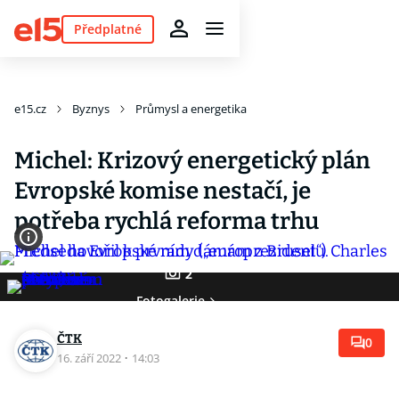
Předplatné
e15.cz
Byznys
Průmysl a energetika
Michel: Krizový energetický plán
Evropské komise nestačí, je
potřeba rychlá reforma trhu
2
Fotogalerie
ČTK
0
16. září 2022
·
14:03