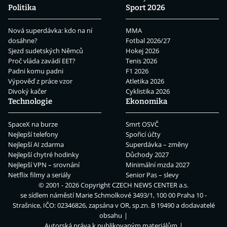
Politika
Sport 2026
Nová superdávka: kdo na ní
MMA
dosáhne?
Fotbal 2026/27
Sjezd sudetských Němců
Hokej 2026
Proč vláda zavádí EET?
Tenis 2026
Padni komu padni
F1 2026
Výpověď z práce vzor
Atletika 2026
Divoký kačer
Cyklistika 2026
Technologie
Ekonomika
SpaceX na burze
Smrt OSVČ
Nejlepší telefony
Spořicí účty
Nejlepší AI zdarma
Superdávka – změny
Nejlepší chytré hodinky
Důchody 2027
Nejlepší VPN – srovnání
Minimální mzda 2027
Netflix filmy a seriály
Senior Pas – slevy
© 2001 - 2026 Copyright
CZECH NEWS CENTER a.s.
se sídlem náměstí Marie Schmolkové 3493/1, 100 00 Praha 10 -
Strašnice, IČO: 02346826, zapsána v OR, sp.zn. B 19490 a dodavatelé
obsahu
Autorská práva k publikovaným materiálům