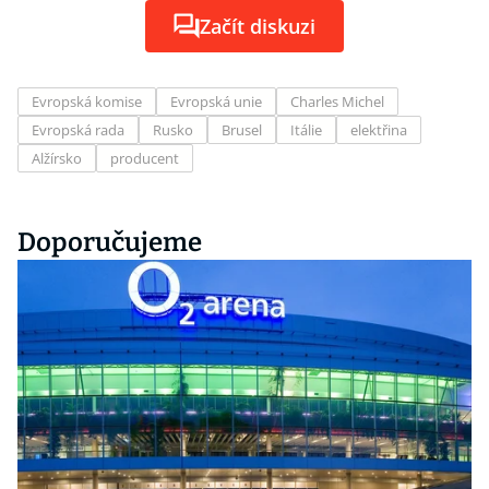
Začít diskuzi
Evropská komise
Evropská unie
Charles Michel
Evropská rada
Rusko
Brusel
Itálie
elektřina
Alžírsko
producent
Doporučujeme