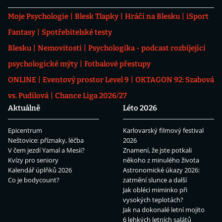
Moje Psychologie
Blesk Tlapky
Hráči na Blesku
iSport
Fantasy
Spotřebitelské testy
Blesku
Nemovitosti
Psychologika - podcast rozbíjející
psychologické mýty
Fotbalové přestupy
ONLINE
Eventový prostor Level 9
OKTAGON 92: Szabová
vs. Pudilová
Chance Liga 2026/27
Aktuálně
Léto 2026
Epicentrum
Karlovarský filmový festival
Neštovice: příznaky, léčba
2026
V čem jezdí Yamal a Mesii?
Znamení, že jste potkali
Kvízy pro seniory
někoho z minulého života
Kalendář úplňků 2026
Astronomické úkazy 2026:
Co je bodycount?
zatmění slunce a další
Jak obléci miminko při
vysokých teplotách?
Jak na dokonalé letní mojito
6 lehkých letních salátů