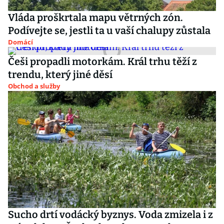
Vláda proškrtala mapu větrných zón.
Podívejte se, jestli ta u vaší chalupy zůstala
Domácí
Češi propadli motorkám. Král trhu těží z
trendu, který jiné děsí
Obchod a služby
Sucho drtí vodácký byznys. Voda zmizela i z