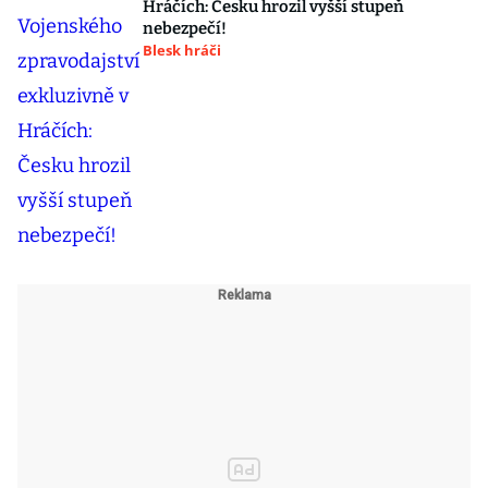
Hráčích: Česku hrozil vyšší stupeň
nebezpečí!
Blesk hráči