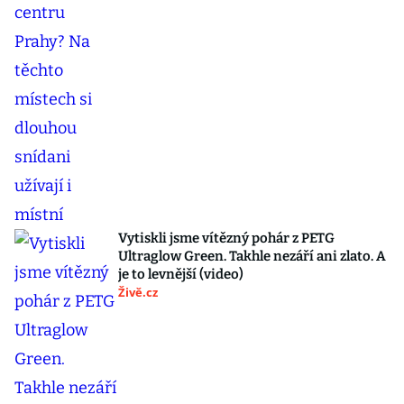
Vytiskli jsme vítězný pohár z PETG
Ultraglow Green. Takhle nezáří ani zlato. A
je to levnější (video)
Živě.cz