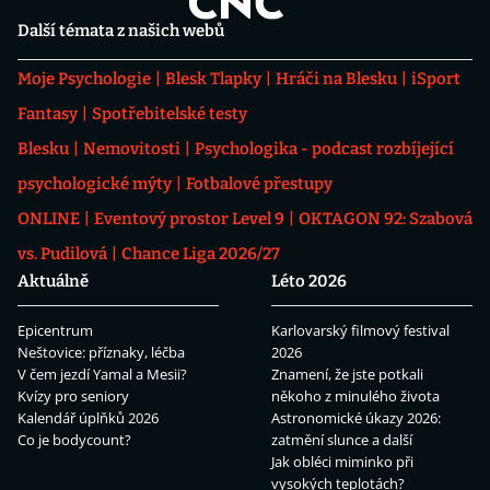
Další témata z našich webů
Moje Psychologie
Blesk Tlapky
Hráči na Blesku
iSport
Fantasy
Spotřebitelské testy
Blesku
Nemovitosti
Psychologika - podcast rozbíjející
psychologické mýty
Fotbalové přestupy
ONLINE
Eventový prostor Level 9
OKTAGON 92: Szabová
vs. Pudilová
Chance Liga 2026/27
Aktuálně
Léto 2026
Epicentrum
Karlovarský filmový festival
Neštovice: příznaky, léčba
2026
V čem jezdí Yamal a Mesii?
Znamení, že jste potkali
Kvízy pro seniory
někoho z minulého života
Kalendář úplňků 2026
Astronomické úkazy 2026:
Co je bodycount?
zatmění slunce a další
Jak obléci miminko při
vysokých teplotách?