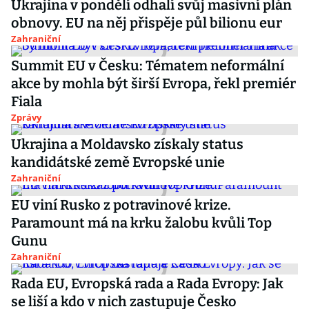
Ukrajina v pondělí odhalí svůj masivní plán
obnovy. EU na něj přispěje půl bilionu eur
Zahraniční
Summit EU v Česku: Tématem neformální
akce by mohla být širší Evropa, řekl premiér
Fiala
Zprávy
Ukrajina a Moldavsko získaly status
kandidátské země Evropské unie
Zahraniční
EU viní Rusko z potravinové krize.
Paramount má na krku žalobu kvůli Top
Gunu
Zahraniční
Rada EU, Evropská rada a Rada Evropy: Jak
se liší a kdo v nich zastupuje Česko