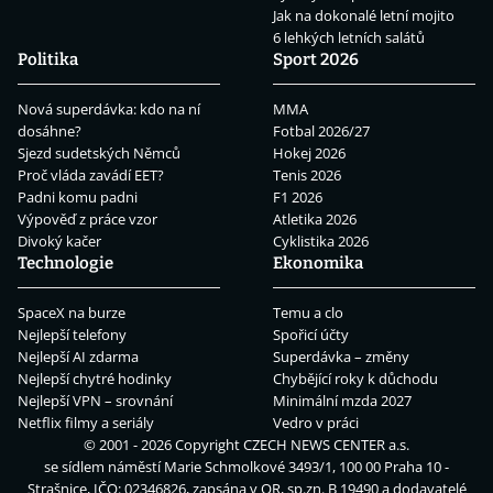
Jak na dokonalé letní mojito
6 lehkých letních salátů
Politika
Sport 2026
Nová superdávka: kdo na ní
MMA
dosáhne?
Fotbal 2026/27
Sjezd sudetských Němců
Hokej 2026
Proč vláda zavádí EET?
Tenis 2026
Padni komu padni
F1 2026
Výpověď z práce vzor
Atletika 2026
Divoký kačer
Cyklistika 2026
Technologie
Ekonomika
SpaceX na burze
Temu a clo
Nejlepší telefony
Spořicí účty
Nejlepší AI zdarma
Superdávka – změny
Nejlepší chytré hodinky
Chybějící roky k důchodu
Nejlepší VPN – srovnání
Minimální mzda 2027
Netflix filmy a seriály
Vedro v práci
© 2001 - 2026 Copyright
CZECH NEWS CENTER a.s.
se sídlem náměstí Marie Schmolkové 3493/1, 100 00 Praha 10 -
Strašnice, IČO: 02346826, zapsána v OR, sp.zn. B 19490 a dodavatelé