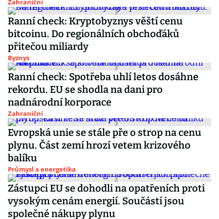
Zahraniční
Ranní check: Kryptobyznys věští cenu
bitcoinu. Do regionálních obchoďáků
přitečou miliardy
Byznys
Ranní check: Spotřeba uhlí letos dosáhne
rekordu. EU se shodla na dani pro
nadnárodní korporace
Zahraniční
Evropská unie se stále pře o strop na cenu
plynu. Část zemí hrozí vetem krizového
balíku
Průmysl a energetika
Zástupci EU se dohodli na opatřeních proti
vysokým cenám energií. Součástí jsou
společné nákupy plynu