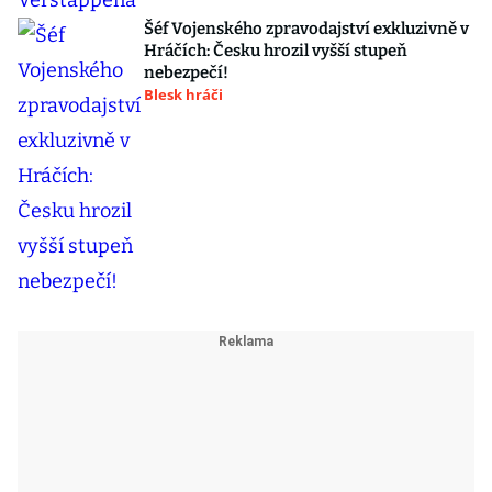
Šéf Vojenského zpravodajství exkluzivně v
Hráčích: Česku hrozil vyšší stupeň
nebezpečí!
Blesk hráči