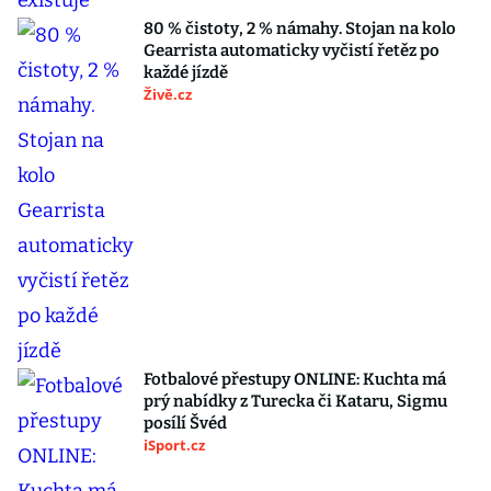
80 % čistoty, 2 % námahy. Stojan na kolo
Gearrista automaticky vyčistí řetěz po
každé jízdě
Živě.cz
Fotbalové přestupy ONLINE: Kuchta má
prý nabídky z Turecka či Kataru, Sigmu
posílí Švéd
iSport.cz