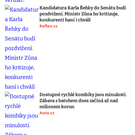
Kandidatura Karla Řehky do Senátu budí
pozdvižení. Ministr Zůna ho kritizuje,
konkurenti haní i chválí
Reflex.cz
Dostupné rychlé kombíky jsou minulostí.
Zábava s batohem dnes začíná až nad
milionem korun
Auto.cz