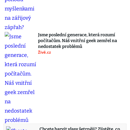
Jsme poslední generace, která rozumí
počítačům. Náš vnitřní geek zemřel na
nedostatek problémů
Živě.cz
Chcete barvit vlasy šetrněji? Zjistěte, co