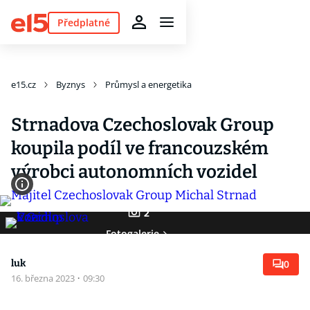
Předplatné
e15.cz
Byznys
Průmysl a energetika
Strnadova Czechoslovak Group
koupila podíl ve francouzském
výrobci autonomních vozidel
2
Fotogalerie
luk
0
16. března 2023
·
09:30