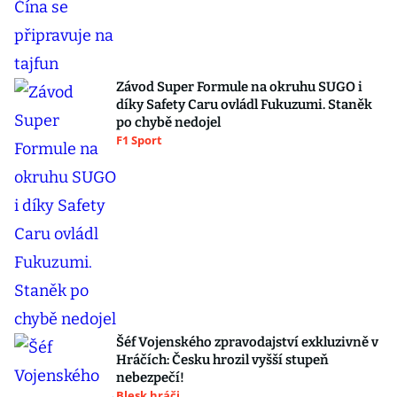
Závod Super Formule na okruhu SUGO i
díky Safety Caru ovládl Fukuzumi. Staněk
po chybě nedojel
F1 Sport
Šéf Vojenského zpravodajství exkluzivně v
Hráčích: Česku hrozil vyšší stupeň
nebezpečí!
Blesk hráči