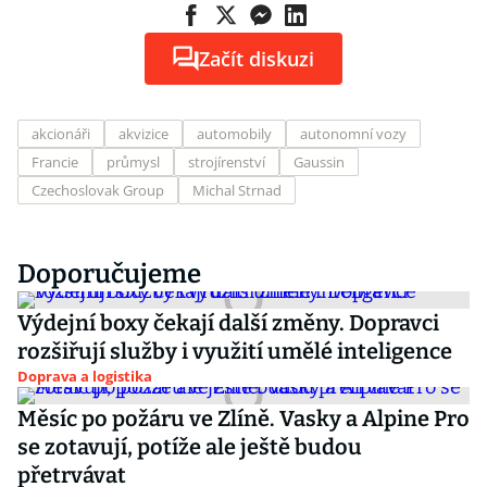
Začít diskuzi
akcionáři
akvizice
automobily
autonomní vozy
Francie
průmysl
strojírenství
Gaussin
Czechoslovak Group
Michal Strnad
Doporučujeme
Výdejní boxy čekají další změny. Dopravci
rozšiřují služby i využití umělé inteligence
Doprava a logistika
Měsíc po požáru ve Zlíně. Vasky a Alpine Pro
se zotavují, potíže ale ještě budou
přetrvávat