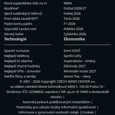
Nová superdávka: kdo na ní
MMA
dosáhne?
Fotbal 2026/27
Sjezd sudetských Němců
Hokej 2026
Proč vláda zavádí EET?
Tenis 2026
Padni komu padni
F1 2026
Výpověď z práce vzor
Atletika 2026
Divoký kačer
Cyklistika 2026
Technologie
Ekonomika
SpaceX na burze
Smrt OSVČ
Nejlepší telefony
Spořicí účty
Nejlepší AI zdarma
Superdávka – změny
Nejlepší chytré hodinky
Důchody 2027
Nejlepší VPN – srovnání
Minimální mzda 2027
Netflix filmy a seriály
Senior Pas – slevy
© 2001 - 2026 Copyright
CZECH NEWS CENTER a.s.
se sídlem náměstí Marie Schmolkové 3493/1, 100 00 Praha 10 -
Strašnice, IČO: 02346826, zapsána v OR, sp.zn. B 19490 a dodavatelé
obsahu
Autorská práva k publikovaným materiálům
Podmínky pro užívání služby informační společnosti
Informace o zpracování osobních údajů
Cookies