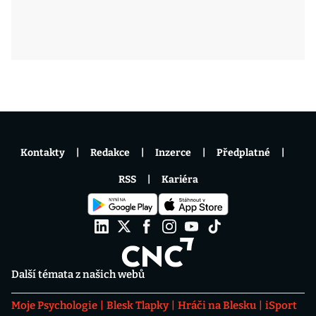
Kontakty
Redakce
Inzerce
Předplatné
RSS
Kariéra
Další témata z našich webů
Moje Psychologie
Blesk Tlapky
Hráči na Blesku
iSport