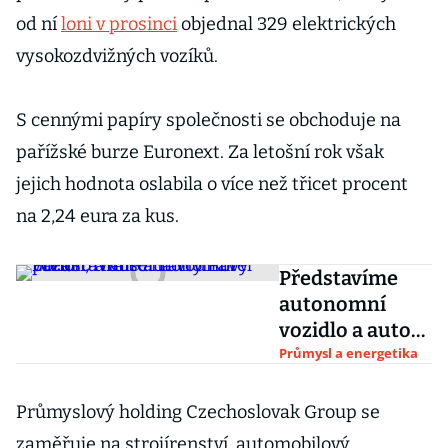
od ní
loni v prosinci
objednal 329 elektrických
vysokozdvižných vozíků.
S cennými papíry společnosti se obchoduje na
pařížské burze Euronext. Za letošní rok však
jejich hodnota oslabila o více než třicet procent
na 2,24 eura za kus.
Představíme
autonomní
vozidlo a auto
na vodíkový
Průmysl a energetika
pohon, říká šéf
Tatry Pavel
Průmyslový holding Czechoslovak Group se
Lazar
zaměřuje na strojírenství, automobilový,