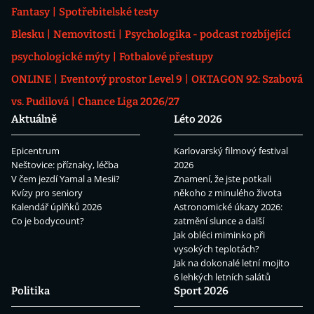
Fantasy
Spotřebitelské testy
Blesku
Nemovitosti
Psychologika - podcast rozbíjející
psychologické mýty
Fotbalové přestupy
ONLINE
Eventový prostor Level 9
OKTAGON 92: Szabová
vs. Pudilová
Chance Liga 2026/27
Aktuálně
Léto 2026
Epicentrum
Karlovarský filmový festival
Neštovice: příznaky, léčba
2026
V čem jezdí Yamal a Mesii?
Znamení, že jste potkali
Kvízy pro seniory
někoho z minulého života
Kalendář úplňků 2026
Astronomické úkazy 2026:
Co je bodycount?
zatmění slunce a další
Jak obléci miminko při
vysokých teplotách?
Jak na dokonalé letní mojito
6 lehkých letních salátů
Politika
Sport 2026