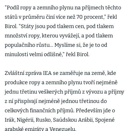
akcií analytik
"Podíl ropy a zemního plynu na příjmech těchto
států v průměru činí více než 70 procent," řekl
Birol. "Státy jsou pod tlakem cen, pod tlakem
množství ropy, kterou vyvážejí, a pod tlakem
populačního růstu... Myslíme si, že je to od
minulosti velmi odlišné," řekl Birol.
Zvláštní zpráva IEA se zaměřuje na země, kde
produkce ropy a zemního plynu tvoří nejméně
jednu třetinu veškerých příjmů z vývozu a příjmy
z ní přispívají nejméně jednou třetinou do
celkových finančních příjmů. Především jde o
Irák, Nigérii, Rusko, Saúdskou Arábii, Spojené
arabské emiráty a Venezuelu.