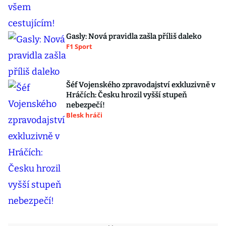
Gasly: Nová pravidla zašla příliš daleko
F1 Sport
Šéf Vojenského zpravodajství exkluzivně v
Hráčích: Česku hrozil vyšší stupeň
nebezpečí!
Blesk hráči