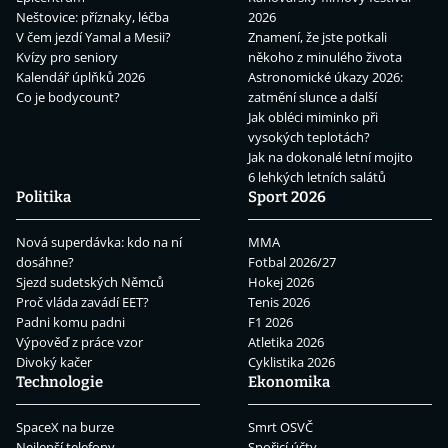
Neštovice: příznaky, léčba
2026
V čem jezdí Yamal a Mesii?
Znamení, že jste potkali
Kvízy pro seniory
někoho z minulého života
Kalendář úplňků 2026
Astronomické úkazy 2026:
Co je bodycount?
zatmění slunce a další
Jak obléci miminko při
vysokých teplotách?
Jak na dokonalé letní mojito
6 lehkých letních salátů
Politika
Sport 2026
Nová superdávka: kdo na ní
MMA
dosáhne?
Fotbal 2026/27
Sjezd sudetských Němců
Hokej 2026
Proč vláda zavádí EET?
Tenis 2026
Padni komu padni
F1 2026
Výpověď z práce vzor
Atletika 2026
Divoký kačer
Cyklistika 2026
Technologie
Ekonomika
SpaceX na burze
Smrt OSVČ
Nejlepší telefony
Spořicí účty