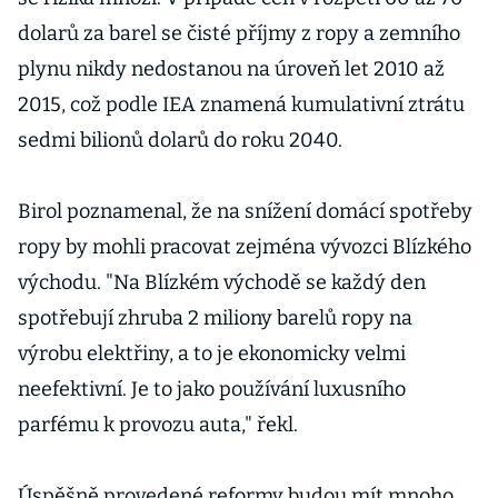
dolarů za barel se čisté příjmy z ropy a zemního
plynu nikdy nedostanou na úroveň let 2010 až
2015, což podle IEA znamená kumulativní ztrátu
sedmi bilionů dolarů do roku 2040.
Birol poznamenal, že na snížení domácí spotřeby
ropy by mohli pracovat zejména vývozci Blízkého
východu. "Na Blízkém východě se každý den
spotřebují zhruba 2 miliony barelů ropy na
výrobu elektřiny, a to je ekonomicky velmi
neefektivní. Je to jako používání luxusního
parfému k provozu auta," řekl.
Úspěšně provedené reformy budou mít mnoho