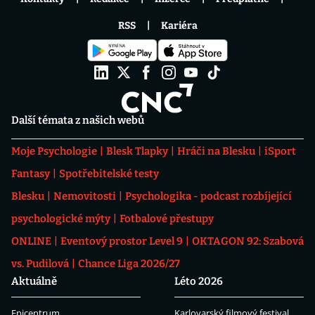
RSS
Kariéra
Další témata z našich webů
Moje Psychologie
Blesk Tlapky
Hráči na Blesku
iSport
Fantasy
Spotřebitelské testy
Blesku
Nemovitosti
Psychologika - podcast rozbíjející
psychologické mýty
Fotbalové přestupy
ONLINE
Eventový prostor Level 9
OKTAGON 92: Szabová
vs. Pudilová
Chance Liga 2026/27
Aktuálně
Léto 2026
Epicentrum
Karlovarský filmový festival