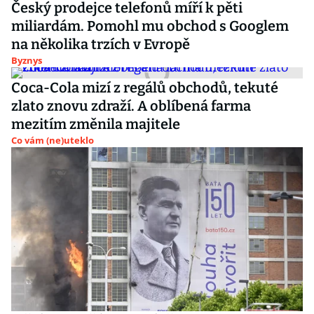
Český prodejce telefonů míří k pěti
miliardám. Pomohl mu obchod s Googlem
na několika trzích v Evropě
Byznys
Coca-Cola mizí z regálů obchodů, tekuté
zlato znovu zdraží. A oblíbená farma
mezitím změnila majitele
Co vám (ne)uteklo