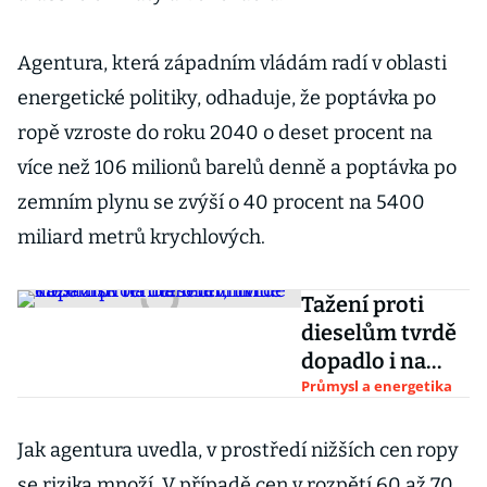
Agentura, která západním vládám radí v oblasti
energetické politiky, odhaduje, že poptávka po
ropě vzroste do roku 2040 o deset procent na
více než 106 milionů barelů denně a poptávka po
zemním plynu se zvýší o 40 procent na 5400
miliard metrů krychlových.
Tažení proti
dieselům tvrdě
dopadlo i na
Daimler, firmě
Průmysl a energetika
klesl zisk téměř
o čtvrtinu
Jak agentura uvedla, v prostředí nižších cen ropy
se rizika množí. V případě cen v rozpětí 60 až 70