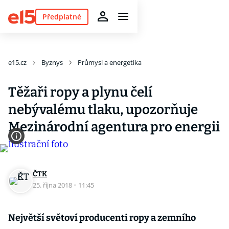
Předplatné
e15.cz
Byznys
Průmysl a energetika
Těžaři ropy a plynu čelí
nebývalému tlaku, upozorňuje
Mezinárodní agentura pro energii
ČTK
25. října 2018
·
11:45
Největší světoví producenti ropy a zemního