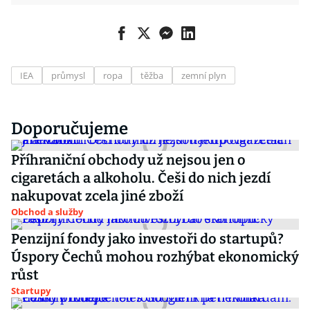
IEA
průmysl
ropa
těžba
zemní plyn
Doporučujeme
Příhraniční obchody už nejsou jen o
cigaretách a alkoholu. Češi do nich jezdí
nakupovat zcela jiné zboží
Obchod a služby
Penzijní fondy jako investoři do startupů?
Úspory Čechů mohou rozhýbat ekonomický
růst
Startupy