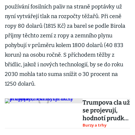
používání fosilních paliv na straně poptávky už
nyní vytvářejí tlak na rozpočty těžařů. Při ceně
ropy 80 dolarů (1815 Kč) za barel se podle Birola
příjmy těchto zemí z ropy a zemního plynu
pohybují v průměru kolem 1800 dolarů (40 833
korun) na osobu ročně. S příchodem těžby z
břidlic, jakož i nových technologií, by se do roku
2030 mohla tato suma snížit o 30 procent na
1250 dolarů.
Trumpova cla už
se projevují,
hodnotí prudký
propad
Burzy a trhy
amerických