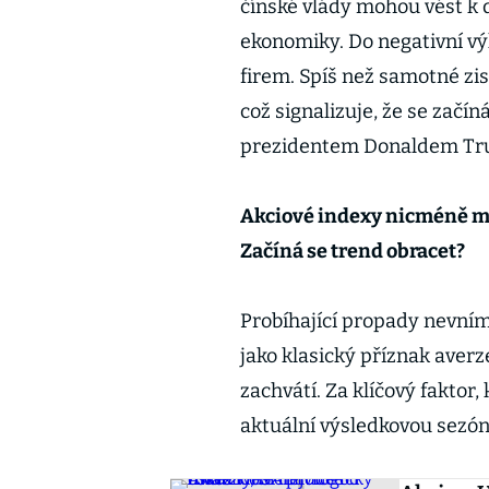
čínské vlády mohou vést k 
ekonomiky. Do negativní vý
firem. Spíš než samotné zis
což signalizuje, že se začí
prezidentem Donaldem T
Akciové indexy nicméně ma
Začíná se trend obracet?
Probíhající propady nevním
jako klasický příznak averze
zachvátí. Za klíčový faktor
aktuální výsledkovou sezón