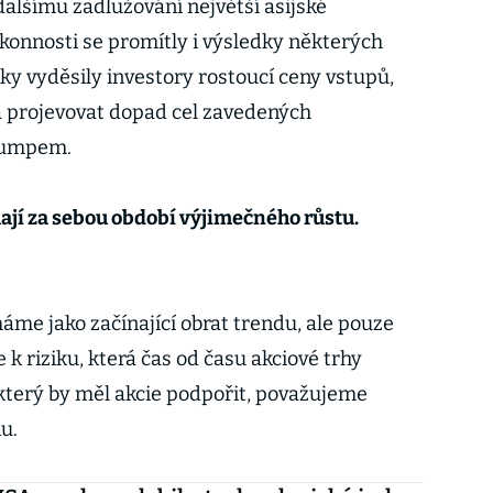
dalšímu zadlužování největší asijské
konnosti se promítly i výsledky některých
ky vyděsily investory rostoucí ceny vstupů,
ná projevovat dopad cel zavedených
rumpem.
jí za sebou období výjimečného růstu.
áme jako začínající obrat trendu, ale pouze
 k riziku, která čas od času akciové trhy
, který by měl akcie podpořit, považujeme
u.