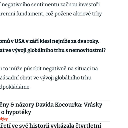
 negativního sentimentu začnou investoři
 firemní fundament, což požene akciové trhy
mů v USA v září klesl nejníže za dva roky.
t ve vývoji globálního trhu s nemovitostmi?
 to může působit negativně na situaci na
ásadní obrat ve vývoji globálního trhu
edpokládáme.
ěny & názory Davida Kocourka: Vrásky
 o hypotéky
lýzy
řetí ve své historii vykázala čtvrtletní