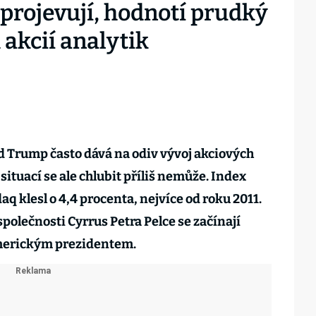
projevují, hodnotí prudký
akcií analytik
 Trump často dává na odiv vývoj akciových
 situací se ale chlubit příliš nemůže. Index
q klesl o 4,4 procenta, nejvíce od roku 2011.
polečnosti Cyrrus Petra Pelce se začínají
americkým prezidentem.