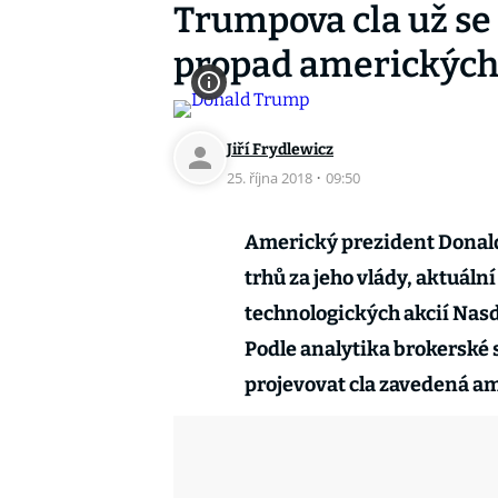
Trumpova cla už se 
propad amerických 
Jiří Frydlewicz
25. října 2018
·
09:50
Americký prezident Donald
trhů za jeho vlády, aktuální
technologických akcií Nasda
Podle analytika brokerské s
projevovat cla zavedená 