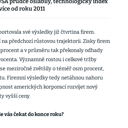
USA prudce oslabily, technologický index
jvíce od roku 2011
rtovala své výsledky již čtvrtina firem.
 na předchozí růstovou trajektorii. Zisky firem
4 procent a v průměru tak překonaly odhady
procenta. Významně rostou i celkové tržby
 se meziročně zvětšily o téměř osm procent,
stu. Firemní výsledky tedy netáhnou nahoru
opnost amerických korporací rozvíjet nový
ty vyšší ceny.
dle vás čekat do konce roku?