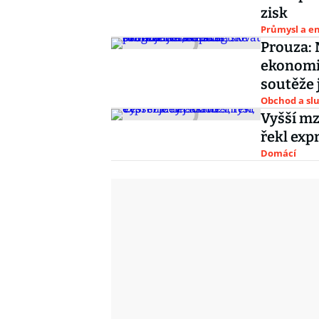
zisk
Průmysl a e
Prouza: 
ekonomi
soutěže 
Obchod a sl
Vyšší mz
řekl exp
Domácí