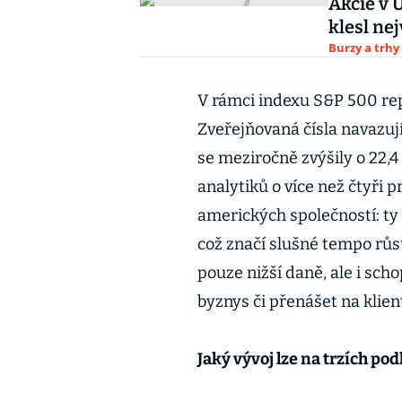
Akcie v 
klesl ne
Burzy a trhy
V rámci indexu S&P 500 repo
Zveřejňovaná čísla navazují
se meziročně zvýšily o 22,
analytiků o více než čtyři 
amerických společností: ty
což značí slušné tempo rů
pouze nižší daně, ale i sch
byznys či přenášet na klien
Jaký vývoj lze na trzích po