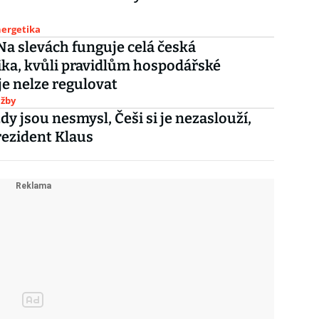
nergetika
Na slevách funguje celá česká
ka, kvůli pravidlům hospodářské
je nelze regulovat
užby
dy jsou nesmysl, Češi si je nezaslouží,
rezident Klaus