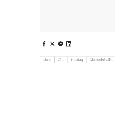
akcie
Čína
Nasdaq
Obchodní válka