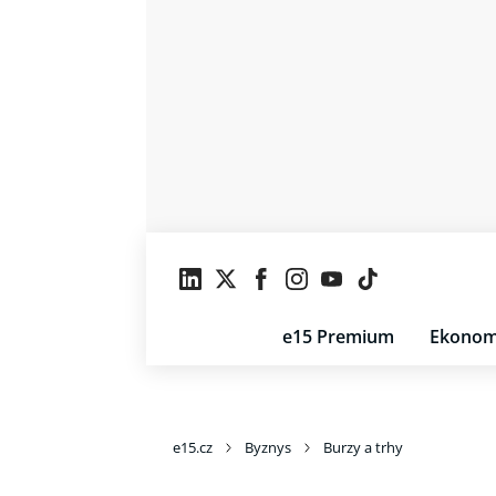
e15 Premium
Ekonom
e15.cz
Byznys
Burzy a trhy