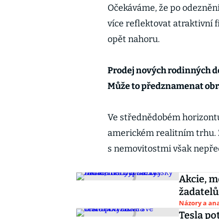
Očekáváme, že po odeznění
více reflektovat atraktivní
opět nahoru.
Prodej nových rodinných do
Může to předznamenat obra
Ve střednědobém horizontu
americkém realitním trhu. Z
s nemovitostmi však nepř
Akcie, m
žadatelů
Názory a ana
Tesla pot