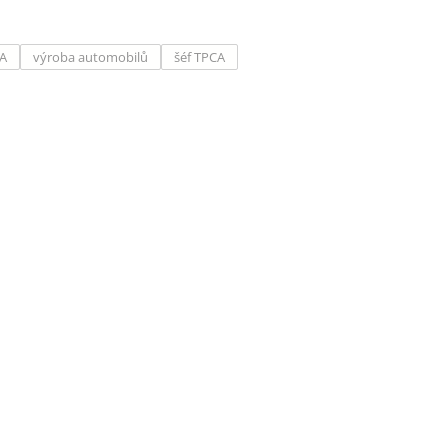
A
výroba automobilů
šéf TPCA