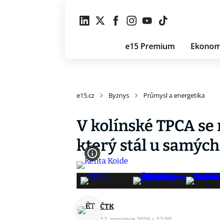
e15 Premium
Ekonom
e15.cz
Byznys
Průmysl a energetika
V kolínské TPCA se 
který stál u samýc
ČTK
12. prosince 2016
·
12:50