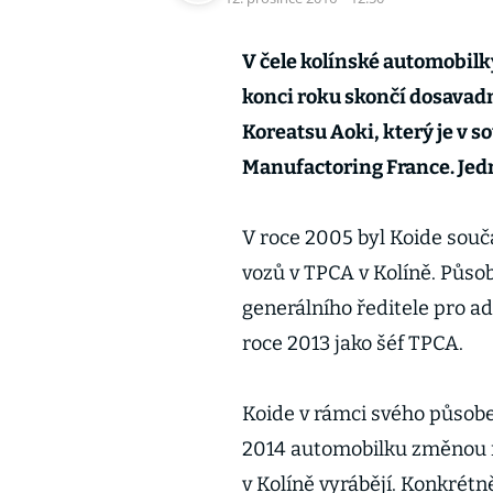
V čele kolínské automobil
konci roku skončí dosavadn
Koreatsu Aoki, který je v 
Manufactoring France. Jed
V roce 2005 byl Koide souč
vozů v TPCA v Kolíně. Působ
generálního ředitele pro ad
roce 2013 jako šéf TPCA.
Koide v rámci svého působe
2014 automobilku změnou m
v Kolíně vyrábějí. Konkrétn