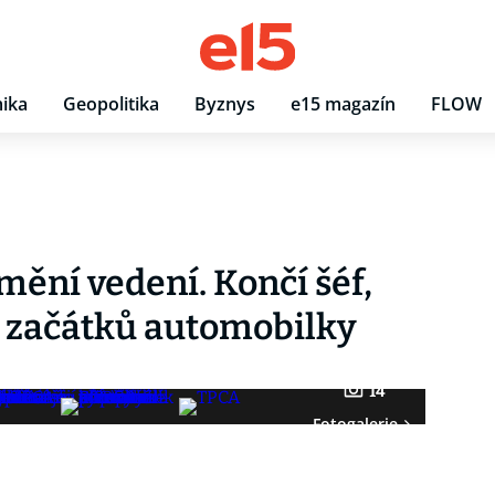
ika
Geopolitika
Byznys
e15 magazín
FLOW
mění vedení. Končí šéf,
h začátků automobilky
14
Fotogalerie