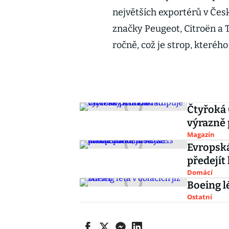
největších exportérů v Čes
značky Peugeot, Citroën a 
ročně, což je strop, kteréh
Čtyřoká 
výrazně 
Magazín
Evropská
předejít
Domácí
Boeing lé
Ostatní