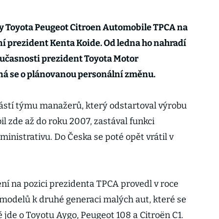
ky Toyota Peugeot Citroen Automobile TPCA na
í prezident Kenta Koide. Od ledna ho nahradí
současnosti prezident Toyota Motor
ná se o plánovanou personální změnu.
ástí týmu manažerů, který odstartoval výrobu
il zde až do roku 2007, zastával funkci
ministrativu. Do Česka se poté opět vrátil v
ní na pozici prezidenta TPCA provedl v roce
odelů k druhé generaci malých aut, které se
ě jde o Toyotu Aygo, Peugeot 108 a Citroën C1.