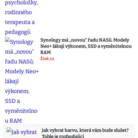
Synology má „novou“ řadu NASů. Modely
Neo+ lákají výkonem, SSD a vyměnitelnou
RAM
Živě.cz
Jak vybrat barvu, která vám bude slušet?
Tohle je rozhodující