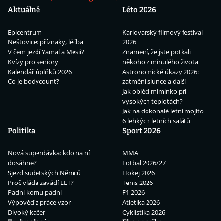
Aktuálně
Léto 2026
Epicentrum
Karlovarský filmový festival
Neštovice: příznaky, léčba
2026
V čem jezdí Yamal a Mesii?
Znamení, že jste potkali
Kvízy pro seniory
někoho z minulého života
Kalendář úplňků 2026
Astronomické úkazy 2026:
Co je bodycount?
zatmění slunce a další
Jak obléci miminko při
vysokých teplotách?
Jak na dokonalé letní mojito
6 lehkých letních salátů
Politika
Sport 2026
Nová superdávka: kdo na ní
MMA
dosáhne?
Fotbal 2026/27
Sjezd sudetských Němců
Hokej 2026
Proč vláda zavádí EET?
Tenis 2026
Padni komu padni
F1 2026
Výpověď z práce vzor
Atletika 2026
Divoký kačer
Cyklistika 2026