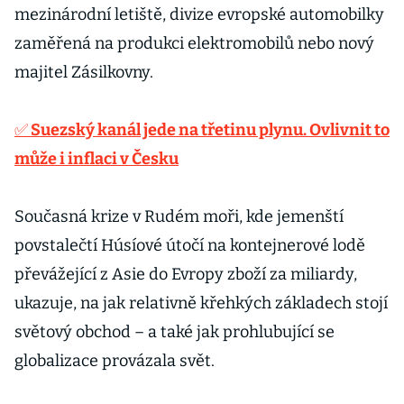
mezinárodní letiště, divize evropské automobilky
zaměřená na produkci elektromobilů nebo nový
majitel Zásilkovny.
✅ Suezský kanál jede na třetinu plynu. Ovlivnit to
může i inflaci v Česku
Současná krize v Rudém moři, kde jemenští
povstalečtí Húsíové útočí na kontejnerové lodě
převážející z Asie do Evropy zboží za miliardy,
ukazuje, na jak relativně křehkých základech stojí
světový obchod – a také jak prohlubující se
globalizace provázala svět.