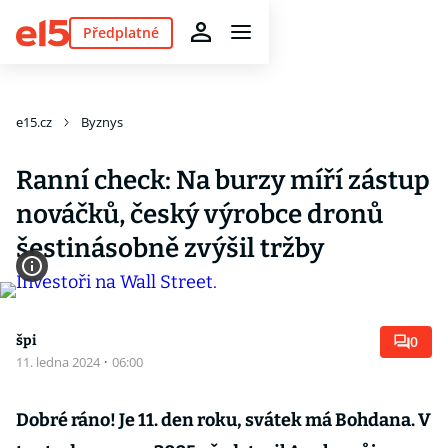
Předplatné
e15.cz
Byznys
Ranní check: Na burzy míří zástup
nováčků, český výrobce dronů
šestinásobně zvýšil tržby
špi
0
11. ledna 2024
·
06:00
Dobré ráno! Je 11. den roku, svátek má Bohdana. V