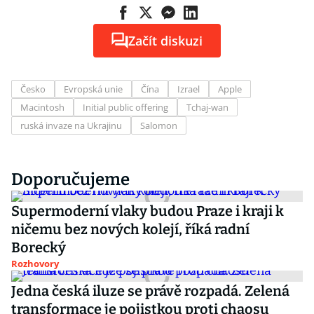
Začít diskuzi
Česko
Evropská unie
Čína
Izrael
Apple
Macintosh
Initial public offering
Tchaj-wan
ruská invaze na Ukrajinu
Salomon
Doporučujeme
Supermoderní vlaky budou Praze i kraji k
ničemu bez nových kolejí, říká radní
Borecký
Rozhovory
Jedna česká iluze se právě rozpadá. Zelená
transformace je pojistkou proti chaosu