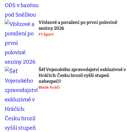
Vítězové a poražení po první polovině
sezóny 2026
F1 Sport
Šéf Vojenského zpravodajství exkluzivně v
Hráčích: Česku hrozil vyšší stupeň
nebezpečí!
Blesk hráči