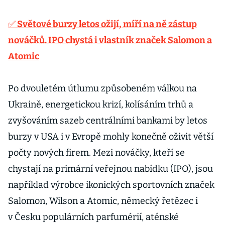
✅ Světové burzy letos ožijí, míří na ně zástup
nováčků. IPO chystá i vlastník značek Salomon a
Atomic
Po dvouletém útlumu způsobeném válkou na
Ukraině, energetickou krizí, kolísáním trhů a
zvyšováním sazeb centrálními bankami by letos
burzy v USA i v Evropě mohly konečně oživit větší
počty nových firem. Mezi nováčky, kteří se
chystají na primární veřejnou nabídku (IPO), jsou
například výrobce ikonických sportovních značek
Salomon, Wilson a Atomic, německý řetězec i
v Česku populárních parfumérií, aténské