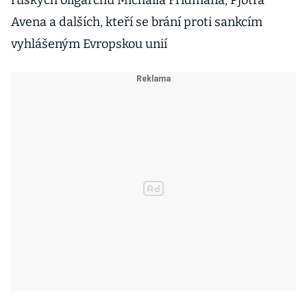
ruských oligarchů Michaila Fridmana, Pjotra
Avena a dalších, kteří se brání proti sankcím
vyhlášeným Evropskou unií