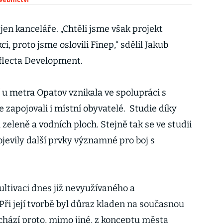
en kanceláře. „Chtěli jsme však projekt
i, proto jsme oslovili Finep,“ sdělil Jakub
eflecta Development.
 u metra Opatov vznikala ve spolupráci s
se zapojovali i místní obyvatelé. Studie díky
 zeleně a vodních ploch. Stejně tak se ve studii
jevily další prvky významné pro boj s
ultivaci dnes již nevyužívaného a
ři její tvorbě byl důraz kladen na současnou
ychází proto, mimo jiné, z konceptu města