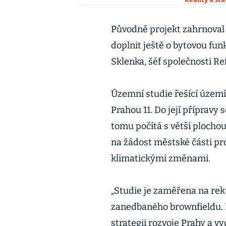
Původně projekt zahrnoval j
doplnit ještě o bytovou funkc
Sklenka, šéf společnosti R
Územní studie řešící území
Prahou 11. Do její přípravy 
tomu počítá s větší plochou
na žádost městské části pro
klimatickými změnami.
„Studie je zaměřena na rek
zanedbaného brownfieldu. P
strategii rozvoje Prahy a v