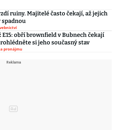
dí ruiny. Majitelé často čekají, až jejich
 spadnou
avebnictví
 E15: obří brownfield v Bubnech čekají
rohlédněte si jeho současný stav
 na pronájmu