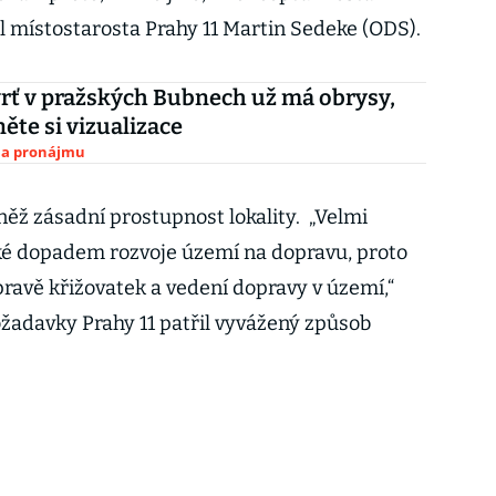
dl místostarosta Prahy 11 Martin Sedeke (ODS).
rť v pražských Bubnech už má obrysy,
ěte si vizualizace
 na pronájmu
něž zásadní prostupnost lokality. „Velmi
aké dopadem rozvoje území na dopravu, proto
ravě křižovatek a vedení dopravy v území,“
ožadavky Prahy 11 patřil vyvážený způsob