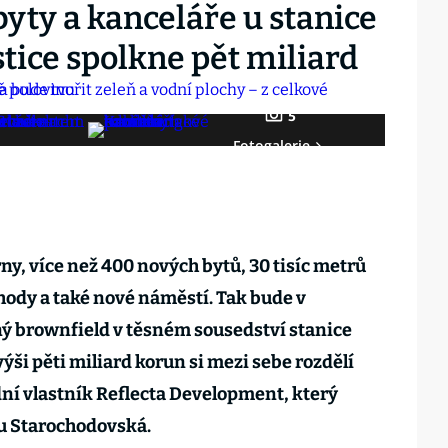
byty a kanceláře u stanice
tice spolkne pět miliard
5
Fotogalerie
ny, více než 400 nových bytů, 30 tisíc metrů
hody a také nové náměstí. Tak bude v
 brownfield v těsném sousedství stanice
výši pěti miliard korun si mezi sebe rozdělí
ní vlastník Reflecta Development, který
u Starochodovská.