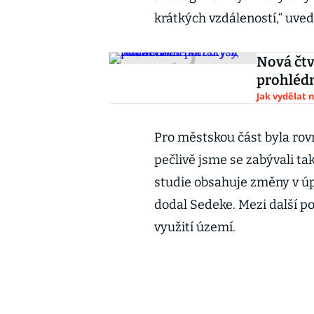
krátkých vzdáleností,“ uve
Nová čtv
prohlédn
Jak vydělat
Pro městskou část byla rov
pečlivě jsme se zabývali t
studie obsahuje změny v úp
dodal Sedeke. Mezi další p
využití území.