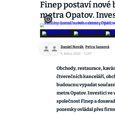
Finep postaví nové 
metra Opatov. Inves
,
Daniel Novák
Petra Jansová
9. ledna 2020
·
12:07
Obchody, restaurace, kavár
čtverečních kanceláří, obc
budoucnu vypadat současný
metra Opatov. Investici ve 
společnost Finep a dosavad
pozemky ovládal přes firm