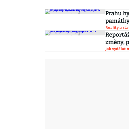
Prahu hyz
památky
Reality a st
Reportáž
změny, p
Jak vydělat