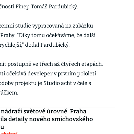
ečnosti Finep Tomáš Pardubický.
územní studie vypracovaná na zakázku
Prahy. "Díky tomu očekáváme, že další
rychlejší," dodal Pardubický.
it postupně ve třech až čtyřech etapách.
í očekává develeper v prvním pololetí
doby projektu je Studio acht v čele s
váčkem.
nádraží světové úrovně. Praha
ila detaily nového smíchovského
lu
avebnictví