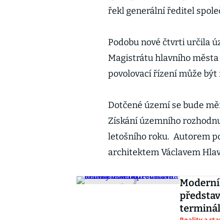
řekl generální ředitel spol
Podobu nové čtvrti určila 
Magistrátu hlavního města 
povolovací řízení může být 
Dotčené území se bude měn
Získání územního rozhodnut
letošního roku. Autorem po
architektem Václavem Hla
Moderní 
představ
terminá
Reality a st