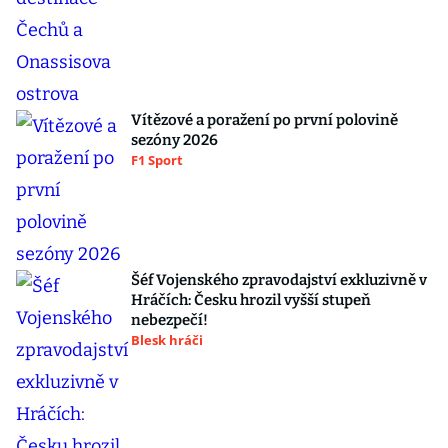
Vítězové a poražení po první polovině
sezóny 2026
F1 Sport
Šéf Vojenského zpravodajství exkluzivně v
Hráčích: Česku hrozil vyšší stupeň
nebezpečí!
Blesk hráči