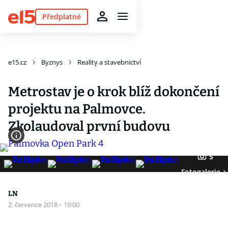
Předplatné
e15.cz
Byznys
Reality a stavebnictví
Metrostav je o krok blíž dokončení
projektu na Palmovce.
Zkolaudoval první budovu
5
Fotogalerie
LN
2. července 2018
·
19:00