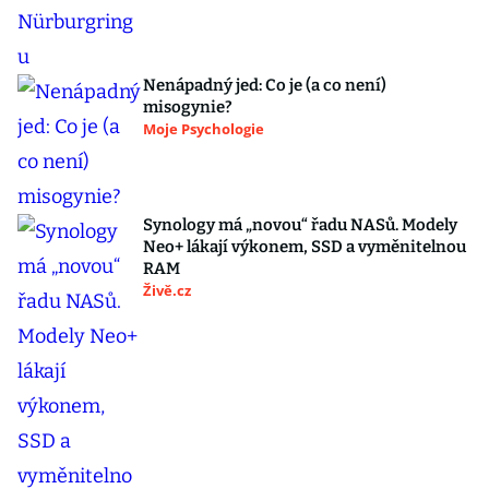
Nenápadný jed: Co je (a co není)
misogynie?
Moje Psychologie
Synology má „novou“ řadu NASů. Modely
Neo+ lákají výkonem, SSD a vyměnitelnou
RAM
Živě.cz