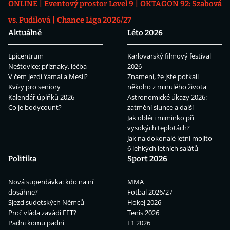
ONLINE
Eventový prostor Level 9
OKTAGON 92: Szabová
vs. Pudilová
Chance Liga 2026/27
Aktuálně
Léto 2026
Epicentrum
Karlovarský filmový festival
Neštovice: příznaky, léčba
2026
V čem jezdí Yamal a Mesii?
Znamení, že jste potkali
Kvízy pro seniory
někoho z minulého života
Kalendář úplňků 2026
Astronomické úkazy 2026:
Co je bodycount?
zatmění slunce a další
Jak obléci miminko při
vysokých teplotách?
Jak na dokonalé letní mojito
6 lehkých letních salátů
Politika
Sport 2026
Nová superdávka: kdo na ní
MMA
dosáhne?
Fotbal 2026/27
Sjezd sudetských Němců
Hokej 2026
Proč vláda zavádí EET?
Tenis 2026
Padni komu padni
F1 2026