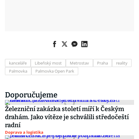
kanceláře
Libeňský most
Metrostav
Praha
reality
Palmovka
Palmovka Open Park
Doporučujeme
Železniční zakázka století míří k Českým
drahám. Jako vítěze je schválili středočeští
radní
Doprava a logistika