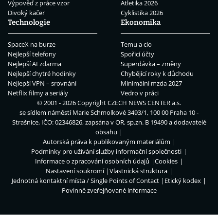
Výpověď z práce vzor
Atletika 2026
Divoký kačer
Cyklistika 2026
Technologie
Ekonomika
SpaceX na burze
Temu a clo
Nejlepší telefony
Spořicí účty
Nejlepší AI zdarma
Superdávka – změny
Nejlepší chytré hodinky
Chybějící roky k důchodu
Nejlepší VPN – srovnání
Minimální mzda 2027
Netflix filmy a seriály
Vedro v práci
© 2001 - 2026 Copyright
CZECH NEWS CENTER a.s.
se sídlem náměstí Marie Schmolkové 3493/1, 100 00 Praha 10 -
Strašnice, IČO: 02346826, zapsána v OR, sp.zn. B 19490 a dodavatelé
obsahu
Autorská práva k publikovaným materiálům
Podmínky pro užívání služby informační společnosti
Informace o zpracování osobních údajů
Cookies
Nastavení soukromí
Vlastnická struktura
Jednotná kontaktní místa / Single Points of Contact
Etický kodex
Povinně zveřejňované informace