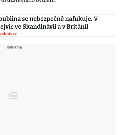
 družstevního bydlení.
 bublina se nebezpečně nafukuje. V
ejvíc ve Skandinávii a v Británii
avebnictví