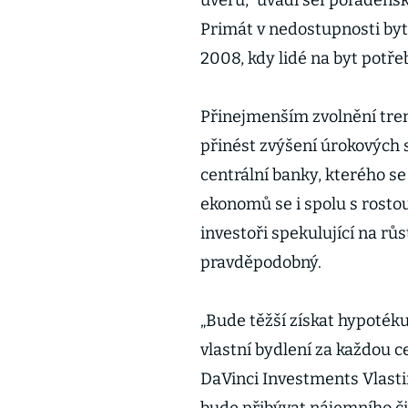
úvěrů,“ uvádí šéf poradens
Primát v nedostupnosti byt
2008, kdy lidé na byt potře
Přinejmenším zvolnění tren
přinést zvýšení úrokových 
centrální banky, kterého se
ekonomů se i spolu s rosto
investoři spekulující na rů
pravděpodobný.
„Bude těžší získat hypoték
vlastní bydlení za každou c
DaVinci Investments Vlastimi