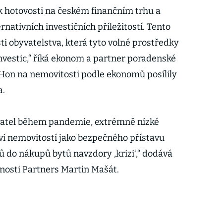
ek hotovosti na českém finančním trhu a
nativních investičních příležitostí. Tento
ti obyvatelstva, která tyto volné prostředky
nvestic,“ říká ekonom a partner poradenské
 Hon na nemovitosti podle ekonomů posílily
a.
yvatel během pandemie, extrémně nízké
tví nemovitostí jako bezpečného přístavu
ů do nákupů bytů navzdory ,krizi‘,“ dodává
osti Partners Martin Mašát.