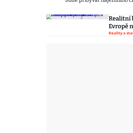
bude přibývat nájemního či
Realitní
Evropě n
Reality a st