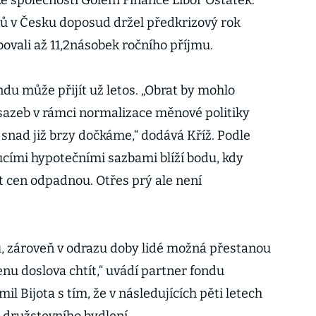
ké společnosti Golem Finance Libor Ostatek.
ů v Česku doposud držel předkrizový rok
bovali až 11,2násobek ročního příjmu.
du může přijít už letos. „Obrat by mohlo
sazeb v rámci normalizace měnové politiky
 snad již brzy dočkáme,“ dodává Kříž. Podle
ucími hypotečními sazbami blíží bodu, kdy
st cen odpadnou. Otřes prý ale není
u, zároveň v odrazu doby lidé možná přestanou
enu doslova chtít,“ uvádí partner fondu
l Bijota s tím, že v následujících pěti letech