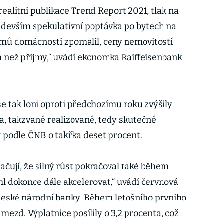
 realitní publikace Trend Report 2021, tlak na
devším spekulativní poptávka po bytech na
říjmů domácností zpomalil, ceny nemovitostí
 než příjmy,“ uvádí ekonomka Raiffeisenbank
 tak loni oproti předchozímu roku zvýšily
ta, takzvané realizované, tedy skutečné
y podle ČNB o takřka deset procent.
ačují, že silný růst pokračoval také během
hl dokonce dále akcelerovat,“ uvádí červnová
ě České národní banky. Během letošního prvního
t mezd. Výplatnice posílily o 3,2 procenta, což