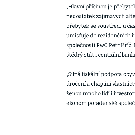
„Hlavní příčinou je přebyt
nedostatek zajímavých alter
přebytek se soustředí u čás
umísťuje do rezidenčních i
společnosti PwC Petr Kříž.
štědrý stát i centrální bank
„Silná fiskální podpora ob
úročení a chápání vlastnic
ženou mnoho lidí i investor
ekonom poradenské společn