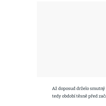
Až doposud drželo smutný r
tedy období těsně před zač