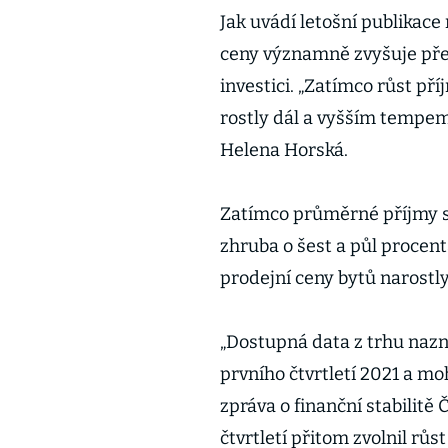
Jak uvádí letošní publikace
ceny významně zvyšuje pře
investici. „Zatímco růst p
rostly dál a vyšším tempem
Helena Horská.
Zatímco průměrné příjmy se
zhruba o šest a půl procen
prodejní ceny bytů narostl
„Dostupná data z trhu nazn
prvního čtvrtletí 2021 a mo
zpráva o finanční stabilit
čtvrtletí přitom zvolnil růs