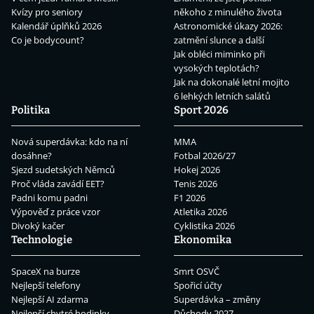
Kvízy pro seniory
někoho z minulého života
Kalendář úplňků 2026
Astronomické úkazy 2026:
Co je bodycount?
zatmění slunce a další
Jak obléci miminko při
vysokých teplotách?
Jak na dokonalé letní mojito
6 lehkých letních salátů
Politika
Sport 2026
Nová superdávka: kdo na ní
MMA
dosáhne?
Fotbal 2026/27
Sjezd sudetských Němců
Hokej 2026
Proč vláda zavádí EET?
Tenis 2026
Padni komu padni
F1 2026
Výpověď z práce vzor
Atletika 2026
Divoký kačer
Cyklistika 2026
Technologie
Ekonomika
SpaceX na burze
Smrt OSVČ
Nejlepší telefony
Spořicí účty
Nejlepší AI zdarma
Superdávka – změny
Nejlepší chytré hodinky
Důchody 2027