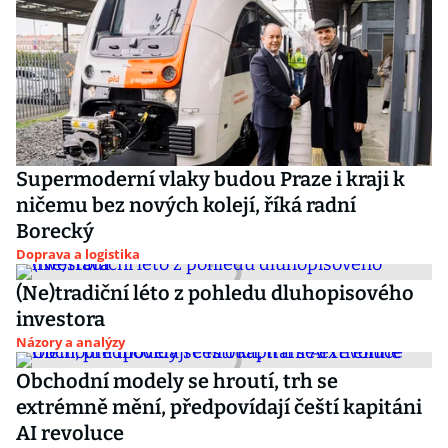
Supermoderní vlaky budou Praze i kraji k
ničemu bez nových kolejí, říká radní
Borecký
Doprava a logistika
(Ne)tradiční léto z pohledu dluhopisového
investora
Názory a analýzy
Obchodní modely se hroutí, trh se
extrémně mění, předpovídají čeští kapitáni
AI revoluce