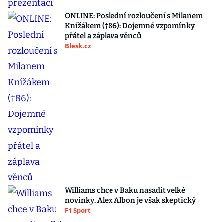
ONLINE: Poslední rozloučení s Milanem
Knížákem (†86): Dojemné vzpomínky
přátel a záplava věnců
Blesk.cz
Williams chce v Baku nasadit velké
novinky. Alex Albon je však skeptický
F1 Sport