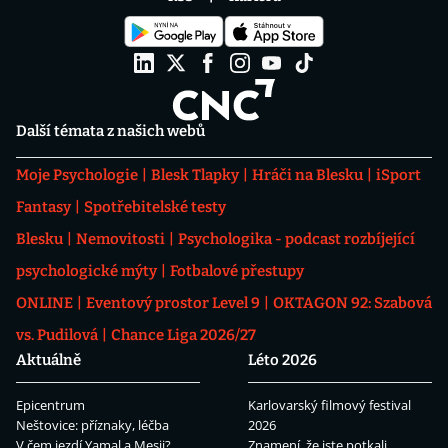
Další témata z našich webů
Moje Psychologie
Blesk Tlapky
Hráči na Blesku
iSport
Fantasy
Spotřebitelské testy
Blesku
Nemovitosti
Psychologika - podcast rozbíjející
psychologické mýty
Fotbalové přestupy
ONLINE
Eventový prostor Level 9
OKTAGON 92: Szabová
vs. Pudilová
Chance Liga 2026/27
Aktuálně
Léto 2026
Epicentrum
Karlovarský filmový festival
Neštovice: příznaky, léčba
2026
V čem jezdí Yamal a Mesii?
Znamení, že jste potkali