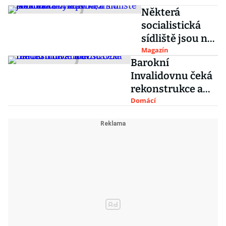
Některá
socialistická
sídliště jsou na
tom lépe než
Magazín
Barokní
současná
Invalidovnu čeká
výstavba, míní
rekonstrukce a
architekti
dostavba
Domácí
moderních křídel