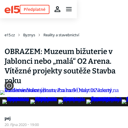
Předplatné
e15.cz
Byznys
Reality a stavebnictví
OBRAZEM: Muzeum bižuterie v
Jablonci nebo „malá“ O2 Arena.
Vítězné projekty soutěže Stavba
roku
pej
20. října 2020
·
19:00