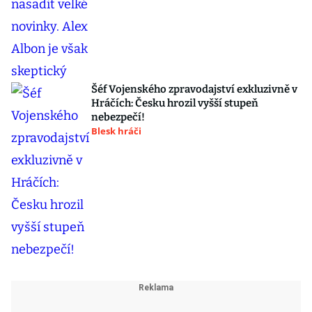
Šéf Vojenského zpravodajství exkluzivně v
Hráčích: Česku hrozil vyšší stupeň
nebezpečí!
Blesk hráči