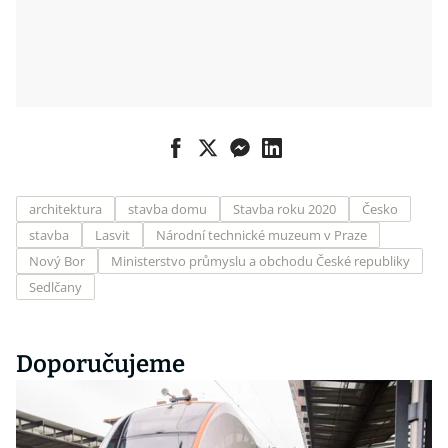
architektura
stavba domu
Stavba roku 2020
Česko
stavba
Lasvit
Národní technické muzeum v Praze
Nový Bor
Ministerstvo průmyslu a obchodu České republiky
Sedlčany
Doporučujeme