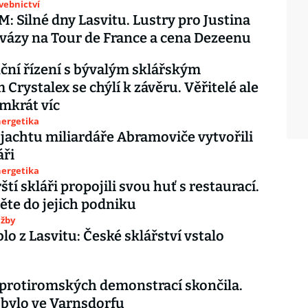
avebnictví
 Silné dny Lasvitu. Lustry pro Justina
 vázy na Tour de France a cena Dezeenu
ční řízení s bývalým sklářským
 Crystalex se chýlí k závěru. Věřitelé ale
smkrát víc
nergetika
 jachtu miliardáře Abramoviče vytvořili
áři
nergetika
tí skláři propojili svou huť s restaurací.
te do jejich podniku
užby
lo z Lasvitu: České sklářství vstalo
í protiromských demonstrací skončila.
bylo ve Varnsdorfu