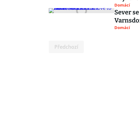
Domácí
Sever se
Varnsdo
Domácí
Předchozí