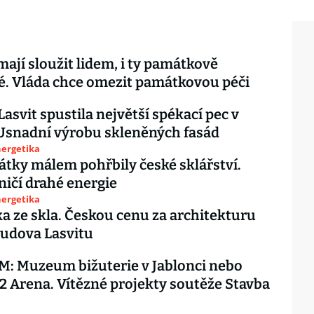
ají sloužit lidem, i ty památkově
. Vláda chce omezit památkovou péči
Lasvit spustila největší spékací pec v
Usnadní výrobu skleněných fasád
nergetika
tky málem pohřbily české sklářství.
ničí drahé energie
nergetika
 ze skla. Českou cenu za architekturu
budova Lasvitu
: Muzeum bižuterie v Jablonci nebo
2 Arena. Vítězné projekty soutěže Stavba