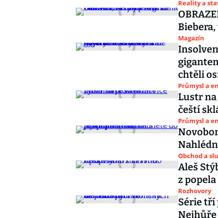
Reality a st
OBRAZEM:
Biebera,
Magazín
Insolven
gigantem
chtěli o
Průmysl a e
Lustr na
čeští skl
Průmysl a e
Novoborš
Nahlédně
Obchod a sl
Aleš Stýb
z popela
Rozhovory
Série tř
Nejhůře 