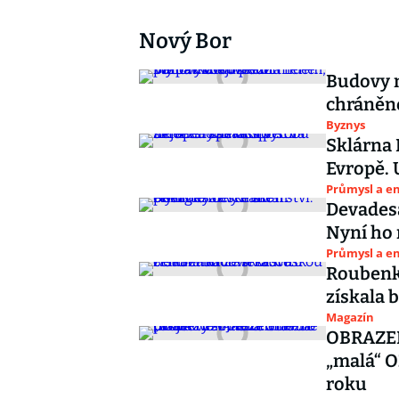
Nový Bor
Budovy m
chráněné
Byznys
Sklárna 
Evropě. 
Průmysl a e
Devadesá
Nyní ho 
Průmysl a e
Roubenka
získala 
Magazín
OBRAZEM
„malá“ O
roku