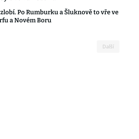
 zlobí. Po Rumburku a Šluknově to vře ve
rfu a Novém Boru
Další