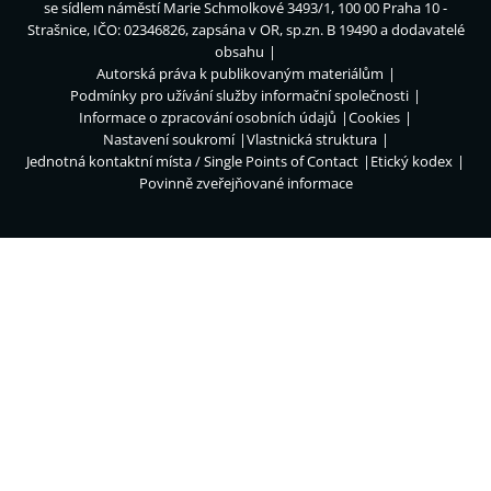
se sídlem náměstí Marie Schmolkové 3493/1, 100 00 Praha 10 -
Strašnice, IČO: 02346826, zapsána v OR, sp.zn. B 19490 a dodavatelé
obsahu
Autorská práva k publikovaným materiálům
Podmínky pro užívání služby informační společnosti
Informace o zpracování osobních údajů
Cookies
Nastavení soukromí
Vlastnická struktura
Jednotná kontaktní místa / Single Points of Contact
Etický kodex
Povinně zveřejňované informace