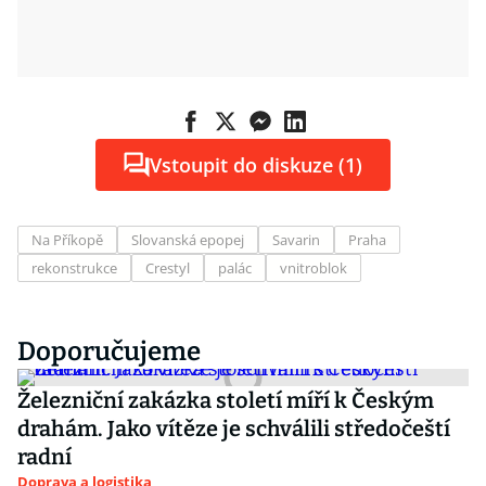
Vstoupit do diskuze (1)
Na Příkopě
Slovanská epopej
Savarin
Praha
rekonstrukce
Crestyl
palác
vnitroblok
Doporučujeme
Železniční zakázka století míří k Českým
drahám. Jako vítěze je schválili středočeští
radní
Doprava a logistika