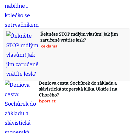
Řekněte STOP mdlým vlasům! Jak jim
zaručeně vrátíte lesk?
Reklama
Deniova cesta: Sochůrek do základu a
slávistická stoperská klika. Ukáže i na
Chorého?
iSport.cz