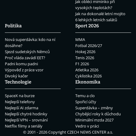
Jak obléci miminko při
vysokých teplotách?
Jak na dokonalé letní mojito
6 lehkých letních salátů
Politika
Sport 2026
Nová superdávka: kdo na ní
MMA
dosáhne?
Fotbal 2026/27
Sjezd sudetských Němců
Hokej 2026
Proč vláda zavádí EET?
Tenis 2026
Padni komu padni
F1 2026
Výpověď z práce vzor
Atletika 2026
Divoký kačer
Cyklistika 2026
Technologie
Ekonomika
SpaceX na burze
Temu a clo
Nejlepší telefony
Spořicí účty
Nejlepší AI zdarma
Superdávka – změny
Nejlepší chytré hodinky
Chybějící roky k důchodu
Nejlepší VPN – srovnání
Minimální mzda 2027
Netflix filmy a seriály
Vedro v práci
© 2001 - 2026 Copyright
CZECH NEWS CENTER a.s.