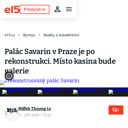
Předplatné
e15.cz
Byznys
Reality a stavebnictví
Palác Savarin v Praze je po
rekonstrukci. Místo kasina bude
galerie
Miffek Thuong Ly
1
11. září 2024
·
15:20