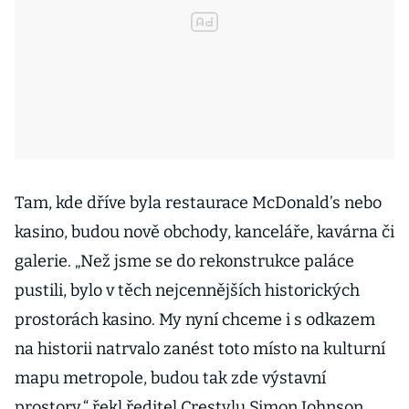
Tam, kde dříve byla restaurace McDonald’s nebo
kasino, budou nově obchody, kanceláře, kavárna či
galerie. „Než jsme se do rekonstrukce paláce
pustili, bylo v těch nejcennějších historických
prostorách kasino. My nyní chceme i s odkazem
na historii natrvalo zanést toto místo na kulturní
mapu metropole, budou tak zde výstavní
prostory,“ řekl ředitel Crestylu Simon Johnson.