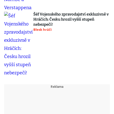
Šéf Vojenského zpravodajství exkluzivně v
Hráčích: Česku hrozil vyšší stupeň
nebezpečí!
Blesk hráči