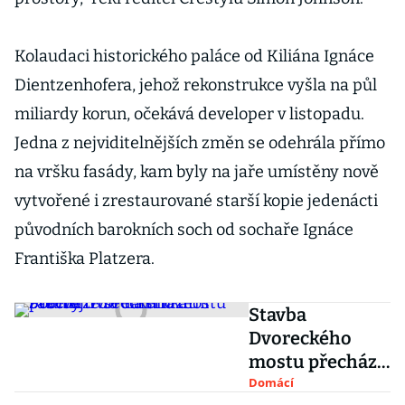
Kolaudaci historického paláce od Kiliána Ignáce
Dientzenhofera, jehož rekonstrukce vyšla na půl
miliardy korun, očekává developer v listopadu.
Jedna z nejviditelnějších změn se odehrála přímo
na vršku fasády, kam byly na jaře umístěny nově
vytvořené i zrestaurované starší kopie jedenácti
původních barokních soch od sochaře Ignáce
Františka Platzera.
Stavba
Dvoreckého
mostu přechází
do další fáze.
Domácí