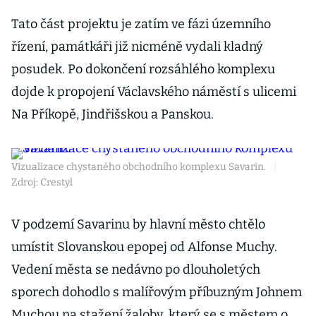
Tato část projektu je zatím ve fázi územního
řízení, památkáři již nicméně vydali kladný
posudek. Po dokončení rozsáhlého komplexu
dojde k propojení Václavského náměstí s ulicemi
Na Příkopě, Jindřišskou a Panskou.
Vizualizace chystaného obchodního komplexu Savarin.
|
Zdroj: Crestyl
V podzemí Savarinu by hlavní město chtělo
umístit Slovanskou epopej od Alfonse Muchy.
Vedení města se nedávno po dlouholetých
sporech dohodlo s malířovým příbuzným Johnem
Muchou na stažení žaloby, který se s městem o