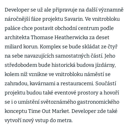
Podívejte se na
unikátní záběry
Developer se už ale připravuje na další významně
náročnější fáze projektu Savarin. Ve vnitrobloku
paláce chce postavit obchodní centrum podle
architekta Thomase Heatherwicka za deset
miliard korun. Komplex se bude skládat ze čtyř
na sebe navazujících samostatných částí. Jeho
středobodem bude historická budova jízdárny,
kolem níž vznikne ve vnitrobloku náměstí se
zahradou, kavárnami a restauracemi. Součástí
projektu budou také eventové prostory a hovoří
se i o umístění světoznámého gastronomického
konceptu Time Out Market. Developer zde také
vytvoří nový vstup do metra.