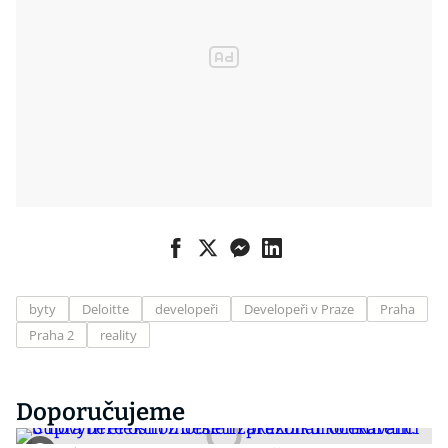
byty
Deloitte
developeři
Developeři v Praze
Praha
Praha 2
reality
Doporučujeme