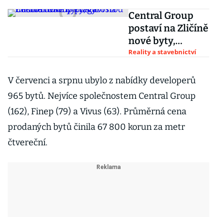
Central Group
postaví na Zličíně
nové byty,
vyrostou místo
Reality a stavebnictví
továrny Praga
V červenci a srpnu ubylo z nabídky developerů
965 bytů. Nejvíce společnostem Central Group
(162), Finep (79) a Vivus (63). Průměrná cena
prodaných bytů činila 67 800 korun za metr
čtvereční.