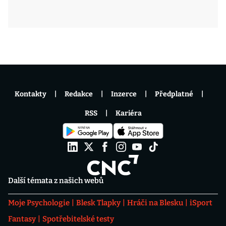
Kontakty
Redakce
Inzerce
Předplatné
RSS
Kariéra
Další témata z našich webů
Moje Psychologie
Blesk Tlapky
Hráči na Blesku
iSport
Fantasy
Spotřebitelské testy