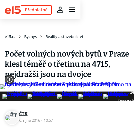
Předplatné
e15.cz
Byznys
Reality a stavebnictví
Počet volných nových bytů v Praze
klesl téměř o třetinu na 4715,
nejdražší jsou na dvojce
1
Fotogal
ČTK
6. října 2016
·
10:57