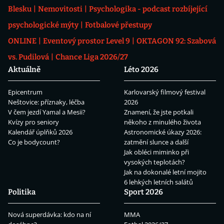
Blesku
Nemovitosti
Psychologika - podcast rozbíjející
psychologické mýty
Fotbalové přestupy
ONLINE
Eventový prostor Level 9
OKTAGON 92: Szabová
vs. Pudilová
Chance Liga 2026/27
Aktuálně
Léto 2026
Epicentrum
Karlovarský filmový festival
Neštovice: příznaky, léčba
2026
V čem jezdí Yamal a Mesii?
Znamení, že jste potkali
Kvízy pro seniory
někoho z minulého života
Kalendář úplňků 2026
Astronomické úkazy 2026:
Co je bodycount?
zatmění slunce a další
Jak obléci miminko při
vysokých teplotách?
Jak na dokonalé letní mojito
6 lehkých letních salátů
Politika
Sport 2026
Nová superdávka: kdo na ní
MMA