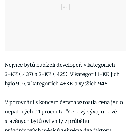
Nejvíce bytů nabízeli developeři v kategoriích
3+KK (1437) a 2+KK (1425). V kategorii 1+KK jich
bylo 907, v kategoriích 4+KK a vyšších 946.
V porovnání s koncem června vzrostla cena jen o
nepatrných 0,1 procenta. "Cenový vývoj u nově
stavěných bytů ovlivnily v průběhu
prázdninových měsíců zejména dva faktory.