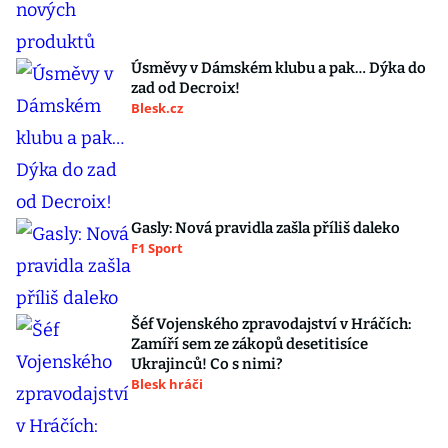
Úsměvy v Dámském klubu a pak… Dýka do
zad od Decroix!
Blesk.cz
Gasly: Nová pravidla zašla příliš daleko
F1 Sport
Šéf Vojenského zpravodajství v Hráčích:
Zamíří sem ze zákopů desetitisíce
Ukrajinců! Co s nimi?
Blesk hráči