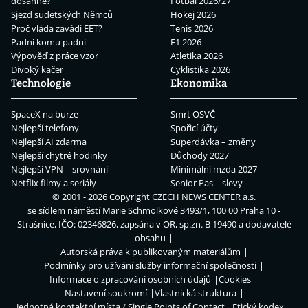
dosáhne?
Fotbal 2026/27
Sjezd sudetských Němců
Hokej 2026
Proč vláda zavádí EET?
Tenis 2026
Padni komu padni
F1 2026
Výpověď z práce vzor
Atletika 2026
Divoký kačer
Cyklistika 2026
Technologie
Ekonomika
SpaceX na burze
Smrt OSVČ
Nejlepší telefony
Spořicí účty
Nejlepší AI zdarma
Superdávka – změny
Nejlepší chytré hodinky
Důchody 2027
Nejlepší VPN – srovnání
Minimální mzda 2027
Netflix filmy a seriály
Senior Pas – slevy
© 2001 - 2026 Copyright
CZECH NEWS CENTER a.s.
se sídlem náměstí Marie Schmolkové 3493/1, 100 00 Praha 10 -
Strašnice, IČO: 02346826, zapsána v OR, sp.zn. B 19490 a dodavatelé
obsahu
Autorská práva k publikovaným materiálům
Podmínky pro užívání služby informační společnosti
Informace o zpracování osobních údajů
Cookies
Nastavení soukromí
Vlastnická struktura
Jednotná kontaktní místa / Single Points of Contact
Etický kodex