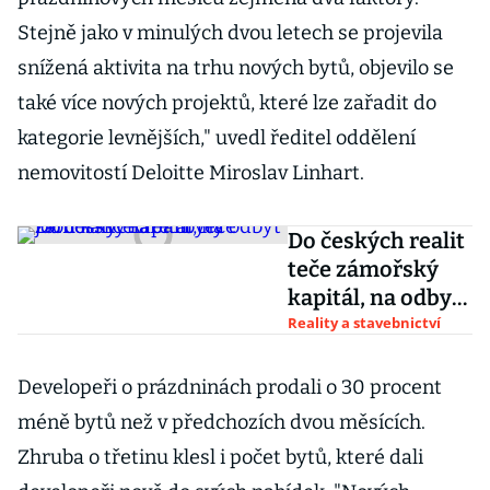
Stejně jako v minulých dvou letech se projevila
snížená aktivita na trhu nových bytů, objevilo se
také více nových projektů, které lze zařadit do
kategorie levnějších," uvedl ředitel oddělení
nemovitostí Deloitte Miroslav Linhart.
Do českých realit
teče zámořský
kapitál, na odbyt
jdou kanceláře i
Reality a stavebnictví
byty
Developeři o prázdninách prodali o 30 procent
méně bytů než v předchozích dvou měsících.
Zhruba o třetinu klesl i počet bytů, které dali