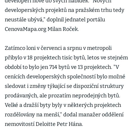
developeři nově do svých nabídek. "Nových
developerských projektů na pražském trhu tedy
neustále ubývá," doplnil jednatel portálu
CenovaMapa.org Milan Roček.
Zatímco loni v červenci a srpnu v metropoli
přibylo v 18 projektech tisíc bytů, letos ve stejném
období to bylo jen 714 bytů ve 13 projektech. "V
cenících developerských společností bylo možné
sledovat i změny týkající se dispoziční struktury
prodávaných, ale prozatím neprodejných bytů.
Velké a dražší byty byly v některých projektech
rozdělovány na menší," dodal manažer oddělení
nemovitostí Deloitte Petr Hána.