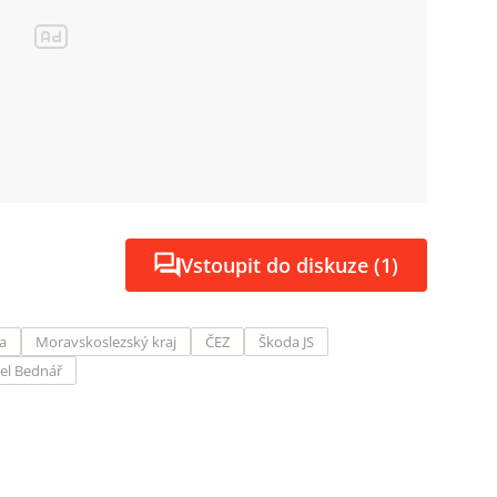
Vstoupit do diskuze (1)
a
Moravskoslezský kraj
ČEZ
Škoda JS
el Bednář