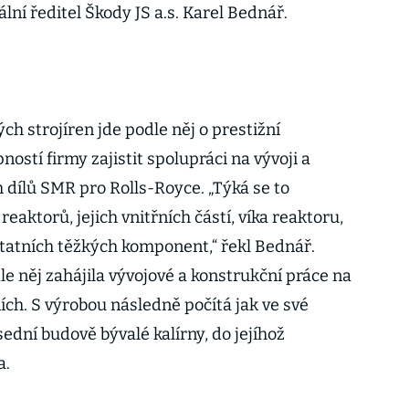
lní ředitel Škody JS a.s. Karel Bednář.
h strojíren jde podle něj o prestižní
ností firmy zajistit spolupráci na vývoji a
 dílů SMR pro Rolls-Royce. „Týká se to
eaktorů, jejich vnitřních částí, víka reaktoru,
atních těžkých komponent,“ řekl Bednář.
e něj zahájila vývojové a konstrukční práce na
ch. S výrobou následně počítá jak ve své
sední budově bývalé kalírny, do jejíhož
a.