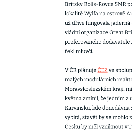
Britský Rolls-Royce SMR po
lokalitě Wylfa na ostrově A
už dříve fungovala jaderná
vládní organizace Great Br
preferovaného dodavatele 
řekl mluvčí.
V ČR plánuje
ČEZ
ve spolup
malých modulárních reakto
Moravskoslezském kraji, mi
května zmínil, že jedním z
Karvinsku, kde donedávna s
vybírá, stavět by se mohlo 
Česku by měl vzniknout v T