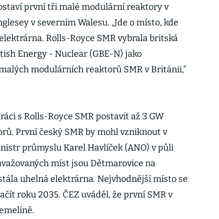
staví první tři malé modulární reaktory v
nglesey v severním Walesu. „Jde o místo, kde
 elektrárna. Rolls-Royce SMR vybrala britská
itish Energy - Nuclear (GBE-N) jako
malých modulárních reaktorů SMR v Británii,“
ráci s Rolls-Royce SMR postavit až 3 GW
rů. První český SMR by mohl vzniknout v
nistr průmyslu Karel Havlíček (ANO) v půli
 uvažovaných míst jsou Dětmarovice na
tála uhelná elektrárna. Nejvhodnější místo se
začít roku 2035. ČEZ uváděl, že první SMR v
emelíně.