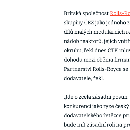
Britská společnost
Rolls-R
skupiny ČEZ jako jednoho z
dílů malých modulárních r
nádob reaktorů, jejich vnit
okruhu, řekl dnes ČTK mluv
dohodu mezi oběma firmami
Partnerství Rolls-Royce se Š
dodavatele, řekl.
„Jde o zcela zásadní posun.
konkurenci jako ryze český 
dodavatelského řetězce pr
bude mít zásadní roli na pr