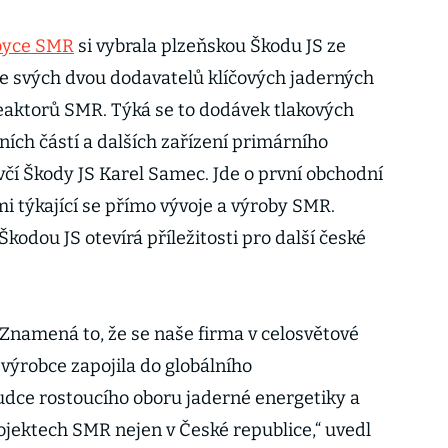
oyce SMR
si vybrala plzeňskou Škodu JS ze
e svých dvou dodavatelů klíčových jaderných
eaktorů SMR. Týká se to dodávek tlakových
řních částí a dalších zařízení primárního
čí Škody JS Karel Samec. Jde o první obchodní
 týkající se přímo vývoje a výroby SMR.
kodou JS otevírá příležitosti pro další české
 Znamená to, že se naše firma v celosvětové
výrobce zapojila do globálního
udce rostoucího oboru jaderné energetiky a
ojektech SMR nejen v České republice,“ uvedl