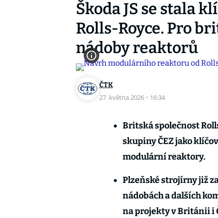
Škoda JS se stala 
Rolls-Royce. Pro br
nádoby reaktorů
ČTK
27. května 2026
·
16:34
Britská společnost Rol
skupiny ČEZ jako klíčo
modulární reaktory.
Plzeňské strojírny již 
nádobách a dalších ko
na projekty v Británii i