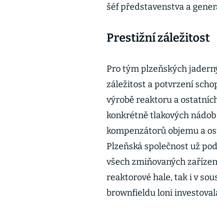
šéf představenstva a generá
Prestižní záležitost
Pro tým plzeňských jadernýc
záležitost a potvrzení schop
výrobě reaktoru a ostatních
konkrétně tlakových nádob r
kompenzátorů objemu a ost
Plzeňská společnost už podl
všech zmiňovaných zařízení
reaktorové hale, tak i v sou
brownfieldu loni investoval