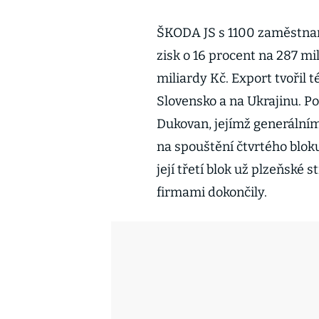
ŠKODA JS s 1100 zaměstnan
zisk o 16 procent na 287 mi
miliardy Kč. Export tvořil 
Slovensko a na Ukrajinu. Po
Dukovan, jejímž generálním
na spouštění čtvrtého blok
její třetí blok už plzeňské 
firmami dokončily.