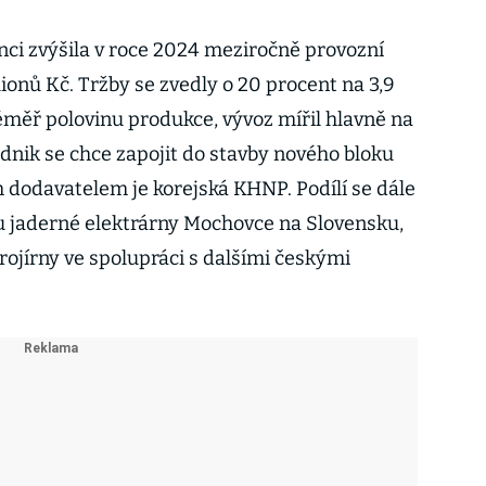
ci zvýšila v roce 2024 meziročně provozní
lionů Kč. Tržby se zvedly o 20 procent na 3,9
téměř polovinu produkce, vývoz mířil hlavně na
dnik se chce zapojit do stavby nového bloku
 dodavatelem je korejská KHNP. Podílí se dále
u jaderné elektrárny Mochovce na Slovensku,
strojírny ve spolupráci s dalšími českými