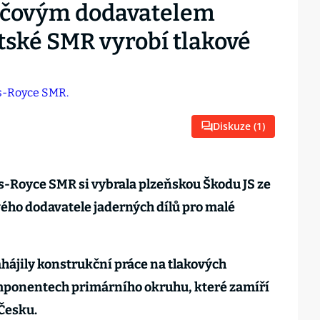
klíčovým dodavatelem
itské SMR vyrobí tlakové
Diskuze (
1
)
ls-Royce SMR si vybrala plzeňskou Škodu JS ze
vého dodavatele jaderných dílů pro malé
zahájily konstrukční práce na tlakových
mponentech primárního okruhu, které zamíří
 Česku.