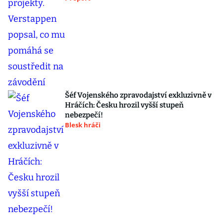
Šéf Vojenského zpravodajství exkluzivně v
Hráčích: Česku hrozil vyšší stupeň
nebezpečí!
Blesk hráči