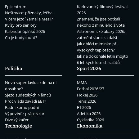
Epicentrum
Karlovarský filmový festival
Neštovice: příznaky, léčba
2026
V čem jezdí Yamal a Mesii?
Znamení, že jste potkali
Kvízy pro seniory
někoho z minulého života
Kalendář úplňků 2026
Astronomické úkazy 2026:
Co je bodycount?
zatmění slunce a další
Jak obléci miminko při
vysokých teplotách?
Jak na dokonalé letní mojito
6 lehkých letních salátů
Politika
Sport 2026
Nová superdávka: kdo na ní
MMA
dosáhne?
Fotbal 2026/27
Sjezd sudetských Němců
Hokej 2026
Proč vláda zavádí EET?
Tenis 2026
Padni komu padni
F1 2026
Výpověď z práce vzor
Atletika 2026
Divoký kačer
Cyklistika 2026
Technologie
Ekonomika