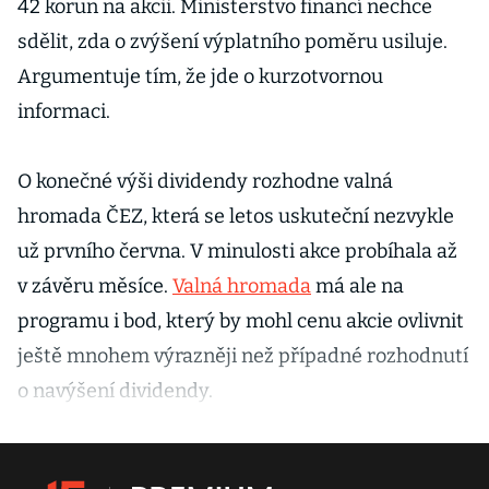
42 korun na akcii. Ministerstvo financí nechce
sdělit, zda o zvýšení výplatního poměru usiluje.
Argumentuje tím, že jde o kurzotvornou
informaci.
O konečné výši dividendy rozhodne valná
hromada ČEZ, která se letos uskuteční nezvykle
už prvního června. V minulosti akce probíhala až
v závěru měsíce.
Valná hromada
má ale na
programu i bod, který by mohl cenu akcie ovlivnit
ještě mnohem výrazněji než případné rozhodnutí
o navýšení dividendy.