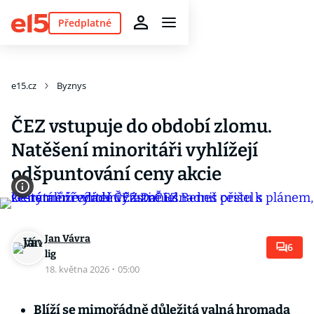
Předplatné
e15.cz
Byznys
ČEZ vstupuje do období zlomu.
Natěšení minoritáři vyhlížejí
odšpuntování ceny akcie
Jan Vávra
6
lig
18. května 2026
·
05:00
Blíží se mimořádně důležitá valná hromada