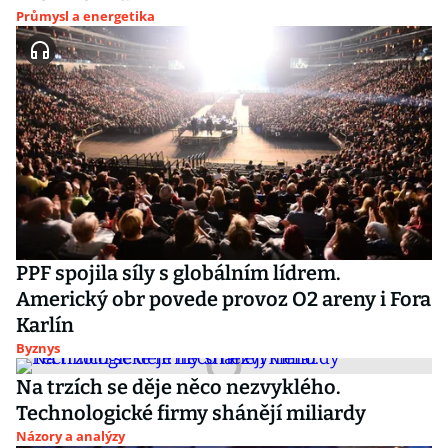
Průmysl a energetika
PPF spojila síly s globálním lídrem.
Americký obr povede provoz O2 areny i Fora
Karlín
Byznys
Na trzích se děje něco nezvyklého.
Technologické firmy shánějí miliardy
Názory a analýzy