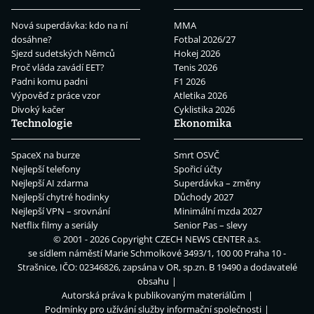
Nová superdávka: kdo na ní
MMA
dosáhne?
Fotbal 2026/27
Sjezd sudetských Němců
Hokej 2026
Proč vláda zavádí EET?
Tenis 2026
Padni komu padni
F1 2026
Výpověď z práce vzor
Atletika 2026
Divoký kačer
Cyklistika 2026
Technologie
Ekonomika
SpaceX na burze
Smrt OSVČ
Nejlepší telefony
Spořicí účty
Nejlepší AI zdarma
Superdávka – změny
Nejlepší chytré hodinky
Důchody 2027
Nejlepší VPN – srovnání
Minimální mzda 2027
Netflix filmy a seriály
Senior Pas – slevy
© 2001 - 2026 Copyright
CZECH NEWS CENTER a.s.
se sídlem náměstí Marie Schmolkové 3493/1, 100 00 Praha 10 -
Strašnice, IČO: 02346826, zapsána v OR, sp.zn. B 19490 a dodavatelé
obsahu
Autorská práva k publikovaným materiálům
Podmínky pro užívání služby informační společnosti