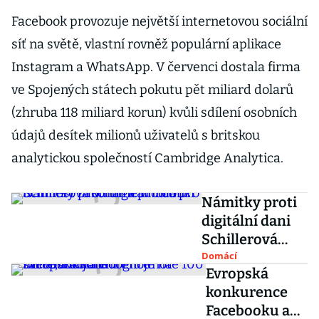
Facebook provozuje největší internetovou sociální
síť na světě, vlastní rovněž populární aplikace
Instagram a WhatsApp. V červenci dostala firma
ve Spojených státech pokutu pět miliard dolarů
(zhruba 118 miliard korun) kvůli sdílení osobních
údajů desítek milionů uživatelů s britskou
analytickou společností Cambridge Analytica.
Námitky proti
digitální dani
Schillerová
odmítá. Lhůtu
Domácí
Evropská
pro účinnost
konkurence
zákona
Facebooku a
neprodlouží