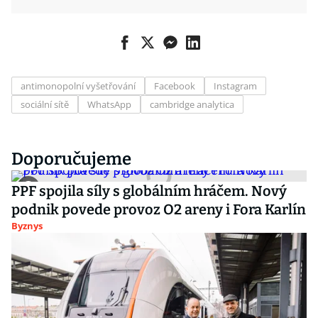
antimonopolní vyšetřování
Facebook
Instagram
sociální sítě
WhatsApp
cambridge analytica
Doporučujeme
PPF spojila síly s globálním hráčem. Nový
podnik povede provoz O2 areny i Fora Karlín
Byznys