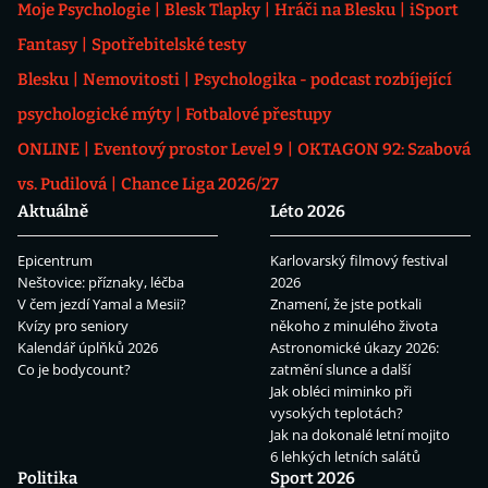
Moje Psychologie
Blesk Tlapky
Hráči na Blesku
iSport
Fantasy
Spotřebitelské testy
Blesku
Nemovitosti
Psychologika - podcast rozbíjející
psychologické mýty
Fotbalové přestupy
ONLINE
Eventový prostor Level 9
OKTAGON 92: Szabová
vs. Pudilová
Chance Liga 2026/27
Aktuálně
Léto 2026
Epicentrum
Karlovarský filmový festival
Neštovice: příznaky, léčba
2026
V čem jezdí Yamal a Mesii?
Znamení, že jste potkali
Kvízy pro seniory
někoho z minulého života
Kalendář úplňků 2026
Astronomické úkazy 2026:
Co je bodycount?
zatmění slunce a další
Jak obléci miminko při
vysokých teplotách?
Jak na dokonalé letní mojito
6 lehkých letních salátů
Politika
Sport 2026