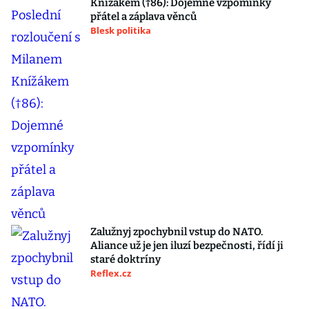
Knížákem (†86): Dojemné vzpomínky
přátel a záplava věnců
Blesk politika
Zalužnyj zpochybnil vstup do NATO.
Aliance už je jen iluzí bezpečnosti, řídí ji
staré doktríny
Reflex.cz