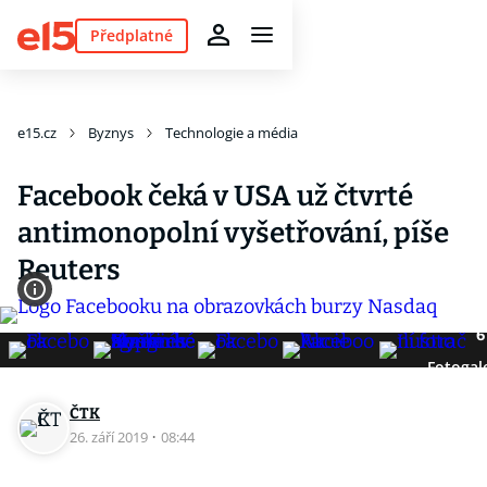
Předplatné
e15.cz
Byznys
Technologie a média
Facebook čeká v USA už čtvrté
antimonopolní vyšetřování, píše
Reuters
6
Fotogal
ČTK
26. září 2019
·
08:44