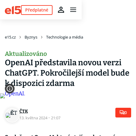
Předplatné
e15.cz
Byznys
Technologie a média
Aktualizováno
OpenAI představila novou verzi
ChatGPT. Pokročilejší model bude
k dispozici zdarma
ČTK
0
13. května 2024
·
21:07