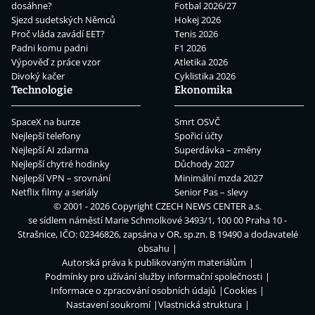
dosáhne?
Fotbal 2026/27
Sjezd sudetských Němců
Hokej 2026
Proč vláda zavádí EET?
Tenis 2026
Padni komu padni
F1 2026
Výpověď z práce vzor
Atletika 2026
Divoký kačer
Cyklistika 2026
Technologie
Ekonomika
SpaceX na burze
Smrt OSVČ
Nejlepší telefony
Spořicí účty
Nejlepší AI zdarma
Superdávka – změny
Nejlepší chytré hodinky
Důchody 2027
Nejlepší VPN – srovnání
Minimální mzda 2027
Netflix filmy a seriály
Senior Pas – slevy
© 2001 - 2026 Copyright
CZECH NEWS CENTER a.s.
se sídlem náměstí Marie Schmolkové 3493/1, 100 00 Praha 10 -
Strašnice, IČO: 02346826, zapsána v OR, sp.zn. B 19490 a dodavatelé
obsahu
Autorská práva k publikovaným materiálům
Podmínky pro užívání služby informační společnosti
Informace o zpracování osobních údajů
Cookies
Nastavení soukromí
Vlastnická struktura