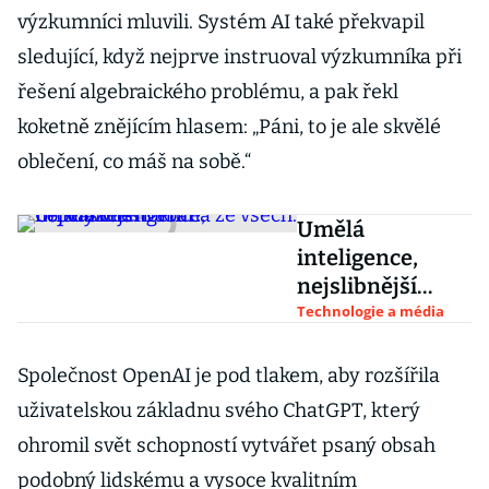
výzkumníci mluvili. Systém AI také překvapil
sledující, když nejprve instruoval výzkumníka při
řešení algebraického problému, a pak řekl
koketně znějícím hlasem: „Páni, to je ale skvělé
oblečení, co máš na sobě.“
Umělá
inteligence,
nejslibnější
bublina ze
Technologie a média
všech. Co když
tentokrát
Společnost OpenAI je pod tlakem, aby rozšířila
nepraskne?
uživatelskou základnu svého ChatGPT, který
ohromil svět schopností vytvářet psaný obsah
podobný lidskému a vysoce kvalitním