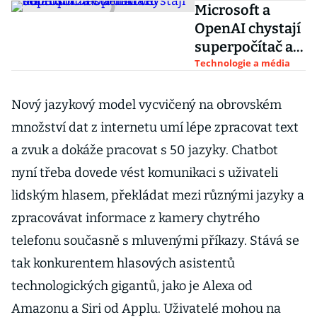
Microsoft a
OpenAI chystají
superpočítač a
datové centrum
Technologie a média
za sto miliard
dolarů
Nový jazykový model vycvičený na obrovském
množství dat z internetu umí lépe zpracovat text
a zvuk a dokáže pracovat s 50 jazyky. Chatbot
nyní třeba dovede vést komunikaci s uživateli
lidským hlasem, překládat mezi různými jazyky a
zpracovávat informace z kamery chytrého
telefonu současně s mluvenými příkazy. Stává se
tak konkurentem hlasových asistentů
technologických gigantů, jako je Alexa od
Amazonu a Siri od Applu. Uživatelé mohou na