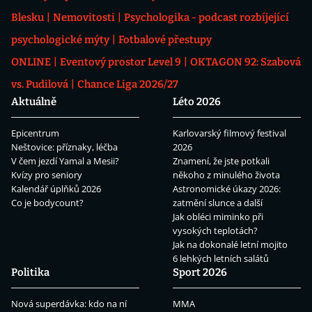
Blesku
Nemovitosti
Psychologika - podcast rozbíjející
psychologické mýty
Fotbalové přestupy
ONLINE
Eventový prostor Level 9
OKTAGON 92: Szabová
vs. Pudilová
Chance Liga 2026/27
Aktuálně
Léto 2026
Epicentrum
Karlovarský filmový festival
Neštovice: příznaky, léčba
2026
V čem jezdí Yamal a Mesii?
Znamení, že jste potkali
Kvízy pro seniory
někoho z minulého života
Kalendář úplňků 2026
Astronomické úkazy 2026:
Co je bodycount?
zatmění slunce a další
Jak obléci miminko při
vysokých teplotách?
Jak na dokonalé letní mojito
6 lehkých letních salátů
Politika
Sport 2026
Nová superdávka: kdo na ní
MMA