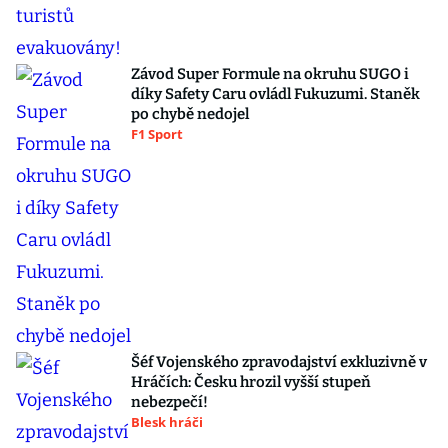
Závod Super Formule na okruhu SUGO i
díky Safety Caru ovládl Fukuzumi. Staněk
po chybě nedojel
F1 Sport
Šéf Vojenského zpravodajství exkluzivně v
Hráčích: Česku hrozil vyšší stupeň
nebezpečí!
Blesk hráči