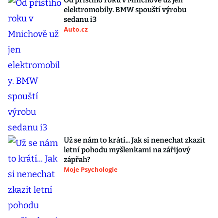
Od příštího roku v Mnichově už jen
elektromobily. BMW spouští výrobu
sedanu i3
Auto.cz
Už se nám to krátí... Jak si nenechat zkazit
letní pohodu myšlenkami na zářijový
zápřah?
Moje Psychologie