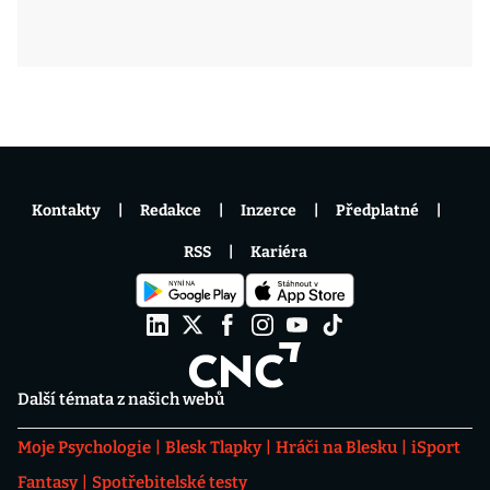
Kontakty
Redakce
Inzerce
Předplatné
RSS
Kariéra
Další témata z našich webů
Moje Psychologie
Blesk Tlapky
Hráči na Blesku
iSport
Fantasy
Spotřebitelské testy