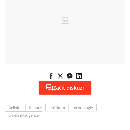
Začít diskuzi
Delloite
finance
průzkum
technologie
umělá inteligence