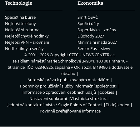
Technologie
Ekonomika
SpaceX na burze
Smrt OSVČ
Nejlepší telefony
Spořicí účty
Nejlepší AI zdarma
Superdávka – změny
Nejlepší chytré hodinky
Důchody 2027
Nejlepší VPN – srovnání
Minimální mzda 2027
Netflix filmy a seriály
Senior Pas – slevy
© 2001 - 2026 Copyright
CZECH NEWS CENTER a.s.
se sídlem náměstí Marie Schmolkové 3493/1, 100 00 Praha 10 -
Strašnice, IČO: 02346826, zapsána v OR, sp.zn. B 19490 a dodavatelé
obsahu
Autorská práva k publikovaným materiálům
Podmínky pro užívání služby informační společnosti
Informace o zpracování osobních údajů
Cookies
Nastavení soukromí
Vlastnická struktura
Jednotná kontaktní místa / Single Points of Contact
Etický kodex
Povinně zveřejňované informace