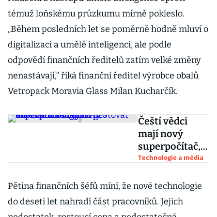
témuž loňskému průzkumu mírně pokleslo.
„Během posledních let se poměrně hodně mluví o
digitalizaci a umělé inteligenci, ale podle
odpovědí finančních ředitelů zatím velké změny
nenastávají,“ říká finanční ředitel výrobce obalů
Vetropack Moravia Glass Milan Kucharčík.
Čeští vědci
mají nový
superpočítač,
bude testovat
Technologie a média
umělou
inteligenci pro
Pětina finančních šéfů míní, že nové technologie
autonomní
do deseti let nahradí část pracovníků. Jejich
vozy