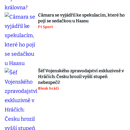
Câmara se vyjádřil ke spekulacím, které ho
pojí se sedačkou u Haasu
F1 Sport
Šéf Vojenského zpravodajství exkluzivně v
Hráčích: Česku hrozil vyšší stupeň
nebezpečí!
Blesk hráči