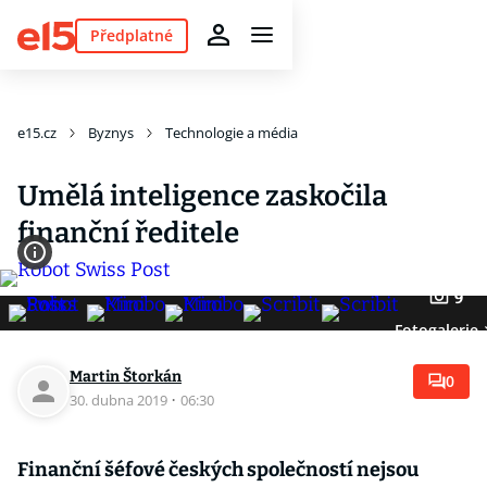
Předplatné
e15.cz
Byznys
Technologie a média
Umělá inteligence zaskočila
finanční ředitele
9
Fotogalerie
Martin Štorkán
0
30. dubna 2019
·
06:30
Finanční šéfové českých společností nejsou