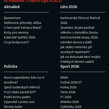
vs. Pudilová
Chance Liga 2026/27
Aktuálně
Léto 2026
Epicentrum
Karlovarský filmový festival
Neštovice: příznaky, léčba
2026
V čem jezdí Yamal a Mesii?
Znamení, že jste potkali
Kvízy pro seniory
někoho z minulého života
Kalendář úplňků 2026
Astronomické úkazy 2026:
Co je bodycount?
zatmění slunce a další
Jak obléci miminko při
vysokých teplotách?
Jak na dokonalé letní mojito
6 lehkých letních salátů
Politika
Sport 2026
Nová superdávka: kdo na ní
MMA
dosáhne?
Fotbal 2026/27
Sjezd sudetských Němců
Hokej 2026
Proč vláda zavádí EET?
Tenis 2026
Padni komu padni
F1 2026
Výpověď z práce vzor
Atletika 2026
Divoký kačer
Cyklistika 2026