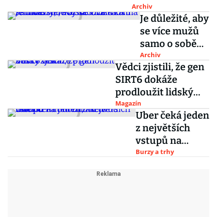
situace na
Archiv
Microsoftu
Je důležité, aby
Donbase zůstává
se více mužů
neutěšená
samo o sobě
označovalo za
Archiv
Vědci zjistili, že gen
feministy, říká
SIRT6 dokáže
socioložka
prodloužit lidský
Nina Fárová
věk
Magazín
Uber čeká jeden
z největších
vstupů na
burzu, akcie
Burzy a trhy
mohou mít
hodnotu dvou
bilionů