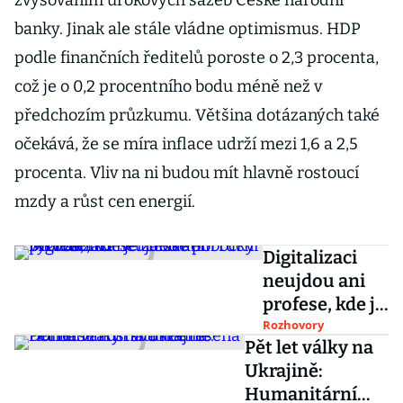
zvyšováním úrokových sazeb České národní
banky. Jinak ale stále vládne optimismus. HDP
podle finančních ředitelů poroste o 2,3 procenta,
což je o 0,2 procentního bodu méně než v
předchozím průzkumu. Většina dotázaných také
očekává, že se míra inflace udrží mezi 1,6 a 2,5
procenta. Vliv na ni budou mít hlavně rostoucí
mzdy a růst cen energií.
Digitalizaci
neujdou ani
profese, kde je
základem
Rozhovory
Pět let války na
ruční výroba,
Ukrajině:
říká šéf české
Humanitární
pobočky