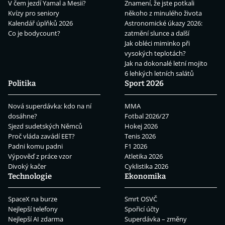
V čem jezdí Yamal a Mesii?
Znamení, že jste potkali
Kvízy pro seniory
někoho z minulého života
Kalendář úplňků 2026
Astronomické úkazy 2026:
Co je bodycount?
zatmění slunce a další
Jak obléci miminko při
vysokých teplotách?
Jak na dokonalé letní mojito
6 lehkých letních salátů
Politika
Sport 2026
Nová superdávka: kdo na ní
MMA
dosáhne?
Fotbal 2026/27
Sjezd sudetských Němců
Hokej 2026
Proč vláda zavádí EET?
Tenis 2026
Padni komu padni
F1 2026
Výpověď z práce vzor
Atletika 2026
Divoký kačer
Cyklistika 2026
Technologie
Ekonomika
SpaceX na burze
Smrt OSVČ
Nejlepší telefony
Spořicí účty
Nejlepší AI zdarma
Superdávka – změny