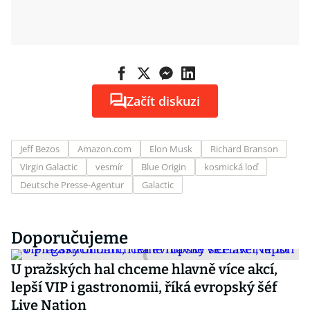
Začít diskuzi
Jeff Bezos
Amazon.com
Elon Musk
Richard Branson
Virgin Galactic
vesmír
Blue Origin
kosmická loď
Deutsche Presse-Agentur
Galactic
Doporučujeme
U pražských hal chceme hlavně více akcí,
lepší VIP i gastronomii, říká evropský šéf
Live Nation