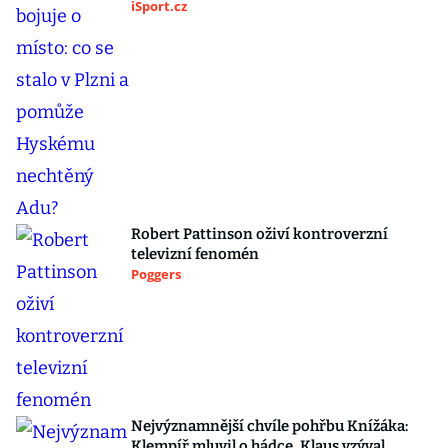
iSport.cz
Robert Pattinson oživí kontroverzní
televizní fenomén
Poggers
Nejvýznamnější chvíle pohřbu Knížáka:
Klempíř mluvil o hádce, Klaus vzýval