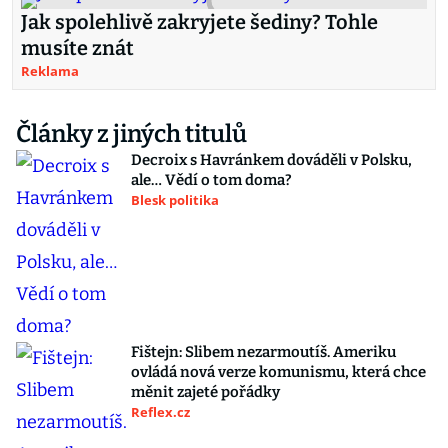
Jak spolehlivě zakryjete šediny? Tohle
musíte znát
Reklama
Články z jiných titulů
Decroix s Havránkem dováděli v Polsku,
ale… Vědí o tom doma?
Blesk politika
Fištejn: Slibem nezarmoutíš. Ameriku
ovládá nová verze komunismu, která chce
měnit zajeté pořádky
Reflex.cz