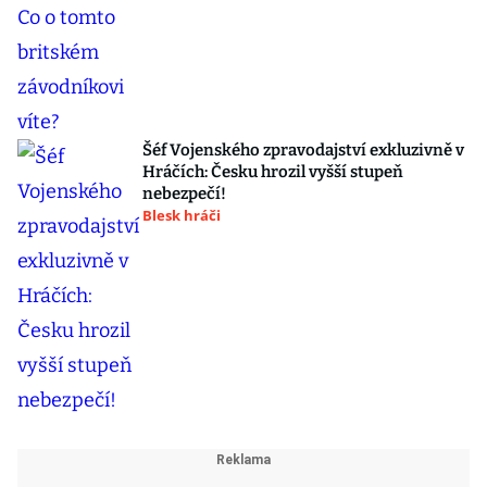
Šéf Vojenského zpravodajství exkluzivně v
Hráčích: Česku hrozil vyšší stupeň
nebezpečí!
Blesk hráči