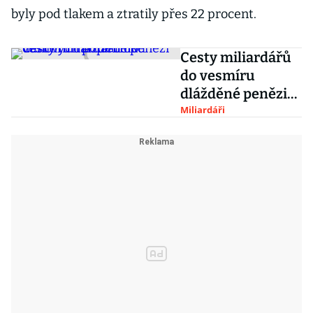
byly pod tlakem a ztratily přes 22 procent.
Cesty miliardářů
do vesmíru
dlážděné penězi
daňových
Miliardáři
poplatníků