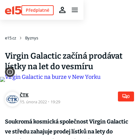
Předplatné
e15.cz
Byznys
Virgin Galactic začíná prodávat
lístky na let do vesmíru
ČTK
0
15. února 2022
·
19:29
Soukromá kosmická společnost Virgin Galactic
ve středu zahajuje prodej lístků na lety do