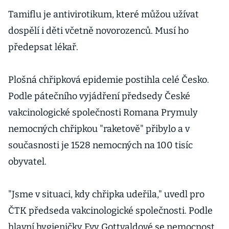
Tamiflu je antivirotikum, které můžou užívat
dospělí i děti včetně novorozenců. Musí ho
předepsat lékař.
Plošná chřipková epidemie postihla celé Česko.
Podle pátečního vyjádření předsedy České
vakcinologické společnosti Romana Prymuly
nemocných chřipkou "raketově" přibylo a v
současnosti je 1528 nemocných na 100 tisíc
obyvatel.
"Jsme v situaci, kdy chřipka udeřila," uvedl pro
ČTK předseda vakcinologické společnosti. Podle
hlavní hygieničky Evy Gottvaldové se nemocnost