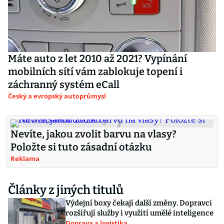
Máte auto z let 2010 až 2021? Vypínání
mobilních sítí vám zablokuje topení i
záchranný systém eCall
Český a evropský autoprůmysl
Nevíte, jakou zvolit barvu na vlasy?
Položte si tuto zásadní otázku
Reklama
Články z jiných titulů
Výdejní boxy čekají další změny. Dopravci
rozšiřují služby i využití umělé inteligence
Doprava a logistika