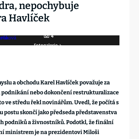
ádra, nepochybuje
ra Havlíček
4
Fotogalerie
yslu a obchodu Karel Havlíček považuje za
u podnikání nebo dokončení restrukturalizace
to ve středu řekl novinářům. Uvedl, že počítá s
u postu skončí jako předseda představenstva
h podniků a živnostníků. Podotkl, že finální
í ministrem je na prezidentovi Miloši