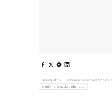
Andrej Babiš
Asociace malých a středních 
ministr průmyslu a obchodu