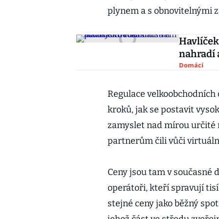
plynem a s obnovitelnými zd
Havlíče
nahradí
Domácí
Regulace velkoobchodních c
kroků, jak se postavit vys
zamyslet nad mírou určité
partnerům čili vůči virtuá
Ceny jsou tam v současné 
operátoři, kteří spravují tis
stejné ceny jako běžný spot