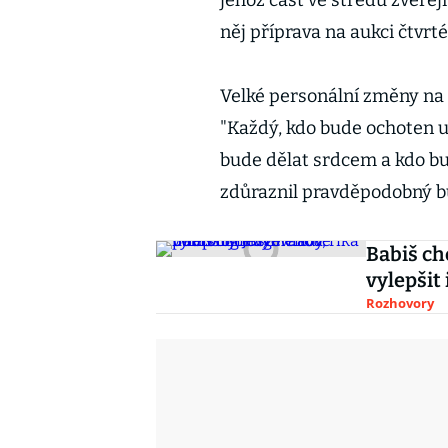
jehož část ve středu zveřej
něj příprava na aukci čtvrt
Velké personální změny na 
"Každý, kdo bude ochoten 
bude dělat srdcem a kdo bu
zdůraznil pravděpodobný b
Babiš c
vylepšit 
Rozhovory