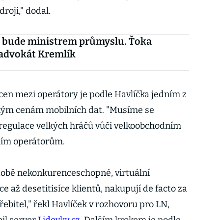
roji," dodal.
k bude ministrem průmyslu. Ťoka
 advokát Kremlík
en mezi operátory je podle Havlíčka jedním z
okým cenám mobilních dat. "Musíme se
 regulace velkých hráčů vůči velkoobchodním
lním operátorům.
době nekonkurenceschopné, virtuální
íce až desetitisíce klientů, nakupují de facto za
řebitel," řekl Havlíček v rozhovoru pro LN,