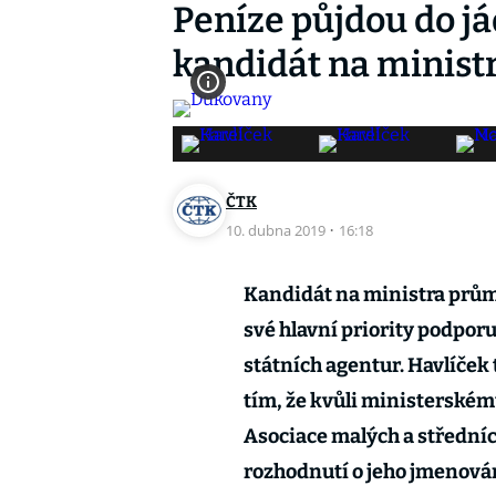
Peníze půjdou do j
kandidát na minist
ČTK
10. dubna 2019
·
16:18
Kandidát na ministra prům
své hlavní priority podpor
státních agentur. Havlíček 
tím, že kvůli ministerském
Asociace malých a středníc
rozhodnutí o jeho jmenován