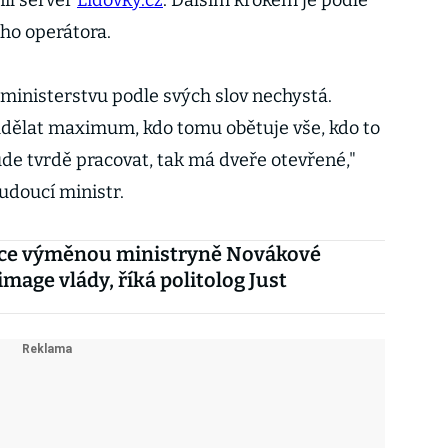
nil server
Lidovky.cz
. Dalším krokem je podle
ého operátora.
ministerstvu podle svých slov nechystá.
udělat maximum, kdo tomu obětuje vše, kdo to
de tvrdě pracovat, tak má dveře otevřené,"
udoucí ministr.
hce výměnou ministryně Novákové
image vlády, říká politolog Just