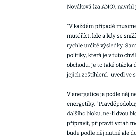
Nováková (za ANO), navrhl
"V každém případě musíme 
musí říct, kde a kdy se sníž
rychle určité výsledky. Sam
politiky, která je v tuto ch
obchodu. Je to také otázka 
jejich zeštíhlení," uvedl ve
V energetice je podle něj 
energetiky. "Pravděpodobný
dalšího bloku, ne-li dvou b
připravit, připravit vztah m
bude podle něj nutné ale do