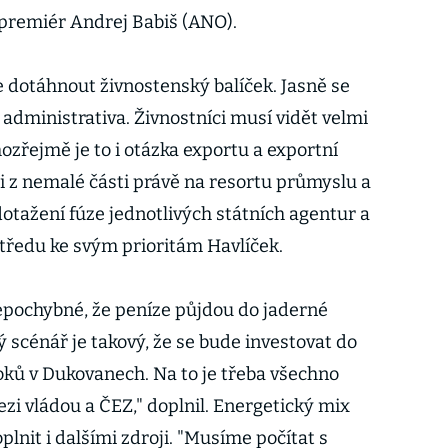
 premiér Andrej Babiš (ANO).
dotáhnout živnostenský balíček. Jasně se
í administrativa. Živnostníci musí vidět velmi
ozřejmě je to i otázka exportu a exportní
víli z nemalé části právě na resortu průmyslu a
dotažení fúze jednotlivých státních agentur a
 středu ke svým prioritám Havlíček.
nepochybné, že peníze půjdou do jaderné
 scénář je takový, že se bude investovat do
loků v Dukovanech. Na to je třeba všechno
ezi vládou a ČEZ," doplnil. Energetický mix
plnit i dalšími zdroji. "Musíme počítat s