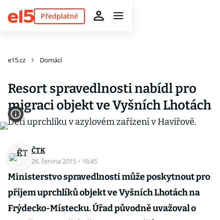
Předplatné
e15.cz
Domácí
Resort spravedlnosti nabídl pro
migraci objekt ve Vyšních Lhotách
ČTK
26. června 2015
·
16:45
Ministerstvo spravedlnosti může poskytnout pro
příjem uprchlíků objekt ve Vyšních Lhotách na
Frýdecko-Místecku. Úřad původně uvažoval o