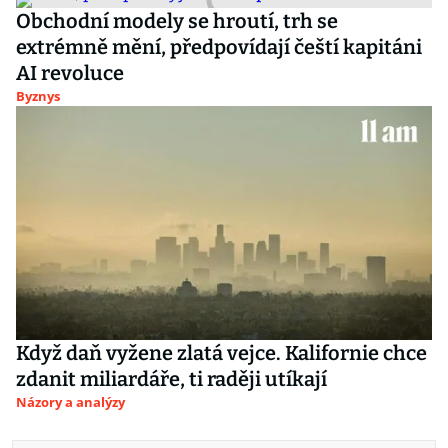
Obchodní modely se hroutí, trh se
extrémně mění, předpovídají čeští kapitáni
AI revoluce
Byznys
Když daň vyžene zlatá vejce. Kalifornie chce
zdanit miliardáře, ti raději utíkají
Názory a analýzy