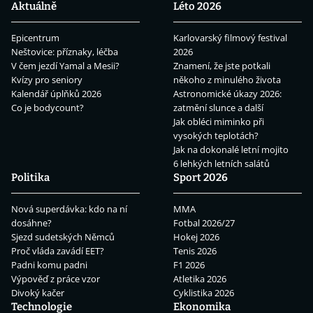
Aktuálně
Léto 2026
Epicentrum
Karlovarský filmový festival
Neštovice: příznaky, léčba
2026
V čem jezdí Yamal a Mesii?
Znamení, že jste potkali
Kvízy pro seniory
někoho z minulého života
Kalendář úplňků 2026
Astronomické úkazy 2026:
Co je bodycount?
zatmění slunce a další
Jak obléci miminko při
vysokých teplotách?
Jak na dokonalé letní mojito
6 lehkých letních salátů
Politika
Sport 2026
Nová superdávka: kdo na ní
MMA
dosáhne?
Fotbal 2026/27
Sjezd sudetských Němců
Hokej 2026
Proč vláda zavádí EET?
Tenis 2026
Padni komu padni
F1 2026
Výpověď z práce vzor
Atletika 2026
Divoký kačer
Cyklistika 2026
Technologie
Ekonomika