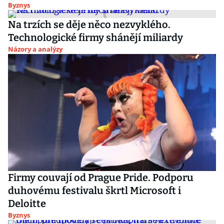
Byznys
Na trzích se děje něco nezvyklého.
Technologické firmy shánějí miliardy
Názory a analýzy
Firmy couvají od Prague Pride. Podporu
duhovému festivalu škrtl Microsoft i
Deloitte
Byznys