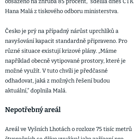
obsazeno na zhruba 85 procent,“ sdělila dnes ČTK
Hana Malá z tiskového odboru ministerstva.
Česko je prý na případný nárůst uprchlíků a
navyšování kapacit standardně připraveno. Pro
různé situace existují krizové plány. „Máme
například obecně vytipované prostory, které je
možné využít. V tuto chvíli je předčasné
odhadovat, jaká z možných řešení budou
aktuální,“ doplnila Malá.
Nepotřebný areál
Areál ve Vyšních Lhotách o rozloze 75 tisíc metrů