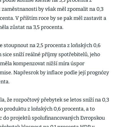
 podle komise klesne na 3,5 procenta z
t zaměstnanosti by však měl zpomalit na 0,3
centa. V příštím roce by se pak měl zastavit a
la zůstat na 3,5 procenta.
ce stoupnout na 2,5 procenta z loňských 0,6
 sice sníží reálné příjmy spotřebitelů, jeho
 měla kompenzovat nižší míra úspor
ise. Napřesrok by inflace podle její prognózy
nta.
, že rozpočtový přebytek se letos sníží na 0,3
 produktu z loňských 0,6 procenta, a to
ic do projektů spolufinancovaných Evropskou