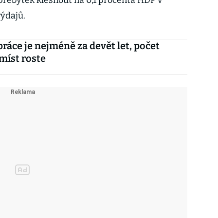
 přebytek klesnout na 0,1 procenta HDP v
výdajů.
práce je nejméně za devět let, počet
míst roste