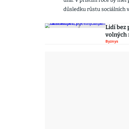
unií. V příštím roce by měl
důsledku růstu sociálních 
Lidí bez 
volných 
Byznys