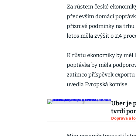
Za růstem české ekonomiky
především domácí poptávka
příznivé podmínky na trhu p
letos měla zvýšit o 2,4 proc
K růstu ekonomiky by měl l
poptávka by měla podporova
zatímco příspěvek exportu 
uvedla Evropská komise.
Uber je 
tvrdí po
Doprava a lo