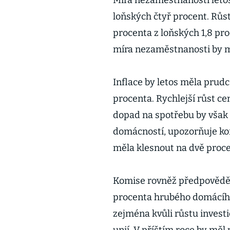
Míra nezaměstnanosti letos
loňských čtyř procent. Růs
procenta z loňských 1,8 pro
míra nezaměstnanosti by mě
Inflace by letos měla prud
procenta. Rychlejší růst cen
dopad na spotřebu by však
domácností, upozorňuje kom
měla klesnout na dvě proce
Komise rovněž předpověděla
procenta hrubého domácího
zejména kvůli růstu invest