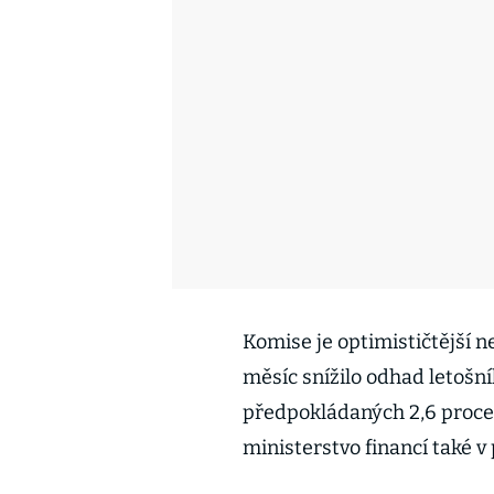
Komise je optimističtější n
měsíc snížilo odhad letošní
předpokládaných 2,6 procen
ministerstvo financí také v 