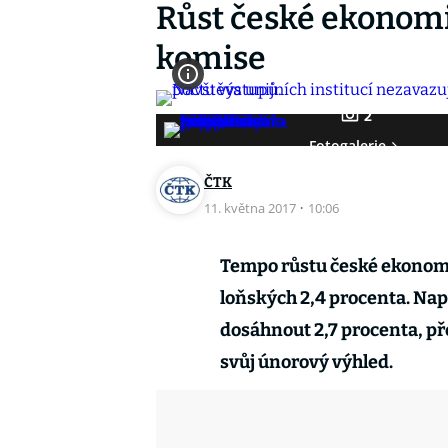
Růst české ekonomik
komise
2
Fotogalerie
ČTK
11. května 2017
·
10:06
Tempo růstu české ekonomik
loňských 2,4 procenta. Na
dosáhnout 2,7 procenta, př
svůj únorový výhled.