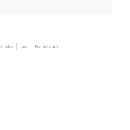
 komise
růst
Evropská unie