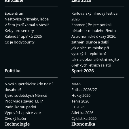
Aktuálně
Léto 2026
Epicentrum
Karlovarský filmový festival
Neštovice: příznaky, léčba
2026
V čem jezdí Yamal a Mesii?
Znamení, že jste potkali
Kvízy pro seniory
někoho z minulého života
Kalendář úplňků 2026
Astronomické úkazy 2026:
Co je bodycount?
zatmění slunce a další
Jak obléci miminko při
vysokých teplotách?
Jak na dokonalé letní mojito
6 lehkých letních salátů
Politika
Sport 2026
Nová superdávka: kdo na ní
MMA
dosáhne?
Fotbal 2026/27
Sjezd sudetských Němců
Hokej 2026
Proč vláda zavádí EET?
Tenis 2026
Padni komu padni
F1 2026
Výpověď z práce vzor
Atletika 2026
Divoký kačer
Cyklistika 2026
Technologie
Ekonomika