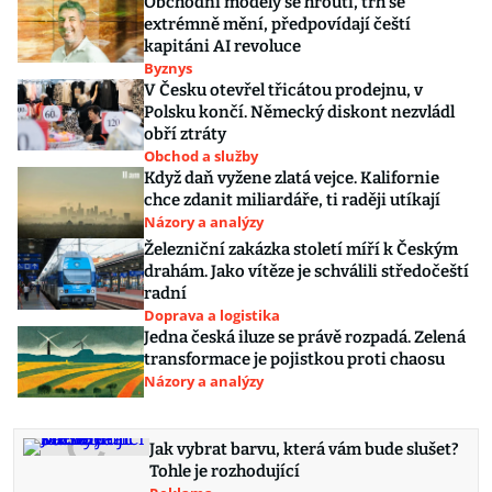
Obchodní modely se hroutí, trh se
extrémně mění, předpovídají čeští
kapitáni AI revoluce
Byznys
V Česku otevřel třicátou prodejnu, v
Polsku končí. Německý diskont nezvládl
obří ztráty
Obchod a služby
Když daň vyžene zlatá vejce. Kalifornie
chce zdanit miliardáře, ti raději utíkají
Názory a analýzy
Železniční zakázka století míří k Českým
drahám. Jako vítěze je schválili středočeští
radní
Doprava a logistika
Jedna česká iluze se právě rozpadá. Zelená
transformace je pojistkou proti chaosu
Názory a analýzy
Jak vybrat barvu, která vám bude slušet?
Tohle je rozhodující