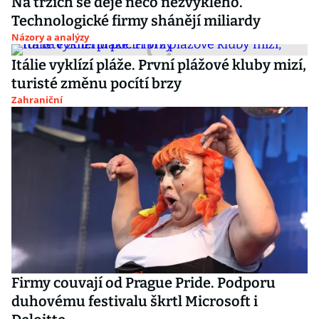
Na trzích se děje něco nezvyklého.
Technologické firmy shánějí miliardy
Názory a analýzy
Itálie vyklízí pláže. První plážové kluby mizí,
turisté změnu pocítí brzy
Zahraniční
Firmy couvají od Prague Pride. Podporu
duhovému festivalu škrtl Microsoft i