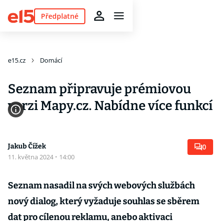
Předplatné
e15.cz
Domácí
Seznam připravuje prémiovou
verzi Mapy.cz. Nabídne více funkcí
Jakub Čížek
0
11. května 2024
·
14:00
Seznam nasadil na svých webových službách
nový dialog, který vyžaduje souhlas se sběrem
dat pro cílenou reklamu, anebo aktivaci